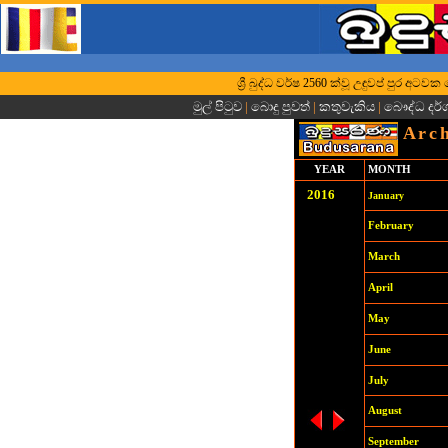
ශ්‍රී බුද්ධ වර්ෂ 2560 ක්වූ උඳුවප් පුර අට
මුල් පිටුව
|
බොදු පුවත්
|
කතුවැකිය
|
බෞද්ධ දර
Arch
YEAR
MONTH
201
6
January
February
March
April
May
June
July
August
September