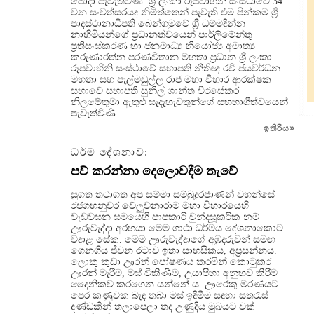
පෝදා පැවැත්විණි. ශ්‍රී ලංකා රූපවාහිනී සංස්ථාවේ 34
වන සංවත්සරයද නිමිත්තෙන් පැවැති එම පින්කම ශ්‍රී
පාදස්ථානාධිපති බෙන්ගමුවේ ශ්‍රී ධම්මදින්න
නාහිමියන්ගේ ප්‍රධානත්වයෙන් පාර්ලිමේන්තු
ප්‍රතිසංස්කරණ හා ජනමාධ්‍ය නියෝජ්‍ය අමාත්‍ය
කරුණාරත්න පරණවිතාන මහතා ප්‍රධාන ශ්‍රී ලංකා
රූපවාහිනි සංස්ථාවේ සභාපති නීතිඥ රවි ජයවර්ධන
මහතා සහ පැල්මඩුල්ල රාජ මහා විහාර ආරක්ෂක
සභාවේ සභාපති සුනිල් ශාන්ත වීරසේකර
නිලමේතුමා ඇතුළු සැදැහැවතුන්ගේ සහභාගීත්වයෙන්
පැවැත්විණි.
ඉතිරිය
»
ධර්ම දේශනාව:
පව් කරන්නා දෙලොවදීම තැවේ
සුගත තථාගත අප සම්මා සම්බුදුරජාණන් වහන්සේ
රජගහනුවර වේලුවනාරාම මහා විහාරයෙහි
වැඩවසන සමයෙහි පාපකාරී චුන්දසූකරික නම්
ඌරුවැද්දා අරභයා මෙම ගාථා ධර්මය දේශනාකොට
වදාළ සේක. මෙම ඌරුවැද්දාගේ අඹුදරුවන් සමඟ
ගෙනගිය ජීවන රටාව ඉතා සාහසිකය, අප්‍රසන්නය.
ලොකු කුඩා ඌරන් පෝෂණය කරමින් කොටුකර
ඌරන් මැරීම, මස් විකිණීම, උයාපිහා අනුභව කිරීම
දෛනිකව කරගෙන යන්නේ ය. ඌරෙකු මරණයට
පෙර කණුවක බැඳ තබා මස් ඉදිමීම සඳහා සතරැස්
දණ්ඩකින් තලාපෙලා තද උණුදිය මුඛයට වක්