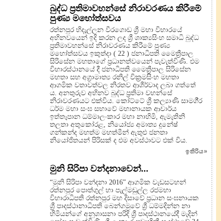
බුද්ධ ප්‍රතිමාවහන්සේ නිරාවරණය කිරීමේ
පුණ්‍ය මහෝත්සවය
රත්නපුර හිදැල්ලන වීරගොඩ ශ්‍රී මහා විහාරයේ
අභිනවයෙන් ඉදි කරන ලද ශ්‍රී ශාක්‍යසිංහ සමාධි බුද්ධ
ප්‍රතිමාවහන්සේ නිරාවරණය කිරීමේ පුණ්‍ය
මහෝත්සවය ඉකුත්දා ( 22 ) ජනාධිපති මෛත්‍රීපාල
සිරිසේන මහතාගේ ප්‍රධානත්වයෙන් පැවැත්විණි. එම
විහාරස්ථානයේ දී ජනාධිපති මෛත්‍රීපාල සිරිසේන
මහතා සහ අග්‍රාමාත්‍ය රනිල් වික්‍රමසිංහ මහතා
ආගමික වතාවත්වල නිරතව ආශීර්වාද ලබා ගත්තේ
ය. අනතුරුව අභිනව බුද්ධ ප්‍රතිමා වහන්සේ
නිරාවරණයට එක්විය. කෝට්ටේ ශ්‍රී කල්‍යාණි සාමගී‍්‍ර
ධර්ම මහා සංඝ සභාවේ මහානායක ආචාර්ය
ඉත්තෑපාන ධම්මාලංකාර මහා නාහිමි, ඇමැතිනි
තලතා අතුකෝරළ, නියෝජ්‍ය අමාත්‍ය දුනේෂ්
ගන්කන්ද මහත්ම මහත්මීන් ඇතුළු ජනතා
නියෝජිතයන් පිරිසක් ද එම අවස්ථාවට එක් විය.
ඉතිරිය
»
මුනි සිරිපා වන්දනාවෙන්...
“මුනි සිරිපා වන්දනා 2016” ආගමික වැඩසටහන්
රත්නපුර පොත්ගුල් හා පැල්මඩුල්ල රජමහා
විහාරාධිපති රත්නපුර මහ දිසාවේ ප්‍රධාන සංඝනායක
ශ්‍රී පාදස්ථානාධිපති බෙන්ගමුවේ ශ්‍රී ධම්මදින්න නා
හිමියන්ගේ අනුශාසනා පරිදි ශ්‍රී පාදස්ථානයේදී මැදින්