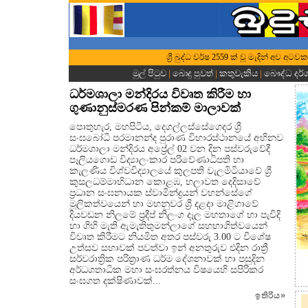
ශ්‍රී බුද්ධ වර්ෂ 2559 ක් වූ මැදින් අව අට
මුල් පිටුව
|
බොදු පුවත්
|
කතුවැකිය
|
බෞද්ධ දර
ධර්මශාලා මන්දිරය විවෘත කිරීම හා
ගුණානුස්මරණ පින්කම් මාලාවක්
පොතුහැර, මහපිටිය, දෙගල්ලස්සේගෙදර ශ්‍රී
සංඝබෝධි පරමානන්ද පුරාණ විහාරස්ථානයේ අභිනව
ධර්මශාලා මන්දිරය අප්‍රේල් 02 වන දින පස්වරුවේදී
පෑලියගොඩ විද්‍යාලංකාර පරිවේණාධිපති හා
කැලණිය විශ්වවිද්‍යාලයේ කුලපති වැලමිටියාවේ ශ්‍රී
කුසලධම්මාභිධාන කොළඹ, හලාවත දෙදිසාවේ
ප්‍රධාන සංඝනායක ස්වාමීන්ද්‍රයන් වහන්සේගේ
මූලිකත්වයෙන් හා මහනුවර ශ්‍රී දළදා මාළිගාවේ
දියවඩන නිලමේ ප්‍රදීප් නිලංග දෑල මහතාගේ හා පැවිදි
හා ගිහි මැති ඇමැතිතුමන්ලාගේ සහභාගිත්වයෙන්
විවෘත කිරීමට නියමිත අතර පස්වරු 3.00 ට විශේෂ
උත්සව සභාවක් පවත්වා ඉන් අනතුරුව එදින රාත්‍රී
සර්වරාත්‍රික පරිත්‍රාණ ධර්ම දේශනාවක් හා පසුදින
අර්ධශතාධික මහා සංඝරත්නය විෂයෙහි සපිරිකර
සංඝගත දක්ෂිණාවක්...
ඉතිරිය
»