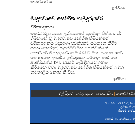
කරන්නේ ය.
ඉතිරිය
»
මාදුළුවාවේ සෝභිත හාමුදුරුවෝ
චරිතාපදානය-8
මෙරට මෑත ශාසන ඉතිහාසයේ සුපේෂල ශික්ෂාකාමී
හිමිනමක් වූ මාදුළුවාවේ සෝභිත හිමියන්ගේ
චරිතාපදානය බුදුසරණ පුවත්පතට සම්පාදන කිරීම
සඳහා තොරතුරු සැපයීමට මඟ පෙන්වන්නේ
කෝට්ටේ ශ්‍රී කල්‍යාණි සාමග්‍රී ධර්ම මහා සංඝ සභාවේ
මහ නායක ආචාර්ය ඉත්තෑපාන ධම්මාලංකාර මහ
නාහිමියන්ය.1987 වසරේ මැයි දිනය තහනම්
කිරීමෙන් වුවද මාදුළුවාවේ සෝභිත හිමියන්ගේ ගමන
නවතාලිය නොහැකි විය.
ඉතිරිය
»
මුල් පිටුව
|
බොදු පුවත්
|
කතුවැකිය
|
බෞද්ධ දර
2000 - 2016 ලංකා
©
ප‍්‍රවෘත්ති
සියළුම හිමි
අදහස් හා යෝජනා:
b