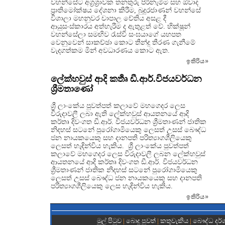
වහන්සේට අග්‍රශ්‍රාවක තනතුරු පිරිනැමීම සහ ඕවාද
ප්‍රාතිමෝක්ෂය දේශනා කිරීම, බුදුරජාණන් වහන්සේ
විශාලා මහනුවර චාපාල චේතිය අසළ දී
ආයුසංස්කාරය අත්හැරීම ද ඇතුළත් වේ. භික්ෂූන්
වහන්සේලා සමඟිව රැස්වී සංඝයාගේ යහපත
වෙනුවෙන් සාකච්ඡා කොට තීන්දු තීරණ ගැනීමේ
වැදගත්කම මින් අවධාරණය කොට ඇත.
ඉතිරිය
»
ලේක්හවුස් ආදි කර්‍තෘ ඩී.ආර්.විජයවර්ධන
ශ්‍රීමතාණෝ
ශ්‍රී ලාංකේය පුවත්පත් කලාවේ මහගෙදර ලෙස
විරුදාවලී ලබා ඇති ලේක්හවුස් ආයතනයේ ආදි
කර්තෘ දිවංගත ඩී.ආර්. විජයවර්ධන ශ්‍රීමතාණන් ජාතික
නිදහස් සටනේ පුරෝගාමියෙකු ලෙසත් උසස් බෞද්ධ
ජන නායකයෙකු සහ දානපති පරිත්‍යාගශීලියෙකු
ලෙසත් හැඳින්විය හැකිය. ශ්‍රී ලාංකේය පුවත්පත්
කලාවේ මහගෙදර ලෙස විරුදාවලී ලබන ලේක්හවුස්
ආයතනයේ ආදි කර්තෘ දිවංගත ඩී.ආර්. විජයවර්ධන
ශ්‍රීමතාණන් ජාතික නිදහස් සටනේ පුරෝගාමියෙකු
ලෙසත් උසස් බෞද්ධ ජන නායකයෙකු සහ දානපති
පරිත්‍යාගශීලියෙකු ලෙස හැඳින්විය හැකිය.
ඉතිරිය
»
මුල් පිටුව
|
බොදු පුවත්
|
කතුවැකිය
|
බෞද්ධ දර