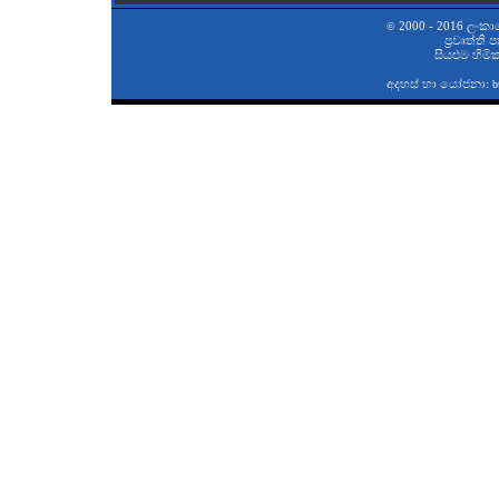
2000 - 2016 ලංකා
©
ප‍්‍රවෘත්ති
සියළුම හිමි
අදහස් හා යෝජනා:
b