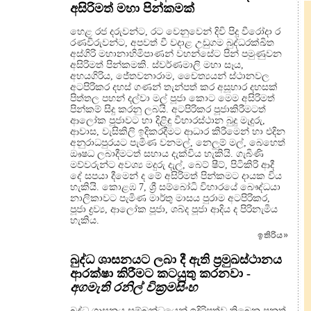
අසිරිමත් මහා පින්කමක්
හෙළ රජ දරුවන්ට, රට වෙනුවෙන් දිවි පිදූ වීරෝදා ර
රණවිරුවන්ට, අපවත් වී වදාළ උඩුගම බුද්ධරක්ඛිත
අස්ගිරි මහානාහිමිපාණන් වහන්සේට පින් පමුණුවන
අසිරිමත් පින්කමකි. ස්වර්ණමාලි මහා සෑය,
අභයගිරිය, ජේතවනාරාම, චෛත්‍යයන් ස්ථානවල
අටපිරිකර දහස් ගණන් තැන්පත් කර අසූහාර දහසක්
පිත්තල පහන් දල්වා මල් පූජා කොට මෙම අසිරිමත්
පින්කම් සිදු කරනු ලබයි. අටපිරිකර පූජාකිරීමටත්
ආලෝක පූජාවට හා දිළිඳු විහාරස්ථාන බුදු මැදුරු,
ආවාස, වැසිකිලි ඉදිකරදීමට ආධාර කිරීමෙන් හා එදින
අනුරාධපුරයට පැමිණ වනමල්, නෙලුම් මල්, බෙහෙත්
ඖෂධ ලබාදීමටත් සහාය දැක්විය හැකියි. ගැබිණි
මව්වරුන්ට අවශ්‍ය මදුරු දැල්, බෙට් ෂීට්, පිටිකිරි ආදී
දේ සපයා දීමෙන් ද මේ අසිරිමත් පින්කමට දායක විය
හැකියි. කොළඹ 7, ශ්‍රී සම්බෝධි විහාරයේ බෞද්ධයා
නාලිකාවට පැමිණ මාර්තු මාසය පුරාම අටපිරිකර,
පූජා ද්‍රව්‍ය, ආලෝක පූජා, ශබ්ද පූජා ආදිය ද පිරිනැමිය
හැකිය.
ඉතිරිය
»
බුද්ධ ශාසනයට ලබා දී ඇති ප්‍රමුඛස්ථානය
ආරක්ෂා කිරීමට කටයුතු කරනවා -
අගමැති රනිල් වික්‍රමසිංහ
බුද්ධ ශාසනය සම්බන්ධයෙන් ඉදිරිපත්ව තිබෙන පනත්