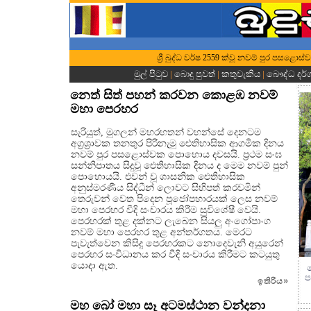
ශ්‍රී බුද්ධ වර්ෂ 2559 ක්වූ නවම් පුර පසළොස
මුල් පිටුව
|
බොදු පුවත්
|
කතුවැකිය
|
බෞද්ධ දර
නෙත් සිත් පහන් කරවන කොළඹ නවම්
මහා පෙරහර
සැරියුත්, මුගලන් මහරහතන් වහන්සේ දෙනටම
අග්‍රශ්‍රාවක තනතුර පිරිනැමූ ඓතිහාසික ආගමික දිනය
නවම් පුර පසළොස්වක පොහොය දවසයි. ප්‍රථම සංඝ
සන්නිපාතය සිදුවූ ඓතිහාසික දිනය ද මෙම නවම් පුන්
පොහොයයි. එවන් වූ ශාසනික ඓතිහාසික
අනුස්මරණීය සිද්ධීන් ලොවට සිහිපත් කරවමින්
තෙරුවන් වෙත පිදෙන පූජෝපහාරයක් ලෙස නවම්
මහා පෙරහර වීදි සංචාරය කිරීම සුවිශේෂී වෙයි.
පෙරහරක් තුළ දක්නට ලැබෙන සියලු අංගෝපාංග
නවම් මහා පෙරහර තුළ අන්තර්ගතය. මෙරට
පැවැත්වෙන කිසිදු පෙරහරකට නොදෙවැනි අයුරෙන්
පෙරහර සංවිධානය කර වීදි සංචාරය කිරීමට කටයුතු
යොදා ඇත.
ප
ඉතිරිය
»
මහ බෝ මහා සෑ අටමස්ථාන වන්දනා