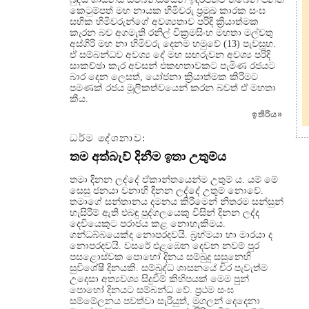
කෙටුම්පත් මහ නායක හිමිවරු ප්‍රමුඛ කාරක සංඝ
සභික හිමිවරුන්ගේ අවශ්‍යතාව පරිදි ක්‍රියාත්මක
කැරන බව අගමැති රනිල් වික්‍රමසිංහ මහතා මල්වතු
අස්ගිරි මහ නා හිමිවරු දෙනම හමුවේ (13) පැවසූහ.
ඒ සම්බන්ධව අවශ්‍ය දේ මහ සඟරුවන අවශ්‍ය පරිදි
සාකච්ඡා කැර අවසන් එකඟතාවකට පැමිණ රජයට
බාර දෙන ලෙසත්, යෝජනා ක්‍රියාත්මක කිරීමට
පමණක් රජය මූලිකත්වයෙන් කරන බවත් ඒ මහතා
කීය.
ඉතිරිය
»
ධර්ම දේශනාව:
තම අත්බැව් දිනීම ඉතා උතුම්ය
තමා දිනන ලද්දේ ඒකාන්තයෙන්ම උතුම් ය. යම් මේ
සෙසු ජනයා වනාහි දිනන ලද්දේ උතුම් නොවේ.
තමාගේ සන්තානය දමනය කිරීමෙන් නිතරම සන්සුන්
හැසිරීම් ඇති එබඳු පුද්ගලයෙකු විසින් දිනන ලද්ද
දෙවියෙකුට පරාජය කළ නොහැකිමය.
ගන්ධබ්බයෙක්ද නොපරදවයි. බ්‍රහ්මයා හා මාරයා ද
නොපරදවයි. වසරේ එළඹෙන දෙවන නවම් පුර
පසළොස්වක පොහෝ දිනය සම්බුදු සසුනෙහි
සුවිශේෂී දිනයකි. සම්බුද්ධ ශාසනයේ චිර පැවැත්ම
උදෙසා අත්‍යවශ්‍ය සිදුවීම් කිහිපයක් මෙම පුන්
පොහෝ දිනයට සම්බන්ධ වේ. ප්‍රථම සංඝ
සම්මේලනය පවත්වා සැරියුත්, මුගලන් දෙදෙනා