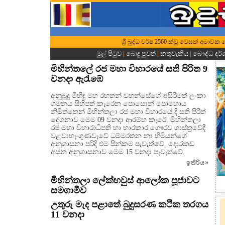
ශ්‍රී බුද්ධ වර්ෂ 2560 ක්වූ වෙසක් අමාවක
මුල් පිටුව
|
බොදු පුවත්
|
කතුවැකිය
|
බෞද්ධ දර
මිහින්තලේ රජ මහා විහාරයේ සති පිරිත 9
වනදා ඇරැඹේ
අනුබුදු මිහිඳු මහ රහතන් වහන්සේගේ අසිරිමත් ලංකා
ගමනය සිහිපත් කැරෙන පොසොන් පොහොය
නිමිත්තෙන් මිහින්තලා රජ මහා විහාරයේ දී සති පිරිත්
දේශනාව මෙම 09 වනදා ආරම්භ කැරේ. මිහින්තලා
රජ මහා විහාරාධිපති හා භාරකාර ගෞරව ශාස්ත්‍රවේදී
වළවාහැංගුණවැවේ ධම්මරතන නා හිමියන්ගේ
අනුශාසනා පරිදි එම පින්කම පැවැත්වේ. දොරකඩ
අස්න අනුශාසනාව මෙම 15 වනදා පැවැත්වේ.
ඉතිරිය
»
මිහින්තලා ලේක්හවුස් ආලෝක පූජාවට
සමගාමීව
උතුරු මැද පළාතේ බුදුසරණ කථික තරගය
11 වනදා