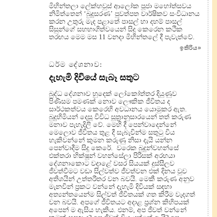
මිහින්තලා ලේක්හවුස් ආලෝක පූජා මහෝත්සවය
නිමිත්තෙන් ‘බුදුසරණ’ පුවත්පත වාර්ෂිකව සංවිධානය
කරන උතුරු මැද පළාතේ පාසල් හා දහම් පාසල්
සිසුන්ගේ සහභාගිත්වයෙන් සිදු කෙරෙන කථික
තරඟය මෙම මස 11 වනදා මිහින්තලේ දී පැවැත්වේ.
ඉතිරිය
»
ධර්ම දේශනාව:
දැහැමි දිවියේ සැබෑ සතුට
බුද්ධ දේශනාව හුදෙක් ලෝකෝත්තර දියුණුව
පිණිසම පමණක් නොව ලෞකික ජීවිතය ද
සාර්ථකත්වය කෙරෙහි අවධානය යොමුකර ඇත.
බුදුහිමියන් දෙසූ විවිධ සූත්‍රානුසාරයෙන් තත් කරුණ
මනාව පැහැදිලි වේ. මෙහි දී පෙන්වාදෙන්නේ
මෙලොව ජීවිතය තුළ දී සැබැවින්ම සතුටු විය
හැකිවන්නේ කුමන කරුණු නිසා දැයි යන්න
පෙන්වාදීම සිදු කෙරේ. වරෙක බුදුන්වහන්සේ
එක්තරා භික්ෂූන් වහන්සේලා පිරිසක් අරභයා
දේශනාකොට වදාළේ වසර සියයක් දුස්සීලව
ජීවත්වීමට වඩා සිල්වත්ව ජීවත්වන එක් දිනය වුව
අතිශයින් උත්තරීතර වන බවයි. මෙකී කරුණ අනුව
මැනවින් ප්‍රකට වන්නේ දැහැමි දිවියක් සඳහා
අත්‍යන්තයෙන්ම සිල්වත් ජීවිතයක් ගත කිරීම වැදගත්
වන බවයි. අපගේ ජීවිතයට අදාළ ප්‍රශ්න කිහිපයක්
අපෙන් ම ඇසිය හැකිය. එනම්, අප ජීවත් වන්නේ