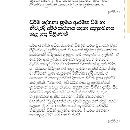
කුමක් සඳහා ද? අප ජීවත් විය යුත්තේ ඇයි? අප
ජීවත්විය යුත්තේ කෙසේද? යන ප්‍රශ්නයන් ය.
ඉතිරිය
»
ධර්ම දේශනා ක්‍රමය ආරම්භ වීම හා
නිවැරදි අර්ථ කථනය සඳහා අනුගමනය
කළ යුතු පිළිවෙත්
ධර්මාශෝක අධිරාජයාගේ විදේශ ධර්ම ප්‍රචාරක වැඩ
පිළිවෙළේ ප්‍රතිඵලයක් වශයෙන් ක්‍රිස්තු පූර්ව තෙවන
සියවසේදී සිරිලකට ද බුදුදහමේ ආලෝකය ලැබිණි. ඒ
සොඳුරු ආලෝකය රැගෙන පළමු වරට මෙරටට
වැඩම කළේ මිහිඳු මහරහතන් වහන්සේ ඇතුළු පිරිස
ය. එවකට සිරිලක රජ කළ දෙවන පෑතිස් රජුට මිහිඳු
මාහිමියන් මුණ ගැසුණේ මිහින්තලේදී බවත්, ඒ
පොසොන් පසළොස්වක් දිනයක බවත් ඉතා ප්‍රසිද්ධ
කරුණකි. “මහ රජ, අපි ධර්ම රාජ වූ බුදුරජුන්ගේ
ශ්‍රාවකයෝ වෙමු. ඔබටම අනුකම්පා පිණිස දඹදිව සිට
මෙරටට පැමිණියෙමු” යි තමන් හඳුන්වා දී, දැන
හැඳුනුම්කම් ඇතිකරගෙන , මිහිඳු මහරහතන්
වහන්සේ “චුල්ලහත්ථි පදෝපම සූත්‍රයෙන් රජුට දහම්
දෙසූහ. ශ්‍රී ලංකා ඉතිහාසයේ පළමුවරට බෞද්ධ
භික්ෂුවක් විසින් මුලින්ම මෙරට දී ධර්ම දේශනා
කරනලද ධර්ම දේශනාව එයයි.
ඉතිරිය
»