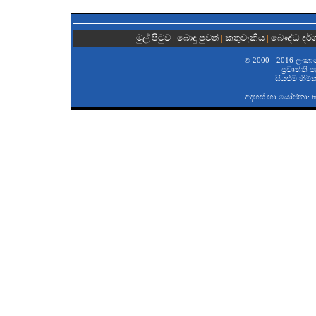
මුල් පිටුව
|
බොදු පුවත්
|
කතුවැකිය
|
බෞද්ධ දර
2000 - 2016 ලංකා
©
ප‍්‍රවෘත්ති
සියළුම හිමි
අදහස් හා යෝජනා:
b