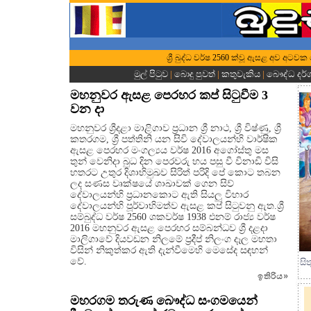
ශ්‍රී බුද්ධ වර්ෂ 2560 ක්වූ ඇසළ අව අටවක
මුල් පිටුව
|
බොදු පුවත්
|
කතුවැකිය
|
බෞද්ධ දර
මහනුවර ඇසළ පෙරහර කප් සිටුවීම 3
වන දා
මහනුවර ශ්‍රීදළා මාළිගාව ප්‍රධාන ශ්‍රී නාථ, ශ්‍රී විෂ්ණු, ශ්‍රී
කතරගම, ශ්‍රී පත්තිනි යන සිවි දේවාලයන්හි වාර්ෂික
ඇසළ පෙරහර මංගල්‍යය වර්ෂ 2016 අගෝස්තු මස
තුන් වෙනිදා බුධ දින පෙරවරු හය පසු වී විනාඩි විසි
හතරට උතුර දිශාභිමුඛව සිරිත් පරිදි පේ කොට තබන
ලද සණස වෘක්ෂයේ ශාඛාවක් ගෙන සිව්
දේවාලයන්හි ප්‍රධානකොට ඇති සියලු විහාර
දේවාලයන්හි පූර්වාභිමත්ව ඇසළ කප් සිටුවනු ඇත.ශ්‍රී
සම්බුද්ධ වර්ෂ 2560 ශකවර්ෂ 1938 එනම් රාජ්‍ය වර්ෂ
2016 මහනුවර ඇසළ පෙරහර සම්බන්ධව ශ්‍රී දළදා
මාලිගාවේ දියවඩන නිලමේ ප්‍රදීප් නිලංග දෑල මහතා
විසින් නිකුත්කර ඇති දැන්වීමෙහි මෙසේද සඳහන්
වේ.
සි
ඉතිරිය
»
මහරගම තරුණ බෞද්ධ සංගමයෙන්