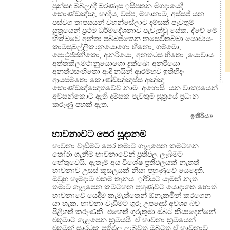
පුන්සඳ බබලද්දී බරණැස ඉසිපතන මිගදායේදී
කොණ්ඩඤ්ඤ, භද්දිය, වප්ප, මහානාම, අස්සජි යන
පස්වග තාපසයන් වහන්සේලාට දම්සක් පැවතුම්
සූත්‍රයෙන් ප්‍රථම ධර්මදේශනාව පැවැත්වූ සේක. ද්වේ මේ
භික්ඛවෙ අන්තා පබ්බජිතෙන නසෙවිතබ්බා යොචායං
කාමසුඛල්ලිකානුයොගො හීනො, ගම්මො,
පොථුජ්ජනිකො, අනරියො, අනත්ථසංහිතො ,යොචායං
අත්තකිලමථානුයොගො දුක්ඛො අනරියො
අනත්ථසංහිතො ආදි නයින් ආරම්භව ඉතිහිදං
ආයස්මතො කොණ්ඩඤ්ඤස්ස අඤ්ඤා
කොණ්ඩඤ්ඤොත්වේව නාමං අහොසි. යන වාක්‍යයෙන්
අවසන්කොට ඇති දම්සක් පැවතුම් සූත්‍රයේ ප්‍රධාන
කරුණු පහක් ඇත.
ඉතිරිය
»
භාවනාවට පෙර සූදානම
භාවනා වැඩීමට පෙර තමාට ගැළපෙන කමටහන
තෝරා ගැනීම භාවනාවෙන් ප්‍රතිඵල ලැබීමට
හේතුවෙයි. ඇතැම් අය විශේෂ ප්‍රතිඵලයක් නැතත්
භාවනාව උසස් කුසලයක් නිසා පුහුණුවේ යෙදෙති.
ඔවුහු හැමදාම එකම තැනය. ඉදිරියට යෑමක් නැත.
තමාට ගැළපෙන කමටහන පුහුණුවට යොදාගත හොත්
භාවනාවේ යෙදීම කැමැත්තෙන් ඕනෑකමින් කරගෙන
යා හැක. භාවනා වැඩීමට ගුරු උපදෙස් අවශ්‍ය බව
පිළිගත් කරුණකි. එහෙත් ගුරුතුමා ඔබට කියාදෙන්නේ
එතුමාට ගැළපෙන ක්‍රමයයි. ඒ භාවනා ක්‍රමයෙන්
එතුමන් සාර්ථක ප්‍රතිඵල ලැබුවත් ඔබටත් ඒ භාවනාව