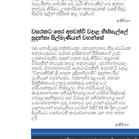
එලෙසින්ම සාර්ථක වේ යැයි කිවහැකිද? මේ කතාව
තහවුරු කිරීමට උපකාරිවන කතාපුවතක් මෑතදී සිදුවු
සිදුවීම් තුළින් ඉදිරිපත් කළ හැකිවේ.
ඉතිරිය
»
වසරකට පෙර අපවත්වී වදාළ හිස්සැල්ලේ
සුදන්තා සිල්මෑණියන් වහන්සේ
එදා නොදියුණුූ තත්ත්වයක, ජනශූන්‍යතාව තිබූ අවධියක
අනුරාධපුරයට පැමිණ දායිකාවන් පිරිසකගේ උදව්
උපකාර ඇතිව සසුන් කෙත සරු කිරීමට අප්‍රමාණ
වීර්යකින් කටයුතු කළේ අනුරාධපුර , ගුවන්තොටුපල
පාරේ, විහාරමහාදේවි ආරාමාධිපතිනි, අපවත් වී වදාළ
“විනයකීර්ති ශ්‍රී ශාසන ප්‍රදීපාභිමාණී” සුදන්තා සිල්
මෑණියන් වහන්සේය. බස්නාහිර පළාතේ, ගම්පහ
දිස්ත්‍රික්කයේ උතුරු අළුත්කූරු කෝරලයේ
දාසියපත්තුවේ හිස්සැල්ල නම් ගම්පියසේ විසූ
කරුණානායක පතිරුන්නැහැලාගේ ජේමිස් සිඤ්ඤෝ
ගම්මුලාදෑනිතුමාට සහ විජයලත් පතිරන්නැහැලාගේ
රෙසෝනෝනා ගුරු මාතාවට දාව උපන් දරුවන් හය
දෙනාගෙන් හයවැනියා වෙමින් 1927.01.01 දින උපන්
දියණියට සෝමාවතී කරුණානායක යන නම තබන
ලදී.
ඉතිරිය
»