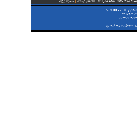
මුල් පිටුව
|
බොදු පුවත්
|
කතුවැකිය
|
බෞද්ධ දර
2000 - 2016 ලංකා
©
ප‍්‍රවෘත්ති
සියළුම හිමි
අදහස් හා යෝජනා:
b