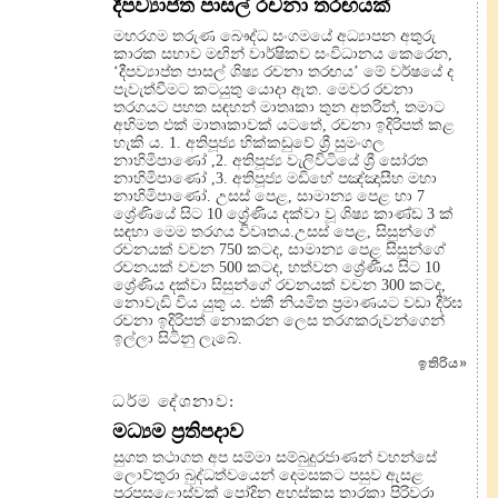
දීපව්‍යාප්ත පාසල් රචනා තරඟයක්
මහරගම තරුණ බෞද්ධ සංගමයේ අධ්‍යාපන අතුරු
කාරක සභාව මඟින් වාර්ෂිකව සංවිධානය කෙරෙන,
‘දීපව්‍යාප්ත පාසල් ශිෂ්‍ය රචනා තරඟය’ මේ වර්ෂයේ ද
පැවැත්වීමට කටයුතු යොදා ඇත. මෙවර රචනා
තරගයට පහත සඳහන් මාතෘකා තුන අතරින්, තමාට
අභිමත එක් මාතෘකාවක් යටතේ, රචනා ඉදිරිපත් කළ
හැකි ය. 1. අතිපූජ්‍ය හික්කඩුවේ ශ්‍රී සුමංගල
නාහිමිපාණෝ ,2. අතිපූජ්‍ය වැලිවිටියේ ශ්‍රී සෝරත
නාහිමිපාණෝ ,3. අතිපූජ්‍ය මඩිහේ පඤ්ඤාසීහ මහා
නාහිමිපාණෝ. උසස් පෙළ, සාමාන්‍ය පෙළ හා 7
ශ්‍රේණියේ සිට 10 ශ්‍රේණිය දක්වා වූ ශිෂ්‍ය කාණ්ඩ 3 ක්
සඳහා මෙම තරගය විවෘතය.උසස් පෙළ, සිසුන්ගේ
රචනයක් වචන 750 කටද, සාමාන්‍ය පෙළ සිසුන්ගේ
රචනයක් වචන 500 කටද, හත්වන ශ්‍රේණීය සිට 10
ශ්‍රේණිය දක්වා සිසුන්ගේ රචනයක් වචන 300 කටද,
නොවැඩි විය යුතු ය. එකී නියමිත ප්‍රමාණයට වඩා දීර්ඝ
රචනා ඉදිරිපත් නොකරන ලෙස තරගකරුවන්ගෙන්
ඉල්ලා සිටිනු ලැබේ.
ඉතිරිය
»
ධර්ම දේශනාව:
මධ්‍යම ප්‍රතිපදාව
සුගත තථාගත අප සම්මා සම්බුදුරජාණන් වහන්සේ
ලොව්තුරා බුද්ධත්වයෙන් දෙමසකට පසුව ඇසළ
පුරපසළොස්වක් පෝදින අහස්කුස තාරකා පිරිවරා