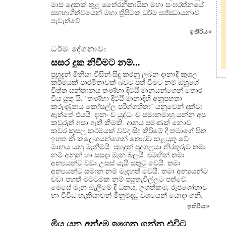
මාස දෙකක් තුළ තෛ‍්‍රනිකායික මහා සංඝරත්නයේ
සහභාගීත්වයෙන් මහා ත්‍රිපිටක ධර්ම සජ්ඣායනාව
පැවැත්වේ.
ඉතිරිය
»
ධර්ම දේශනාව:
සසර දුක නිවීමට නම්...
පුහුදුන් මිනිසා විසින් සිදු කරනු ලබන දානාදී කුශල
කර්මයක් පාරමිතාවක් බවට පත් වීමට නම් ඔහුගේ
චිත්ත සන්තානය තණ්හා දිට්ඨි මානයන්ගෙන් තොර
විය යුතු යි. ‘තණ්හා දිට්ඨි මානාදිහි අනුපහතා
කරුණුපාය කෝසල්ල පරිග්ගහිතා’ යනුවෙන් දක්වා
ඇත්තේ එයයි. දානං ච යුද්ධං ච සමානමාහු යන්න අප
කවුරුත් අසා ඇති කීමකි. දානය පමණක් නොව
කවර කුසල කර්මයක් වුවද සිදු කිරීමේ දී තමාගේ සිත
ඉහත කී ක්ලේශයන්ගෙන් තොරව කළයුතු වේ.
මානය යනු මැනීමයි. පුහුදුන් පුද්ගලයා නිරතුරුව තමා
නම් අනුන් හා සසඳා මැන බලයි. එමඟින් තමා
අන්‍යයන්ට වඩා උසස් යැයි සතුටු වෙයි. තමා
අන්‍යයන්ට සමාන නම් මැදහත් වෙයි. තමා අන්‍යයන්ට
වඩා පහත් මට්ටමක නම් පසුතැවිල්ලට පත්වේ.
මෙසේ මැන බැලීමේ දී ධනය, උගත්කම, රූපශෝභාව
හා විවිධ හැකියාවන් මිනුම්දඬු වශයෙන් යොදා ගනී.
ඉතිරිය
»
මිය යන අන්දම ඉගෙන ගන්න එවිට