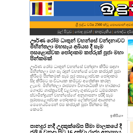
ශ්‍රී බුද්ධ වර්ෂ 2560 ක්වූ පොසොන් අම
මුල් පිටුව
|
බොදු පුවත්
|
කතුවැකිය
|
බෞද්ධ දර
ඌර්ණ රෝම ධාතුන් වහන්සේ වන්දනාවට
මිහින්තලා මහසෑය අබියස දී සෑම
පසළොස්වක පෝදාකම කප්රුක් පූජා මහා
පින්කමක්
ඌර්ණ රෝම ධාතූන් වහන්සේ වන්දනා කිරීම සඳහා
මිහින්තලා මහ සෑ රදුන් වහන්සේ වෙත කප්රුක් පූජා
කිරීමේ පින්කමක් සෑම පුර පසළොස්වක පෝදාකම
සිදු කිරීමට සංවිධායක කමිටුව අපේක්ෂා කරනු
ලැබේ. මිහින්තලා රාජමහා විහාරාධිපති හා භාරකාර
ගෞරව ශාස්ත්‍රවේදී වළවාහැංගුණවැවේ ධම්මරතන
ස්වාමීන්ද්‍රයන් වහන්සේගේ අනුශාසනා පරිදි සෑම
පුරපසළොස්වක පෝදාකම ලේක්හවුස් ආයතනය
මෙහෙයවීමෙන් එම කප්රුක් පූජා පින්කම සිදු
කෙරේ.
ඉතිරිය
»
පානදුර නදී උදකුක්ඛේප සීමා මාලකයේ දී
ජූලි 8 වනදා සිට 16 දක්වා රාජ්‍ය අනුග්‍රහය