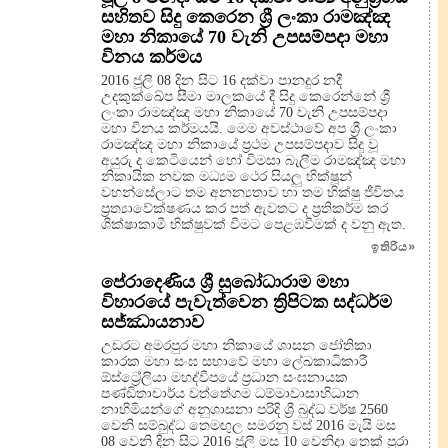
සහිතව සිදු කෙරෙන ශ්‍රී ලංකා රාමඤ්ඤ
මහා නිකායේ 70 වැනි උපසම්පදා මහා
විනය කර්මය
2016 ජූලි 08 දින සිට 16 දක්වා පානදුර නදී
උදකුක්ඛේප සීමා මාලකයේ දී සිදු කෙරෙන්නේ ශ්‍රී
ලංකා රාමඤ්ඤ මහා නිකායේ 70 වැනි උපසම්පදා
මහා විනය කර්මයයි. මෙම අවස්ථාවේ අප ශ්‍රී ලංකා
රාමඤ්ඤ මහා නිකායේ ප්‍රථම උපසම්පදාව සිදු වූ
අයුරු ද කෙටියෙන් හෝ විමසා බැලීම රාමඤ්ඤ මහා
නිකායික නවක මධ්‍යම ථෙර සියලු භික්ෂූන්
වහන්සේලාට තම අනන්‍යතාව හා තම භික්ෂු ජීවිතය
ප්‍රත්‍යාවේක්ෂණය කර පත් ඇවතට ද ප්‍රතිකර්ම කර
ශික්ෂාකාමී භික්ෂුවක් වීමට පෙළඹවීමක් ද වනු ඇත.
ඉතිරිය
»
පේරාදෙණිය ශ්‍රී සුබෝධාරාම මහා
විහාරයේ පැවැත්වෙන ත්‍රිපිටක සද්ධර්ම
සජ්ඣායනාව
උඩරට අමරපුර මහා නිකායේ ශාසන ජෝතිකා
කාරක මහා සංඝ සභාවේ මහා ලේඛකාධිකාරී
ඕස්ට්‍රේලියා මහද්වීපයේ ප්‍රධාන සංඝනායක
පණ්ඩිතාචාර්ය වත්තේගම ධම්මාවාසාභිධාන
නාහිමියන්ගේ අනුශාසනා පරිදි ශ්‍රී බුද්ධ වර්ෂ 2560
වෙනි සම්බුද්ධ තෙමඟුල සමරනු වස් 2016 මැයි මස
08 වෙනි දින සිට 2016 ජූලි මස 10 වෙනිදා තෙක් පුරා