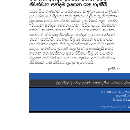
ජීවත්වන අන්දම ඉගෙන ගත හැකියි
වසර සිය ගණනකට පෙර මධ්‍ය කාලීන යුගයේ ලියන
ලද මරණයේ ශිල්පය නම් ග්‍රන්ථයේ ලියා ඇති ජනතා
ප්‍රකාශය අපට සිතන්නට යමක් ඉතිරි කර ඇත. එනම්,
“මියයන අන්දම ඉගෙනගන්න. එවිට ඔබට ජීවත්වන
අන්දම ඉගෙන ගත හැකිය. මිය යන අන්දම ඉගෙන
නොගත් කිසිවකු ජීවත්වන අන්දම ඉගෙන ගන්නේ
නැත” යන්නයි. මරණය පිළිබඳ අපගේ අවබෝධය
සහ ජීවිතය සඳහා එහි ඇති සබඳතාව අප වටහාගත
යුතුය. මරණයට මුහුණ දෙන්නේ කෙසේදැයි අපට
ඉගෙන ගත හැකිනම් අපට ජීවිතය පිළිබඳ වඩාත්ම
වැදගත් පාඩමක් ඉගෙන ගත හැකිය. අපට පරිපූර්ණ
ජීවිතයක් ගත කිරීමට දැනුම අවශ්‍යයයි.
ඉතිරිය
»
මුල් පිටුව
|
බොදු පුවත්
|
කතුවැකිය
|
බෞද්ධ දර
2000 - 2016 ලංකා
©
ප‍්‍රවෘත්ති
සියළුම හිමි
අදහස් හා යෝජනා:
b