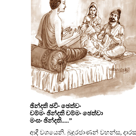
ඡින්දති ඡවිං ඡෙත්වං
චම්මං ඡින්දති චම්මං ඡෙත්වා
මංසං ඡින්දති.....”
ආදී වශයෙනි. බුදුරජාණන් වහන්ස, දාරක ප