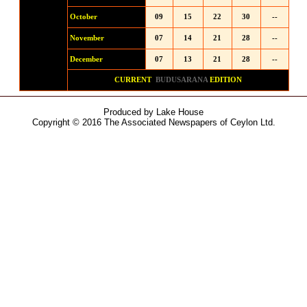
October
09
15
22
30
--
November
07
14
21
28
--
December
07
13
21
28
--
CURRENT
BUDUSARANA
EDITION
Produced by Lake House
Copyright © 2016 The Associated Newspapers of Ceylon Ltd.