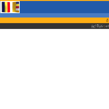
ශ්
මුල් පිටුව
|
බො