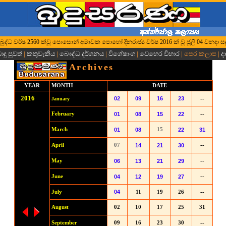
‍රී බුද්ධ වර්ෂ 2560 ක්වූ පොසොන් අමාවක පොහෝ දිනරාජ්‍ය වර්ෂ 2016 ක් වූ ජූලි 04 වනදා සඳ
දු පුවත්
|
කතුවැකිය
|
බෞද්ධ දර්ශනය
|
විශේෂාංග
|
වෙහෙර විහාර
| පෙර කලාප |
ද
Archives
YEAR
MONTH
DATE
201
6
02
09
16
23
January
--
February
01
08
15
22
--
March
01
08
15
22
31
April
07
14
21
30
--
May
06
13
21
29
--
June
04
12
19
27
--
04
July
11
19
26
--
August
02
10
17
25
31
September
09
16
23
30
--