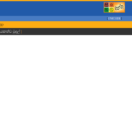
[
UNICODE
]
ුදා
ායකත්ව මුදල්
|