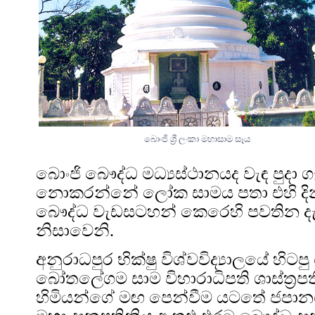
බොංජි ශ්‍රී ලංකා මහාසාම සෑය
බොංජි බෞද්ධ මධ්‍යස්ථානයද වැඳ පුද
නොකරන්නේ ලෝක සාමය පතා එහි දින
බෞද්ධ වැඩසටහන් කෙරෙහි පවතින දැඩි 
නිසාවෙනි.
අනුරාධපුර භික්ෂු විශ්වවිද්‍යාලයේ හිටපු
බෝතලේගම සාම විහාරාධිපති ශාස්ත්
හිමියන්ගේ මඟ පෙන්වීම යටතේ ජපා