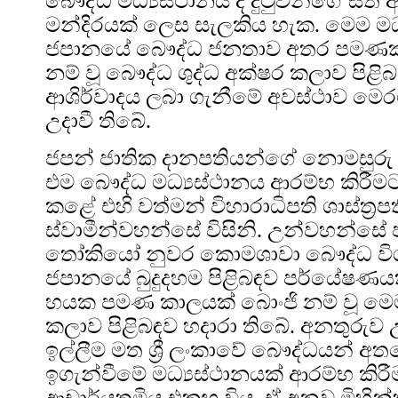
බෞද්ධ මධ්‍යස්ථානය ද දුටුවන්ගේ සිත් 
මන්දිරයක් ලෙස සැලකිය හැක. මෙම මධ
ජපානයේ බෞද්ධ ජනතාව අතර පමණක් ප්
නම් වූ බෞද්ධ ශුද්ධ අක්ෂර කලාව පි
ආශිර්වාදය ලබා ගැනීමේ අවස්ථාව ම
උදාවී තිබේ.
ජපන් ජාතික දානපතියන්ගේ නොමසුර
එම බෞද්ධ මධ්‍යස්ථානය ආරම්භ කිරීම
කළේ එහි වත්මන් විහාරාධිපති ශාස්ත
ස්වාමීන්වහන්සේ විසිනි. උන්වහන්ස
තෝකියෝ නුවර කොමශාවා බෞද්ධ විශ්
ජපානයේ බුදුදහම පිළිබඳව පර්යේෂණය
හයක පමණ කාලයක් බොංජි නම් වූ මෙම 
කලාව පිළිබඳව හදාරා තිබේ. අනතුරු
ඉල්ලීම මත ශ්‍රී ලංකාවේ බෞද්ධයන් අ
ඉගැන්වීමේ මධ්‍යස්ථානයක් ආරම්භ කි
ආචාර්යතුමිය එකඟ විය. ඒ අනුව මිහ