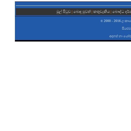
මුල් පිටුව
|
බොදු පුවත්
|
කතුවැකිය
|
බෞද්ධ දර
2000 - 2016 ලංකාවේ 
©
සියළුම
අදහස් හා යෝජ