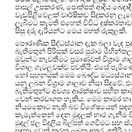
පාසල් උපකරණ, පොත්පත් ආදිය බෙදාද
වැඩපිළිවෙලක් වාර්ෂිකව සිදුකරනු ලැබ
ලැබීමට කැමති එහෙත් විවිධ දුෂ්කරතා
සිසු දරු දැරියන්ට මෙය මහත් රුකුලකි.
පෞරාණික සිද්ධස්ථාන දැක බලා වැඳ පු
බැතිමතුන් පිරිසක් වසර පුරාම මිහින්
ඔවුන්ට නැවතීමට ප්‍රමාණවත් විශ්‍රාම 
විශාල ගැටලුවක්ව පවතියි. එසේ පැම
හෝ සහනයක් මෙම බෞද්ධ මධ්‍යස්ථාන
යනු ලබන විශ්‍රාම ශාලාව නිසා සිදුවේ
බැතිමතුන්ට අවශ්‍ය ආරක්ෂාව සහිත කා
වෙන් කරවාගත හැකිය. මෙම කාමර හා 
නියමකොට නැති බව විශේෂයෙන් සඳහන
කැමැත්තෙන් දෙන මුදලක් භාර ගැනීම 
මුදල් ජල විදුලිය බිල්පත් ගෙවීමට සහ 
සඳහා වෙන් කරනු ලබන අතර, ඉතිරිය ස