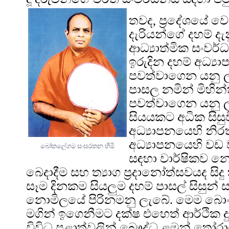
තවද, ප්‍රදේශයේ ව
දැරියන්ගේ දහම් දැ
ආධ්‍යාත්මික සංවර්
ඉරුදින දහම් අධ්‍
පවත්වාගෙන යනු ලැ
පාසල නමින් මිහි
පවත්වාගෙන යනු ල
සියයකට අධික සිසුව
අධ්‍යාපනයෙහි නිරත
අධ්‍යාපනයෙහි වඩ 
බෝතලේගම සංඝරතන හිමි
සඳහා වාර්ෂිකව න
බෙදාදීම සහ ත්‍යාග ප්‍රදානෝත්සවයද ස
සෑම දිනකම සියලුම දහම් පාසල් සිසුන් 
නොමිලයේ පිරිනමනු ලැබේ. මෙම බොංජ
මගින් ඉගෙනීමට දක්ෂ එහෙත් ආර්ථික 
විවිධ පළාත්වලින් බෞද්ධ ළමුන් තෝරා