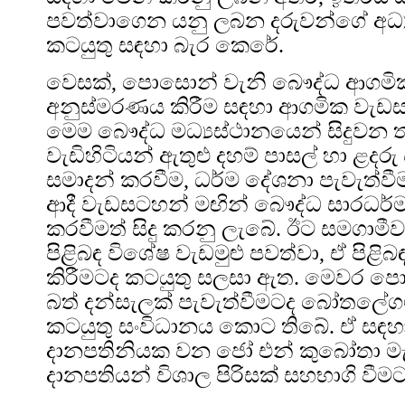
පවත්වාගෙන යනු ලබන දරුවන්ගේ අධ්‍
කටයුතු සඳහා බැර කෙරේ.
වෙසක්, පොසොන් වැනි බෞද්ධ ආගමි
අනුස්මරණය කිරීම සඳහා ආගමික වැඩස
මෙම බෞද්ධ මධ්‍යස්ථානයෙන් සිදුවන ත
වැඩිහිටියන් ඇතුළු දහම් පාසල් හා ළදරු ප
සමාදන් කරවීම, ධර්ම දේශනා පැවැත්වී
ආදී වැඩසටහන් මඟින් බෞද්ධ සාරධර්ම ජ
කරවීමත් සිදු කරනු ලැබේ. ඊට සමගාම
පිළිබඳ විශේෂ වැඩමුළු පවත්වා, ඒ පිළි
කිරීමටද කටයුතු සලසා ඇත. මෙවර 
බත් දන්සැලක් පැවැත්වීමටද බෝතලේග
කටයුතු සංවිධානය කොට තිබේ. ඒ සඳ
දානපතිනියක වන ජෝ එන් කුබෝතා මැ
දානපතියන් විශාල පිරිසක් සහභාගි වීම