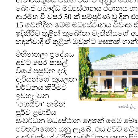
බොංජි බෞද්ධ මධ්‍යස්ථානය ජපානය හා ශ්‍
ආරම්භ වී වසර 50 ක් සම්පූර්ණ වූ දින එ
15 වෙනිදින මෙම මධ්‍යස්ථානය විවෘත ක
ඉදිකිරීම තුළින් කුබෝතා මැතිනියගේ අභ
හඳුන්වාදී ඒ තුළින් ඔවුන්ට සෙතක් ශාන
මිහින්තලා ප්‍රදේශය
අවට පෙර පාසල්
වියේ පසුවන දරු
දැරියන්ගේ කුසලතා
වර්ධනය කිරීමට
ඉවහල්වන
‘හෙයිවා’ නමින්
බොංජි ශ්‍රී
පූර්ව ළමාවිය
සංවර්ධන මධ්‍යස්ථාන දෙකක් මෙම බෞද්
පවත්වාගෙන යනු ලැබේ. එය අවට වෙස
දූ දරුවන්ගේ චරිත සංවර්ධනය සඳහා පි