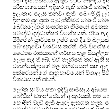
මහා දානපතිනිය ඇතුළු එරට බෞද්ධ 
පරිත්‍යාගයෙන් ඉදිකර ඇති බොංජි බෞද
අලංකාර ලෙස තනවා ඇති ‘බොංජි ශ්‍රී ල
දිනකම පුද පූජා පැවැත්වීමට බොංජි බෞද
බෝතලේගම සංඝරතන හිමියෝ අමතක 
බෞද්ධ ශුද්ධාක්ෂර විශේෂයකි. ඒවා ඇද
පිදීමෙන් ප්‍රාර්ථනා ඉෂ්ට කර දීමේ බලය
බොදුනුවෝ විශ්වාස කරති. එම විශේෂ 
චෛත්‍ය රාජයාගේ ගර්භය තුළ සියල්ල
ලෙස ඇඳ තිබේ. එහි තැන්පත් කර ඇති ස
වහන්සේලාගේ බල මහිමයෙන් සහ ඇඳ 
අක්ෂරයන්ගේ ආනුභාවයෙන් විශාල පිහ
විශ්වාසයක් පවතී.
ලෝක සාමය පතා ඉදිවූ සාමසෑය අබියස පිහ
බෝධීන් වහන්සේගේ අංකුරයකි. එම බෝ
හොඳින් වැඩී ඇති අයුරු දැකගත හැක. 