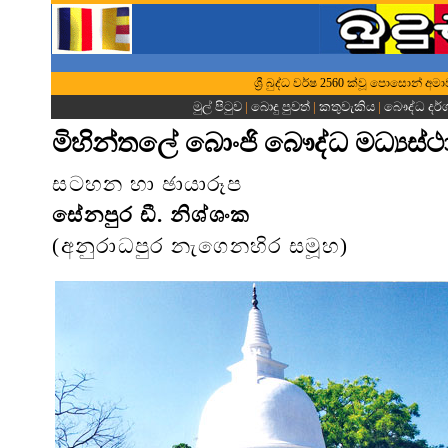
ශ්‍රී බුද්ධ වර්ෂ 2560 ක්වූ පොසොන් අම
මුල් පිටුව
|
බොදු පුවත්
|
කතුවැකිය
|
බෞද්ධ දර
මිහින්තලේ බොංජි බෞද්ධ මධ්‍යස්
සටහන හා ඡායාරූප
සේනපුර ඩී. නිශ්ශංක
(අනුරාධපුර නැගෙනහිර සමූහ)