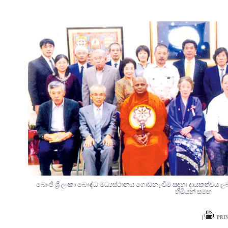
බොංජි ශ්‍රී ලංකා බෞද්ධ මධ්‍යස්ථානය ගොඩනැංවීම සඳහා දායකත්ව
හිමියන් සමඟ
|
PRI