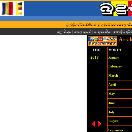
ශ්‍රී බුද්ධ වර්ෂ 2562 ක් වූ උඳුවප් පුර පසළ
මුල් පිටුව
|
බොදු පුවත්
|
කතුවැකිය
|
බෞද්ධ දර
Arch
YEAR
MONTH
2018
January
February
March
April
May
June
July
August
September