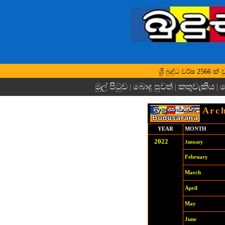
ශ්‍රී බුද්ධ වර්ෂ 2566 
මුල් පිටුව
බොදු පුවත්
කතුවැකිය
බ
|
|
|
Arch
YEAR
MONTH
2022
January
February
March
April
May
June