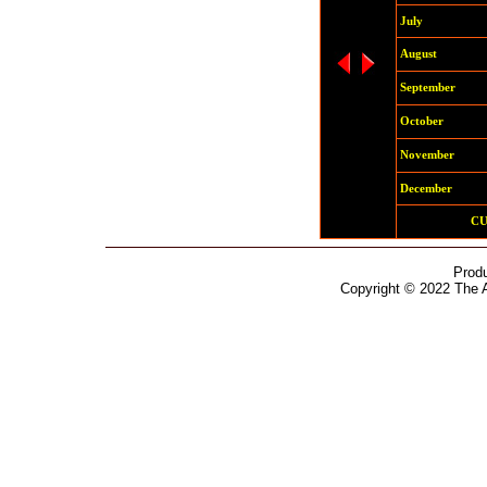
July
August
September
October
November
December
C
Prod
Copyright © 2022 The 