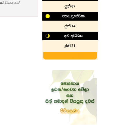
නයක් වශයෙන්
ජුනි 07
පසළොස්වක
ජුනි 14
අව අටවක
ජුනි 21