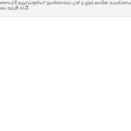
ාතනයේ දී සැදැහැවතුන්ගේ පූජෝපහාරයට ලක් වූ ප්‍රමුඛ ආගමික මධ්‍යස්ථා
ය පැවැති බවයි.