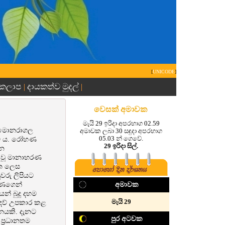
[
UNICODE
]
 කලාප
දායකත්ව මුදල්
|
|
වෙසක් අමාවක
මැයි 29 ඉරිදා අපරභාග 02.59
ේ මොනරාගල
අමාවක ලබා 30 සඳුදා අපරභාග
05.03 න් ගෙවේ.
සමේ ය. රෝහණ
29 ඉරිදා සිල්.
ලන
යා වූ මානාභරණ
ිත ලෙස
රු ලිපියට
භරණගෙන්
අමාවක
න් බුදු දහම
මැයි 29
 උදව් උපකාර කළ
ථානයකි. දැනට
පුර අටවක
 ප්‍රධානතම