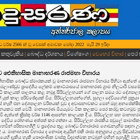
 බුද්ධ වර්ෂ 2566 ක් වූ වෙසක් අමාවක පෝදා 2022 ‍ මැයි 29 ඉරිදා
කතුවැකිය
බෞද්ධ දර්ශනය
විශේෂාංග
පෙර
|
|
|
| වෙහෙර විහාර |
ුව ඓතිහාසික මානාභරණ රාජමහා විහාරය
 ඓතිහාසික බෞද්ධ ස්මාරකයක් වූ මානාභරණ රාජමහා විහාරය පිහිටා ඇත්ත
ේ සියඹලාණ්ඩුව ප්‍රාදේශීය ලේකම් කොට්ඨාසයේ මානාභරණ ග්‍රාම නිලධාරී ව
ි කාලයක් පාලනය කළ නමුදු සිරිවල්ලභයන් ගේ පාලන සමය රට දේශපා
 යුත් කාල පරිච්ඡේදයක් විය. සිරිවල්ලභයන්ගේත්, සුගලා දේවියගේත් පුත්‍ර
නැඟී එන දේශපාලන චරිතයක් වුව ද අවාසනාවකට මෙන් ඔහු අනපේක්ෂ
නයකට පත් වෙයි. මානාභරණ මියයෑමට ටික කලකට පෙර කරවූ කටගමුව පුව
් වී ඇත්තේ ක්‍රිස්තු වර්ෂ 1146 ආසන්න කාලයක දී ය. සිරිවල්ලභ සහ මානා
 දේවිය රෝහණය අත්පත් කර ගත්තා ය. සිරිවල්ලභ රාජකීය පවුලේ සාමාජිකය
වින් පරිත්‍යාගශීලී ව ප්‍රදේශය තුළ බෞද්ධ විහාරාරාම ගොඩනැඟීම සඳහා
ි ය. මානාභරණ විහාරය ද නොමඳ අයුරින් එකී රාජ්‍ය අනුග්‍රහය ලැබූ සිද්ධස්
ෙහි දැකිය හැකි පෞරාණික වාස්තු විද්‍යාත්මක නටබුන් මඟින් පැහැදිලි වන,