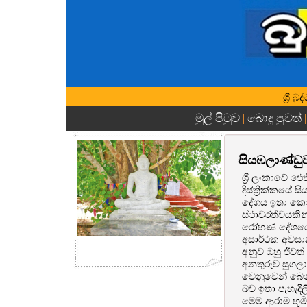
ශ්‍රී
මුල් පිටුව
බොදු පුවත්
|
සියඹලාණ්ඩ
ශ්‍රී ලංකාවේ
දිස්ත්‍රික්කය
දේශය ඉතා කෙට
ස්ථාවරත්වයකින්
රෝහණ දේශයේ 
අසාර්ථක අවසා
අනුව ඔහු ජීවත
අනතුරුව සුගලා
වෙනුවෙන් බෙහෙ
බව ඉතා පැහැදිල
මෙම ආරාම භූමිය