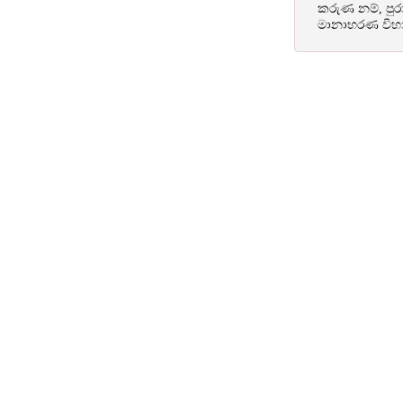
කරුණ නම්, පුර
මානාභරණ විහාර