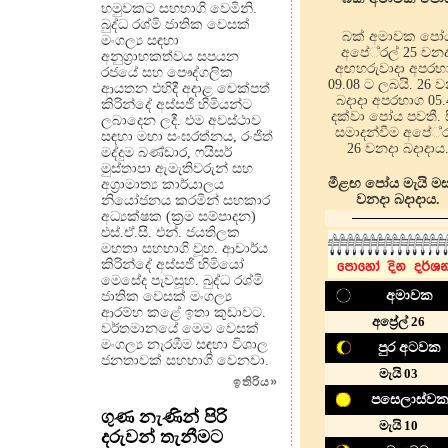
හමුවකට සහභාගි වෙමිනි.
බුද්ධ රශ්මි ජාතික වෙසක්
බක් අමාවක පෝ
මංගල්‍ය සඳහා
අපේ‍්‍රල් 25 වන
අනුග්‍රාහකත්වය සපයන
අඟහරුවාදා අපරභ
රජයේ සහ පෞද්ගලික
09.08 ට ලබයි. 26 
ආයතන එහිදී අදාළ චෙක්පත්
බදාදා අපරභාග 05.
කිරින්දේ අස්සජි හිමියන්ට
දක්වා පෝය පවතී. ස
ලබාදෙන ලදී. එම අවස්ථාව
සමාදන්වීම අපේ‍්‍ර
සඳහා මහා සංඝරත්නය, රංජිත්
26 වනදා බදාදාය
මද්දුම බණ්ඩාර, ෆයිසර්
මුස්තාපා ඇමැතිවරුන් සහ
මීළඟ පෝය මැයි මස
අග්‍රාමාත්‍ය කාර්යාලය
වනදා බදාදාය.
නියෝජනය කරමින් සහකාර
අධ්‍යක්ෂක (ක්‍රම සම්පාදන)
එස්.ඒ.සී. එන්. ජයතිලක
මහතා සහභාගි වූහ. ආචාර්ය
කිරින්දේ අස්සජි හිමියෝ
මෙසේද පැවසූහ. බුද්ධ රශ්මි
අමාවක
ජාතික වෙසක් මංගල්‍ය
ආරම්භ කළේ ඉතා කුඩාවට.
අප්‍රේල් 26
වර්තමානයේ මෙම වෙසක්
මංගල්‍ය නැරඹීම සඳහා විශාල
පුර අටවක
ජනතාවක් සහභාගි වෙනවා.
මැයි 03
ඉතිරිය
»
පසෙලාස්ව
ගුණ නැණින් පිරි
මැයි 10
දරුවන් තැනීමට