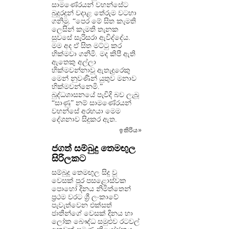
සාමණේරයන් වහන්සේට
බුදුරදුන් වදාළ තේරුම වටහා
ගනිමු. “පෙර මේ සිත කැමති
ලෙසින් කැමති තැනක
සුවසේ සැරිසරා ඇවිද්දේය.
මම අද ඒ සිත මට්ටු කර
හික්මවා ගනිමි. මද කිපී ඇති
ඇතෙකු අල්ලා
හික්මවන්නාවූ ඇතැදුරෙකු
මෙන් නුවණින් යුතුව මනාව
හික්මවන්නෙමි.”
බුද්ධශාසනයේ පැවිදි බව ලැබූ
“සාණු” නම් සාමණේරයන්
වහන්සේ අරභයා මෙම
දේශනාව සිදුකර ඇත.
ඉතිරිය
»
ජගත් සම්බුදු තෙමඟුල
සිරිලකට
සම්බුදු තෙමඟුල සිදු වූ
වෙසක් පුර පසළොස්වක
පොහෝ දිනය නිමිත්තෙන්
ප්‍රථම වරට ශ්‍රී ලංකාවේ
පැවැත්වෙන එක්සත්
ජාතීන්ගේ වෙසක් දිනය හා
ලෝක බෞද්ධ සමුළුව රටවල්