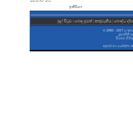
සහභාගි වේ
ඉතිරිය
»
මුල් පිටුව
|
බොදු පුවත්
|
කතුවැකිය
|
බෞද්ධ දර
2000 - 2017 ලංකා
©
ප‍්‍රවෘත්ති
සියළුම හිමි
අදහස් හා යෝජනා:
b