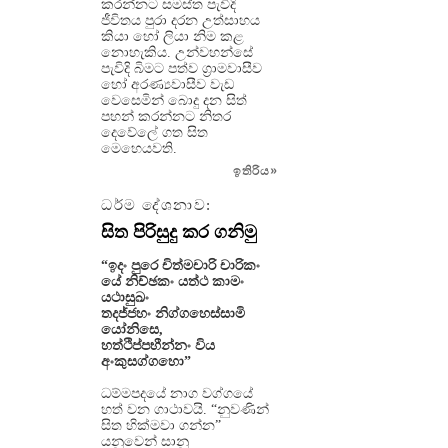
කරන්නට සමස්ත පැවිදි
ජීවිතය පුරා දරන උත්සාහය
කියා හෝ ලියා නිම කළ
නොහැකිය. උන්වහන්සේ
පැවිදි බිමට පත්ව ග්‍රාමවාසීව
හෝ අරණ්‍යවාසීව වැඩ
වෙසෙමින් බොදු දන සිත්
පහන් කරන්නට නිතර
දෙවේලේ ගත සිත
මෙහෙයවති.
ඉතිරිය
»
ධර්ම දේශනාව:
සිත පිරිසුදු කර ගනිමු
“ඉදං පුරෙ චිත්මචාරි චාරිකං
යේ නිච්ඡකං යත්ථ කාමං
යථාසුඛං
තදජ්ජහං නිග්ගහෙස්සාමි
යෝනිසෙ,
හත්ථිප්පභීන්නං විය
අංකුසග්ගහො”
ධම්මපදයේ නාග වග්ගයේ
හත් වන ගාථාවයි. “නුවණින්
සිත හික්මවා ගන්න”
යනුවෙන් සානු