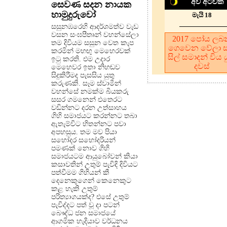
අව අටවක
සෙවණ සදන නායක
හාමුදුරුවෝ
මැයි 18
සසුනඹරෙහි ආදර්ශමත්ව වැඩ
වසන සංඝපීතෘන් වහන්සේලා
2017
පෝය ලබ
තම දිවියම සසුන වෙත කැප
ගෙවෙන වේලා 
කරමින් මහඟු මෙහෙරවක්
සිල් සමාදන් විය ය
ඉටු කරති. එම උදාර
දවස්
මෙහෙවර ඉතා නිහඬව
සිදුකිරීමද පැසසිය යුතු
කරුණකි. සෑම ස්වාමීන්
වහන්සේ නමක්ම බියකරු
සසර ගමනෙන් එතෙරට
වඩින්නට දරන උත්සාහය
ගිහි සමාජයට කරන්නට තබා
ඇතැම්විට හිතන්නට පවා
අපහසුය. තම මව පියා
සහෝදර සහෝදරියන්
පමණක් නොව ගිහි
සමාජයටම ආයුබෝවන් කියා
කසාවතින් උතුම් පැවිදි දිවියට
පත්වීමම ගිහියන් කී
දෙනෙකුගෙන් කෙනෙකුට
කළ හැකි උතුම්
පරිත්‍යාගයක්ද? එසේ උතුම්
පැවිද්දට පත් වූ දා පටන්
බෞද්ධ ජන සමාජයේ
ආගමික හැදියාව වර්ධනය