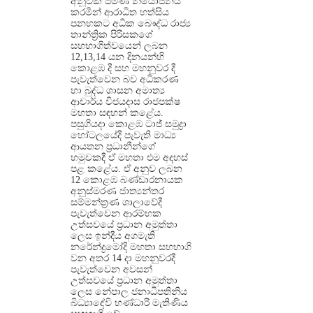
අනූවක් පමණ නියෝජනය
කරමින් ආරාධිත හත්සිය
පනහකට අධික බෞද්ධ රාජ්‍ය
තාන්ත්‍රික පිරිසකගේ
සහභාගිත්වයෙන් ලබන
12,13,14 යන දිනයන්හි
කොළඹ දී සහ මහනුවර දී
පැවැත්වෙන බව අධිකරණ
හා බුද්ධ ශාසන අමාත්‍ය
ආචාර්ය විජයදාස රාජපක්ෂ
මහතා සඳහන් කළේය.
පසුගියදා කොළඹ ටාජ් සමුද්‍රා
හෝටලයේදී පැවැති මාධ්‍ය
ආයතන ප්‍රධානීන්ගේ
හමුවකදී ඒ මහතා එම අදහස්
පළ කළේය. ඒ අනුව ලබන
12 කොළඹ බණ්ඩාරනායක
අනුස්මරණ ජාත්‍යන්තර
සම්මන්ත්‍රණ ශාලාවේදී
පැවැත්වෙන ආරම්භක
උත්සවයේ ප්‍රධාන අමුත්තා
ලෙස ඉන්දීය අගමැති
නරේන්ද්‍රමෝදි මහතා සහභාගි
වන අතර 14 දා මහනුවරදී
පැවැත්වෙන අවසන්
උත්සවයේ ප්‍රධාන අමුත්තා
ලෙස නේපාල ජනාධිපතිනිය
බිධ්‍යාදේවි භණ්ධාරී මැතිණිය