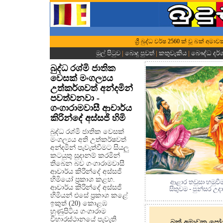
ශ්‍රී බුද්ධ වර්ෂ 2560 ක් වූ බක් අම
මුල් පිටුව
|
බොදු පුවත්
|
කතුවැකිය
|
බෞද්ධ දර
බුද්ධ රශ්මි ජාතික
වෙසක් මංගල්‍යය
උත්කර්ශවත් අන්දමින්
පවත්වනවා -
ගංගාරාමවාසී ආචාර්ය
කිරින්දේ අස්සජි හිමි
බුද්ධ රශ්මි ජාතික වෙසක්
මංගල්‍යය අති උත්කර්ෂවත්
අන්දමින් පැවැත්වීමට සියලු
කටයුතු සූදානම් කරමින්
තිබෙන බව ගංගාරාමවාසී
ආචාර්ය කිරින්දේ අස්සජි
හිමියෝ ප්‍රකාශ කළහ.
ආළාර තවුසා හමුවීම
ආචාර්ය කිරින්දේ අස්සජි
සිතුවම - පුන්සර උද
හිමියන් එසේ ප්‍රකාශ කළේ
ඉකුත් (20) කොළඹ
හුණුපිටිය ගංගාරාම
විහාරස්ථානයේ පැවැති
බක් අමාවක පෝ