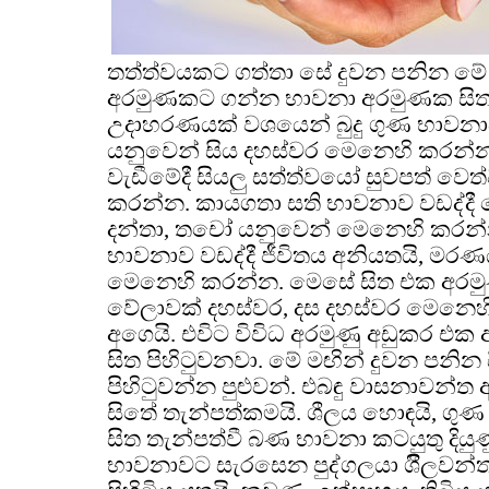
තත්ත්වයකට ගත්තා සේ දුවන පනින මේ 
අරමුණකට ගන්න භාවනා අරමුණක සිත පිහ
උදාහරණයක් වශයෙන් බුදු ගුණ භාවනාව
යනුවෙන් සිය දහස්වර මෙනෙහි කරන්න.
වැඩීමේදී සියලු සත්ත්වයෝ සුවපත් වෙ
කරන්න. කායගතා සති භාවනාව වඩද්දී 
දන්තා, තචෝ යනුවෙන් මෙනෙහි කරන්
භාවනාව වඩද්දී ජීවිතය අනියතයි, මරණය
මෙනෙහි කරන්න. මෙසේ සිත එක අ
වේලාවක් දහස්වර, දස දහස්වර මෙනෙහි
අගෙයි. එවිට විවිධ අරමුණු අඩුකර 
සිත පිහිටුවනවා. මේ මඟින් දුවන පනි
පිහිටුවන්න පුළුවන්. එබඳු වාසනාවන්ත
සිතේ තැන්පත්කමයි. ශීලය හොඳයි, ගුණ
සිත තැන්පත්වී බණ භාවනා කටයුතු දියුණ
භාවනාවට සැරසෙන පුද්ගලයා ශිීලවන්තය