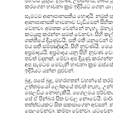
පිහිටිය යුතුයි. නුවණ, උත්සාහය, තිබිය ය
කරගෙන භාවනා ක්‍රම ඉදිරියට ගෙන යා යු
සැමටම ආනාපානසතිය හොඳයි. නමුත් ස
ආනාපානසති භාවනාව වැඩීමෙන් සිහි
වෙනවා. අමතක වෙන්නේ නැහැ. ඕනෑම 
කටයුතු කරන්න සමත් වෙනවා. සිහි කල්
ශක්තියේ දියුණුවයි. සති මති යනුවෙන් 
එය සති සම්පඤ්ඤයි. සිහි නුවණයි. ම
අප්‍රමාදයයි. අප්‍රමාදය යනු සිහි නුවණ
තවත් වදනක්. මේවා අප දියුණු කරගන්න
අප සැමටම මෙවැනි භාවනා ක්‍රම ඔස්සේ
ඉදිරියට යන්න පුළුවන්.
බුදු, පසේ බුදු, මහරහතන් වහන්සේ තරම්
උත්තමයෝ ලෝකයේ තවත් නැහැ. උන්ව
සෙලවිය නොහැකියි. ශෛලමය පර්වතයක් 
සේ ඒ පින්බර සිත චංචල නොවෙයි. මාර්
තත්ත්වයකට සිත සකසාගෙන අවසන්. නමු
සෙලවෙනවා. කම්පා වෙනවා. යටවෙන