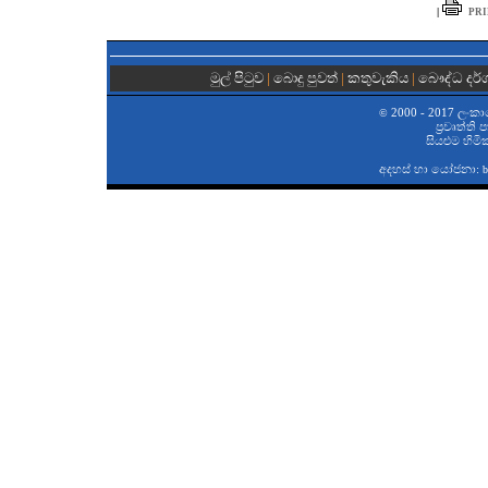
|
PRI
මුල් පිටුව
|
බොදු පුවත්
|
කතුවැකිය
|
බෞද්ධ දර
2000 - 2017 ලංකා
©
ප‍්‍රවෘත්ති
සියළුම හිමි
අදහස් හා යෝජනා:
b