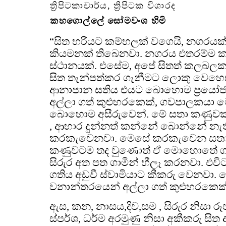
ත්‍රිපිටකාචාර්ය, ත්‍රිපිටක විශාරද
කහගොල්ලේ සෝමවංශ හිමි
“සිත හරියට කම්හලක් වගෙයි, නගරයක
කියමනක් තිබෙනවා. නගරය එතරම්ම 
ස්ථානයක්. එසේම, අපේ සිතත් කලබලකා
සිත තැන්පත්කර ගැනීමට ලොකු වෙහෙසක්
ආනාපාන සතිය එයට බොහොම ප්‍රයෝජ
අල්ලා ගත් කුළුහරකෙක්, ගවපාලකයා
බොහොම අසීරුවෙන්. මේ සතා කණුවක ග
, ආහාර දුන්නත් කන්නේ බොන්නේ න
කරකැවෙනවා. මෙසේ කරකැවෙන සතා
කණුවටම තද වුණොත් ඒ මොහොතේ ගව
සිරුර අත පත ගාමින් හීලෑ කරනවා. එව
ගතිය අඩුවී ස්වාමියාට කීකරු වෙනවා.
වනාන්තරයෙන් අල්ලා ගත් කුළුහරකෙක්
ඇස, කන, නාසය,දිව,සම , සිරුර නිසා රූප
ස්පර්ශ, ධර්ම අරමුණු නිසා අකීකරු සිත