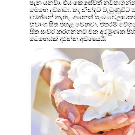
පැන යනවා. එය කෙසේවත් නවතාගන්න
මෙහෙ දුවනවා. තද නින්දට වැටුණුවිට
දුවන්නේ නැහැ. අනෙක් සෑම වෙලාවකම 
භවාංග සිත පහළ වෙනවා. එතරම් වේගය
සිත සංවර කරගන්නට එක අරමුණක පිහ
වෙහෙසක් දරන්න අවශ්‍යයයි.