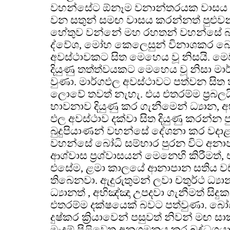
වහන්සේට ඕනෑම වනාන්තරයක වාසය ක
වන සතුන් සමඟ වාසය කරන්නත් පුළුවන්
හේතුව වන්නේ මහ රහතන් වහන්සේ බ
ද්වේශ, මෝහ කෙලෙසුන් විනාශකර
අවස්ථාවකට සිත මෙහෙය වූ නිසයි. ම
දියුණු තත්ත්වයකට මෙහෙය වූ නිසා මා
වුණා. මාර්ගඵල අවස්ථාවට පත්වන සිත තර
ලොවේ තවත් නැහැ. එය එතරම්ම ප්‍රබල
භාවනාව දියුණු කර ගැනීමෙන් ධ්‍යාන, අභ
ඵල අවස්ථාව දක්වා සිත දියුණු කරන්න ප
බුදුපියාණන් වහන්සේ දේශනා කර වදාළ
වහන්සේ බෝධි සම්භාර පුරන විට අන
ආශ්වාස ප්‍රශ්වාසයන් මෙනෙහි කිරීමත්, 
එසේම, ළමා කාලයේ ආනාපාන සතිය වඩා
තිබෙනවා. ඇදුරුතුමන් ලවා චතුර්ථ ධ්‍ය
ධ්‍යානත් , අභිඤ්ඤා උපදවා ගැනීමත් සිද
එතරම්ම දක්ෂයෙක් බවට පත්වුණා. බෝ
දුෂ්කර ක්‍රියාවෙන් පසුවත් නිවන් මඟ 
මැදුම් පිළිවෙත අනුගමනය කර බුද්ධගයාව