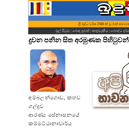
ශ්‍රී බුද්ධ වර්ෂ 2560 ක් වූ බක් අම
මුල් පිටුව
|
බොදු පුවත්
|
කතුවැකිය
|
බෞද්ධ දර
දුවන පනින සිත අරමුණක පිහිටුවන
අම්බලන්ගොඩ, කහව
ගල්දූව
ආරණ්‍ය සේනාසනයේ
කම්මට්ඨානාචාර්ය