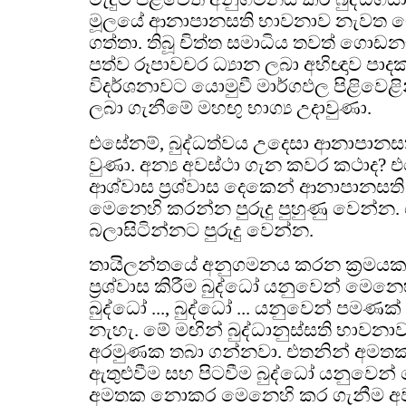
මූලයේ ආනාපානසති භාවනාව නැවත 
ගත්තා. තිබූ චිත්ත සමාධිය තවත් ගොඩනැ
පත්ව රූපාවචර ධ්‍යාන ලබා අභිඥාව පා
විදර්ශනාවට යොමුවී මාර්ගඵල පිළිවෙළි
ලබා ගැනීමේ මහඟු භාග්‍ය උදාවුණා.
එසේනම්, බුද්ධත්වය උදෙසා ආනාපානස
වුණා. අන්‍ය අවස්ථා ගැන කවර කථාද?
ආශ්වාස ප්‍රශ්වාස දෙකෙන් ආනාපානසත
මෙනෙහි කරන්න පුරුදු පුහුණු වෙන්න. 
බලාසිටින්නට පුරුදු වෙන්න.
තායිලන්තයේ අනුගමනය කරන ක්‍රමයක
ප්‍රශ්වාස කිරීම බුද්ධෝ යනුවෙන් මෙ
බුද්ධෝ ..., බුද්ධෝ ... යනුවෙන් පමණක
නැහැ. මේ මඟින් බුද්ධානුස්සති භාවනාව
අරමුණක තබා ගන්නවා. එතනින් අමතක
ඇතුළුවීම සහ පිටවීම බුද්ධෝ යනුවෙන
අමතක නොකර මෙනෙහි කර ගැනීම අවශ්