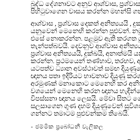
බුද්ධ දේශනාවට අනුව ආශ්වාස, ප්‍රශ්වා
පිහිටුවාගෙන වාසය කරන්න මහන්සි ගත 
ආශ්වාස , ප්‍රශ්වාස දෙකත් අනිත්‍යයයි , දු
යනුවෙන් මෙනෙහි කරන්න පුළුවන්. නමුත
එසේ නොකරන්න. පළමුව ඇති කරගත ය
තැන්පත්බවයි. දෙවනුව ආශ්වාස අනිත්‍යයය
ප්‍රශ්වාස අනිත්‍යයයි, දුක්ඛයි, අනාත්ම
කරන්න. ප්‍රථමයෙන් තණ්හාව, තරහව,
යටපත්ව ධ්‍යාන අවස්ථාවත් සමඟ දියුණ
ඥානය පතා ඉදිරියට භාවනාව දියුණු කරග
අරමුණක් මනාකොට මෙනෙහි කර අනිත්‍ය
වශයෙන් මෙනෙහි කරන ඥානය හැඳින
විපස්සනා ඥානය ලෙසයි. මේවා සිතට 
සලසාගෙන ගුණ දහම් දියුණුවෙන් සුවි
ගන්නට තමාටම පුළුවන්කම තිබෙයි.
- ජම්මික ප්‍රබෝධනී වැලිකල