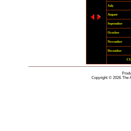
July
August
September
October
November
December
C
Prod
Copyright © 2026 The 