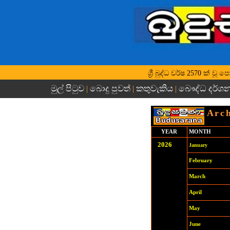
ශ්‍රී බුද්ධ වර්ෂ 2570 ක්
මුල් පිටුව
බොදු පුවත්
කතුවැකිය
බෞද්ධ දර්ශ
|
|
|
Arch
YEAR
MONTH
202
6
January
February
March
April
May
June