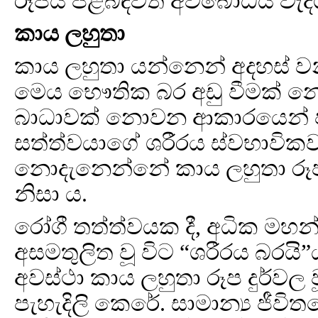
රූපය පිළිබඳවත් අවබෝධය වැද
කාය ලහුතා
කාය ලහුතා යන්නෙන් අදහස් වන
මෙය භෞතික බර අඩු වීමක් නොව,
බාධාවක් නොවන ආකාරයෙන් ප
සත්ත්වයාගේ ශරීරය ස්වභාවික
නොදැනෙන්නේ කාය ලහුතා රූප නිස
නිසා ය.
රෝගී තත්ත්වයක දී, අධික මහන්
අසමතුලිත වූ විට “ශරීරය බරයි
අවස්ථා කාය ලහුතා රූප දුර්වල ව
පැහැදිලි කෙරේ. සාමාන්‍ය ජීව