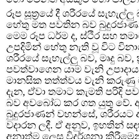
රූප සූත්‍රයේ දී ශරීරයේ සැහැල්ල
හේතු මත පවතින බව බුදුරජාණ
මෙම රූප ධර්ම ද, ස්ථිර සහ ත
උපදිමින් හේතු නැති වූ විට වි
ශරීරයේ සැහැල්ලු බව, මෘදු බව, ක
පවත්වාගෙන යාම වැනි උපාදාය
මානසික තත්ත්වය වැනි කරුණු
දැන, ඒවා තමාට කැමති පරිදි ප
බව අවබෝධ කර ගත යුතු වේ. අ
බුදුරජාණන් වහන්සේ, ශරීරයට ඇත
වදාරන ලදී. ඒ අනුව, ඉහතින් සඳහ
අනාත්ම ලෙස විදර්ශනා කිරීමෙන