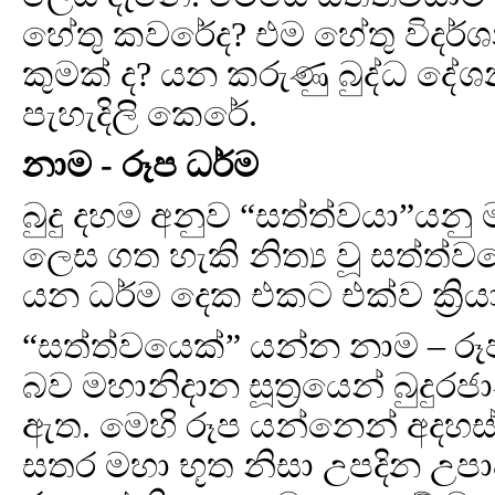
හේතු කවරේද? එම හේතු විදර්
කුමක් ද? යන කරුණු බුද්ධ දේ
පැහැදිලි කෙරේ.
නාම - රූප ධර්ම
බුදු දහම අනුව “සත්ත්වයා”යන
ලෙස ගත හැකි නිත්‍ය වූ සත්ත
යන ධර්ම දෙක එකට එක්ව ක්‍රියා 
“සත්ත්වයෙක්” යන්න නාම – රූප
බව මහානිදාන සූත්‍රයෙන් බුදු
ඇත. මෙහි රූප යන්නෙන් අදහස
සතර මහා භූත නිසා උපදින උපා