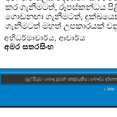
කර ගැනීමටත්, රූපස්කන්ධය පිළි
ගොඩනඟා ගැනීමටත්, දුක්ඛයෙන
ගැනීමටත් මහත් උපකාරයක් වන
අභිධර්මාචාර්ය, ආචාර්ය
අමර සතරසිංහ
මුල් පිටුව
බොදු පුවත්
කතුවැකිය
බෞද්ධ දර්ශ
|
|
|
2000 -
©