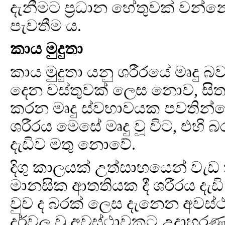
දැනීමට ප්‍රධාන හේතුවක් වන්නේ 
පැවතීම ය.
කාය මුදුතා
කාය මුදුතා යනු ශරීරයේ මෘදු බව
දෙන වස්තුවක් ලෙස නොව, සිත
කරන මෘදු ස්වභාවයක පවතින්න
ශරීරය මෙසේ මෘදු වූ විට, එහි 
දැඩිව මතු නොවේ.
දිගු කාලයක් උත්සාහයෙන් වැඩ 
මානසික ආතතියක දී ශරීරය දැඩ
වුව ද බරක් ලෙස දැනෙන අවස්ථ
දුර්වල වූ අවස්ථාවකට උදාහරණය