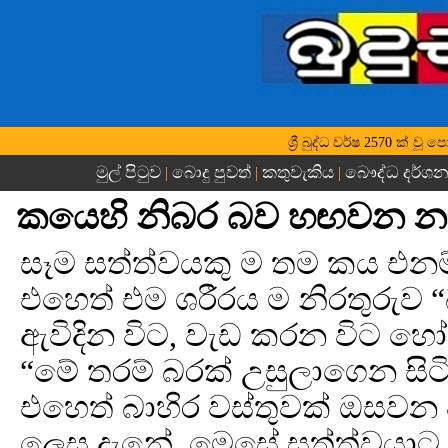
ශ්‍රී බුද්ධ වර්ෂ 2570 ක්
මුල් පිටුව
බොදු පුවත්
කතුවැකිය
බෞද්ධ දර්ශ
|
|
|
කයෙහි නිබර බව හඟවන නා
සෑම සත්ත්වයකු ම තම කය එනම්
එහෙත් එම ශරීරය ම නිරතුරුව
ඇවිදින විට, වැඩ කරන විට හ
“මේ තරම් බරක් උසුලාගෙන සිට
එහෙත් බාහිර වස්තුවක් ඔසවන 
ලෙස දැනේ. මෙසේ සත්ත්වයාට 