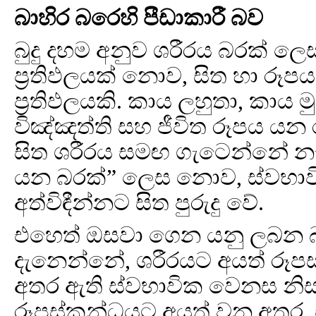
බාහිර බරෙහි පීඩාකාරී බව
බුදු දහම අනුව ශරීරය බරක් ලෙ
ප්‍රතිඵලයක් නොව, සිත හා රූ
ප්‍රතිඵලයකි. කාය ලහුතා, කාය 
විඤ්ඤත්ති සහ ජීවිත රූපය යන ර
සිත ශරීරය සමඟ ගැටෙන්නේ න
යන බරක්” ලෙස නොව, ස්වභාව
අත්විඳීන්නට සිත පුරුදු වේ.
එහෙත් ඔසවා ගෙන යනු ලබන බ
දැනෙන්නේ, ශරීරයට අයත් රූපස
අතර ඇති ස්වභාවික වෙනස නිස
රූපස්කන්ධයට අයත් වන අතර, එය