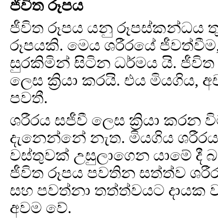
ජීවිත රූපය
ජීවිත රූපය යනු රූපස්කන්ධය ත
රූපයකි. මෙය ශරීරයේ ජීවත්වීම,
සුරකිමින් සිටින ධර්මය යි. ජීවි
ලෙස ක්‍රියා කරයි. එය මියගිය
පවතී.
ශරීරය සජීවී ලෙස ක්‍රියා කරන 
දැනෙන්නේ නැත. මියගිය ශර
වස්තුවක් උසුලාගෙන යාමේ දී බ
ජීවිත රූපය පවතින සත්ත්ව ශර
සහ පවත්නා තත්ත්වයට දායක වන
අවම වේ.