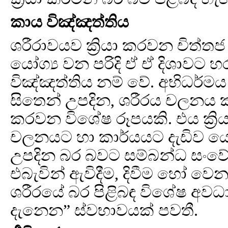
කාය විඤ්ඤත්තිය
ශරීරාවයව ක්‍රියා කරවන චිත්තජ
යෝග්‍ය වන පරිදි ඒ ඒ දිශාවට
විඤ්ඤත්තිය නම් වේ. අභිධර්මය
සිතෙන් උපදින, ශරීරය චලනය ක
කරවන විශේෂ රූපයකි. එය ක්‍රි
චලනයට හා කාර්යයට දැඩිව යොම
උපදින බර බවට සම්බන්ධ සංවේ
එබැවින් ඇවිදීම, දිවීම හෝ වෙ
ශරීරයේ බර පිළිබඳ විශේෂ අ
දැනෙන” ස්වභාවයක් පවතී.