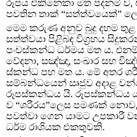
රූපය එකිනෙකා මත පදනම් ව,
පවතින තාක් “සත්ත්වයෙක්” ල
මෙම කරුණ අනුව බුදු දහම තුළ
සත්ත්වයා පිළිබඳ විග්‍රහය සිදුක
පංචස්කන්ධ ධර්මය මත ය. එනම්
වේදනා, සඤ්ඤා, සංඛාර සහ වි
ස්කන්ධ පහ මත ය. මේ අතර ශර
සම්බන්ධයෙන් ඍජුව අදාළ වන
රූපස්කන්ධය යි. රූපස්කන්ධය 
ව “ශරීරය”ලෙස පමණක් නොව,
පවත්වා ගෙන යාමට උපකාරී ව
ධර්ම රාශියක එකතුවකි.