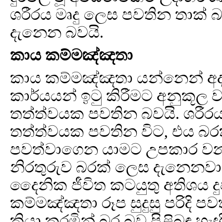
ශරීරය මෘදු ලෙස පවතින තාක් 
දැනෙන බවයි.
කාය කම්මඤ්ඤතා
කාය කම්මඤ්ඤතා යන්නෙන් අද
කාර්යයන් ඉටු කිරීමට අනුකූල
තත්ත්වයක පවතින බවයි. ශරීරය ත
තත්ත්වයක පවතින විට, එය බර
පවත්වාගෙන යාමට උපකාර වන
නිරතුරුව බරක් ලෙස දැනෙනවා න
දෛනික ජීවිත කටයුතු අතිශය ද
කම්මඤ්ඤතා රූප සුදුසු පරිදි ප
ක්‍රියා කරමින් බර බව පිළිබඳ 