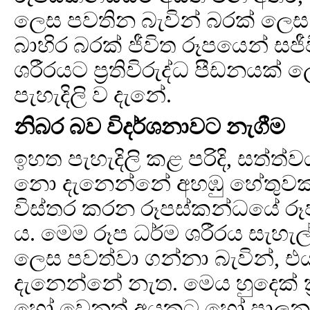
ලෙස පවතින බැවින් බරක් ලෙස 
බාහිර බරක් ජීවිත රූපයෙන් සජ
ශරීරයට ප්‍රතිවිරුද්ධ පීඩනයක් 
පැහැදිලි ව දැනේ.
නිබර බව විදර්ශනාවට නැගීම
ඉහත පැහැදිලි කළ පරිදි, සත්ත
නො දැනෙන්නේ අහඹු හේතුවක් 
විස්තර කරන රූපස්කන්ධයේ රූප 
ය. මෙම රූප ධර්ම ශරීරය සැහැල්ලු
ලෙස පවත්වා ගන්නා බැවින්, එ
දැනෙන්නේ නැත. මෙය හුදෙක් ක
හෝ වෙනත් අයකුට හෝ පාලන