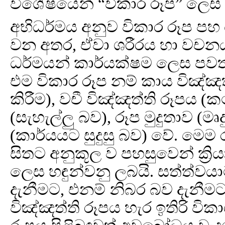
විශේෂයෙන් “විකාර රූප” ලෙස
අභිධර්මය අනුව විකාර රූප පහ 
වන අතර, ඒවා ශරීරය හා වචනය ක
ධර්මයන් කාර්යක්ෂම ලෙස පවත
එම විකාර රූප නම් කාය විඤ්ඤත්ති
කිරීම), වචී විඤ්ඤත්ති රූපය (ක
(සැහැල්ලු බව), රූප මුදුතාව (
(කාර්යයට සුදුසු බව) වේ. මෙම
සිතට අනුකූල ව පහසුවෙන් ක්‍රි
ලෙස හඳුන්වනු ලබයි. සත්ත්ව
දැනීමට, එනම් නිබර බව දැනීමට හ
විඤ්ඤත්ති රූපය හැර ඉතිරි විකා