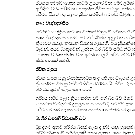
ජීවිතය පවත්වාගෙන යාමට උපකාර වන මෙවලමක් ල
ඇවිදීම, වැඩ කිරීම හා දෛනික ජීවිත කටයුතු අතිශය 
ශරීරය සිතට අනුකූලව ක්‍රියා කරමින් බර බව පිළිබ
කාය විඤ්ඤත්තිය
ශරීරාවයව ක්‍රියා කරවන චිත්තජ වායුවේ වේගය ඒ ඒ 
කාය විඤ්ඤත්තිය නම් වේ. අභිධර්මය අනුව කාය ව
ක්‍රියාවට යොමු කරවන විශේෂ රූපයකි. එය ක්‍රියා
බැවින්, පඨවි ධාතුවෙන් උපදින බර බවට සම්බන්ධ ස
වෙනත් වැඩක නිරත වන අවස්ථාවල දී ශරීරයේ බර
ස්වභාවයක් පවතී.
ජීවිත රූපය
ජීවිත රූපය යනු රූපස්කන්ධය තුළ අතිශය වැදගත් උ
ක්‍රියාත්මක වීම සුරකිමින් සිටින ධර්මය යි. ජීවිත රූ
බර වස්තුවක් ලෙස නො පවතී.
ශරීරය සජීවී ලෙස ක්‍රියා කරන විට එහි බර බව ස
නොවන වස්තුවක් උසුලාගෙන යාමේ දී බර බව ඉතා තද
ශරීරය ම තම චලනයට සහ පවත්නා තත්ත්වයට දායක 
බාහිර බරෙහි පීඩාකාරී බව
බුදු දහම අනුව ශරීරය බරක් ලෙස දැනීම යනු හුදෙක්
සම්බන්ධතාවේ ප්‍රතිඵලයකි. කාය ලහුතා, කාය මුදු