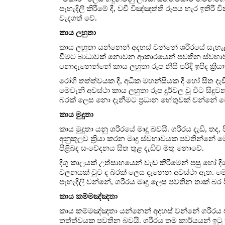
පැහැදිලි කිරීමේ දී, වචී විඤ්ඤත්ති රූපය හැර ඉතිර
වැදගත් වේ.
කාය ලහුතා
කාය ලහුතා යන්නෙන් අදහස් වන්නේ ශරීරයේ සැහැල්ල
වීමට බාධාවක් නොවන ආකාරයෙන් පවතින ස්වභාවය
නොදැනෙන්නේ කාය ලහුතා රූප නිසි පරිදි ඉපිද ක්‍රිය
රෝගී තත්ත්වයක දී, අධික මහන්සියක දී හෝ සිත දැ
මෙවැනි අවස්ථා කාය ලහුතා රූප දුර්වල වූ විට සිදුවන
බරක් ලෙස නො දැනීමට ප්‍රධාන හේතුවක් වන්නේ මෙම 
කාය මුදුතා
කාය මුදුතා යනු ශරීරයේ මෘදු බවයි. ශරීරය දැඩි
අනුකූලව ක්‍රියා කරන මෘදු ස්වභාවයක පවතින්නේ ම
පිළිබඳ සංවේදනය සිත තුළ දැඩිව මතු නොවේ.
දිගු කාලයක් උත්සාහයෙන් වැඩ කිරීමෙන් පසු හෝ ද
චලනයක් වුව ද බරක් ලෙස දැනෙන අවස්ථා ඇත. මෙය 
පැහැදිලි වන්නේ, ශරීරය මෘදු ලෙස පවතින තාක් බ
කාය කම්මඤ්ඤතා
කාය කම්මඤ්ඤතා යන්නෙන් අදහස් වන්නේ ශරීරය එහ
තත්ත්වයක පවතින බවයි. ශරීරය තම කාර්යයන් ඉටු 