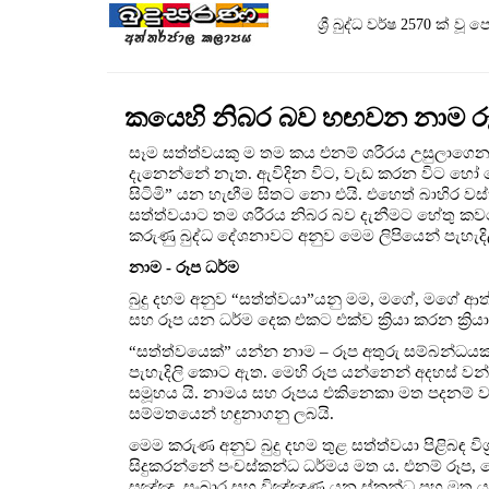
ශ්‍රී බුද්ධ වර්ෂ 2570 ක්
කයෙහි නිබර බව හඟවන නාම රූ
සෑම සත්ත්වයකු ම තම කය එනම් ශරීරය උසුලාගෙන ජ
දැනෙන්නේ නැත. ඇවිදින විට, වැඩ කරන විට හෝ 
සිටිමි” යන හැඟීම සිතට නො එයි. එහෙත් බාහිර 
සත්ත්වයාට තම ශරීරය නිබර බව දැනීමට හේතු කව
කරුණු බුද්ධ දේශනාවට අනුව මෙම ලිපියෙන් පැහැදි
නාම - රූප ධර්ම
බුදු දහම අනුව “සත්ත්වයා”යනු මම, මගේ, මගේ ආ
සහ රූප යන ධර්ම දෙක එකට එක්ව ක්‍රියා කරන ​ක්‍රිය
“සත්ත්වයෙක්” යන්න නාම – රූප අතුරු සම්බන්ධයක ප
පැහැදිලි කොට ඇත. මෙහි රූප යන්නෙන් අදහස් වන
සමූහය යි. නාමය සහ රූපය එකිනෙකා මත පදනම් ව
සම්මතයෙන් හඳුනාගනු ලබයි.
මෙම කරුණ අනුව බුදු දහම තුළ සත්ත්වයා පිළිබඳ විග්
සිදුකරන්නේ පංචස්කන්ධ ධර්මය මත ය. එනම් රූප, 
සඤ්ඤා, සංඛාර සහ විඤ්ඤාණ යන ස්කන්ධ පහ මත ය