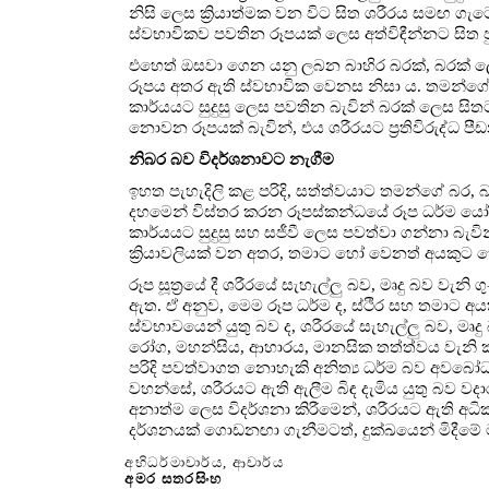
නිසි ලෙස ක්‍රියාත්මක වන විට සිත ශරීරය සමඟ
ස්වභාවිකව පවතින රූපයක් ලෙස අත්විඳීන්නට සිත පු
එහෙත් ඔසවා ගෙන යනු ලබන බාහිර බරක්, බරක් ල
රූපය අතර ඇති ස්වභාවික වෙනස නිසා ය. තමන්ගේම
කාර්යයට සුදුසු ලෙස පවතින බැවින් බරක් ලෙස සිතට
නොවන රූපයක් බැවින්, එය ශරීරයට ප්‍රතිවිරුද්ධ පී
නිබර බව විදර්ශනාවට නැගීම
ඉහත පැහැදිලි කළ පරිදි, සත්ත්වයාට තමන්ගේ බර,
දහමෙන් විස්තර කරන රූපස්කන්ධයේ රූප ධර්ම යෝග්‍ය
කාර්යයට සුදුසු සහ සජීවී ලෙස පවත්වා ගන්නා බැ
ක්‍රියාවලියක් වන අතර, තමාට හෝ වෙනත් අයකු
රූප සූත්‍රයේ දී ශරීරයේ සැහැල්ලු බව, මෘදු බව වැ
ඇත. ඒ අනුව, මෙම රූප ධර්ම ද, ස්ථිර සහ තමාට අය
ස්වභාවයෙන් යුතු බව ද, ශරීරයේ සැහැල්ලු බව, මෘදු 
රෝග, මහන්සිය, ආහාරය, මානසික තත්ත්වය වැනි 
පරිදි පවත්වාගත නොහැකි අනිත්‍ය ධර්ම බව අවබෝධ
වහන්සේ, ශරීරයට ඇති ඇලීම බිඳ දැමිය යුතු බව වදාර
අනාත්ම ලෙස විදර්ශනා කිරීමෙන්, ශරීරයට ඇති අධික
දර්ශනයක් ගොඩනඟා ගැනීමටත්, දුක්ඛයෙන් මිදීම
අභිධර්මාචාර්ය, ආචාර්ය
අමර සතරසිංහ