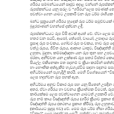
ශරීරය සම්බන්ධයෙන් ඍජුව අදාළ වන්නේ රූපස්කන්
රූපස්කන්ධය යනු සරල ව “ශරීරය”ලෙස පමණක් න
පවත්වා ගෙන යාමට උපකාරී වන රූප ධර්ම රාශියක
ඛන්ධ සූත්‍රයෙන් ශරීරය හුදෙක් රූප ධර්ම සමුච්චයක්
බුදුරජාණන් වහන්සේ දක්වන ලදී.
රූපස්කන්ධයට රූප විසි අටක් අයත් වේ. ඒවා ලෙස 
හතර වන පඨවි, ආපෝ, තේජෝ, වායෝ, උපාදාය රූ
ප්‍රසාද රූප පංචකය, ගෝචර රූප පංචකය, භාව රූප ද
වත්ථු රූපය, ජීවිත රූපය, ආකාශ ධාතුව, විඤ්ඤත්ති 
ලහුතා, මුදුතා, කම්මඤ්ඤතා යන රූප තුන සහ උපචය
ජරතා, අනිච්චත යන ලක්ෂණ රූප සතර විස්තර කෙර
සියල්ල එකිනෙකා මත පදනම් ව ක්‍රියා කරමින් සත්ත
හා භෞතික අත්දැකීම් හැඩගැස්වීම සඳහා පදනම ස
අභිධර්මයෙන් පැහැදිලි කරයි. මෙහි විශේෂයෙන් “වි
ලෙස හඳුන්වන රූප පහක් ඇත.
අභිධර්මය අනුව විකාර රූප පහ යනු සිතෙන් උපදින
අතර, ඒවා ශරීරය හා වචනය ක්‍රියාත්මක වීමටත්, රූ
කාර්යක්ෂම ලෙස පවත්වාගෙන යාමටත් උපකාරී වේ.
රූප නම් කාය විඤ්ඤත්ති රූපය (ශරීර ක්‍රියාව ප්‍රකාශ ක
විඤ්ඤත්ති රූපය (කථනය ප්‍රකාශ කිරීම), රූප ලහුතා
(කාර්යයට සුදුසු බව) වේ. මෙම රූප ධර්ම නිසා ශරී
“විකාර” ලෙස හඳුන්වනු ලබයි. සත්ත්වයාට තමන්ග