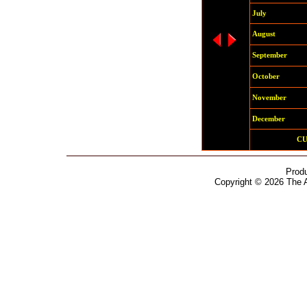
July
August
September
October
November
December
C
Prod
Copyright © 2026 The 