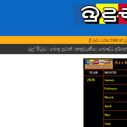
ශ්‍රී බුද්ධ වර්ෂ 2569 ක
මුල් පිටුව
බොදු පුවත්
කතුවැකිය
බෞද්ධ දර්ශ
|
|
|
Arch
YEAR
MONTH
202
6
January
February
March
April
May
June