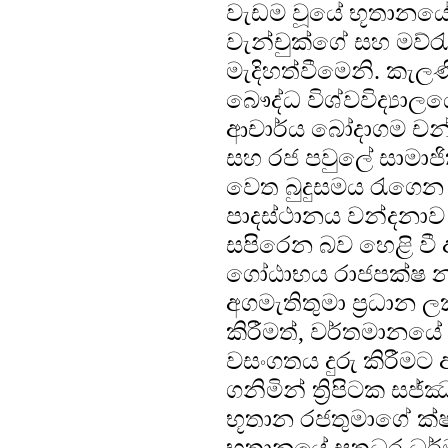
වැඩම වූයේ භූතානයේ 
වැන්චුක්ගේ සහ මව්ර
මැදිහත්වීමෙනි. කැල
බෞද්ධ විශ්වවිද්‍යා
ආචාර්ය බෝදාගම චන්දි
සහ රජ පවුලේ සාමාජි
වෙත බුදුසමය රැගෙන 
පාදස්ථානය වන්දනාව
සපිරෙන බව හෙළි වී 
ගෝඨාභය රාජපක්ෂ නව
අගමැතිතුමා ප්‍රධාන
කිරීමත්, වර්තමානය
වසංගතය දුරු කිරීමට 
ගනිමින් ත්‍රිපිටක ස
භූතාන රජතුමාගේ ක්
භූතානයේ සුත්‍රධර 