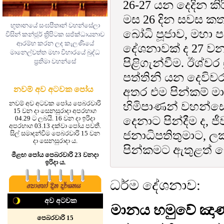
26-27 යන දෙදින කි
මස 26 දින සවස ක
භූතානයේ සංඝපීතෘන් වහන්සේලා
බෝධි පූජාව, මහා පහ
විසින් කන්ජූර් ත්‍රිපිටක සජ්ක්‍ධායනාව
ආරම්භ කරන ලද කැලණියේ
දේශනාවක් ද 27 වන
මානෙල්වත්ත මහා විහාරයේ බුද්ධ
පිළිගැන්වීම. ඊශ්වර ශ
ප්‍රතිමා වහන්සේ
පත්තිනි යන දෙවිවරු
නවම් අව අටවක පෝය
අතර එම පින්කම් ම
හිමිපාණන් වහන්සේල
නවම් අව අටවක පෝය පෙබරවාරි
15 වන දා සෙනසුරාදා අපරභාග
දෙනාට පින්දීම ද, ජ
04.29 ට ලබයි. 16 වන දා ඉරිදා
අපරභාග 03.13 දක්වා පෝය පවතී.
ජනාධිපතිතුමාට, ලක්
සිල් සමාදන්වීම පෙබරවාරි 15 වන
දා සෙනසුරාදා ය.
පින්කමට ඇතුළත් ව
මීළඟ පෝය පෙබරවාරි 23 වනදා
ඉරිදා ය.
ධර්ම දේශනාව:
අව අටවක
මානය හමුවේ ඤාණ
පෙබරවාරි 15