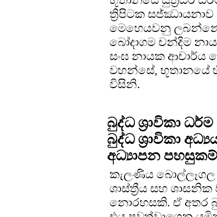
ත්‍රිපිටක සජ්ඣායනාව ඉ
මෙහෙයවනු ලබන්නේ ත
බෝදාගම චන්දිම නායක 
සංඝ නායක ආචාර්ය ද
වහන්සේ, භූතානයේ 
විසිනි.
බුද්ධ ශ්‍රාවිකා ධ
බුද්ධ ශ්‍රාවිකා
අධ්‍යාපන පහසුකම
කැලණිය බොල්ලෑගල 
ශාස්ත්‍රීය සහ ශාසන
නොරහසකි. ඒ අතර බුද
එය පවත්වාගෙන යමින්