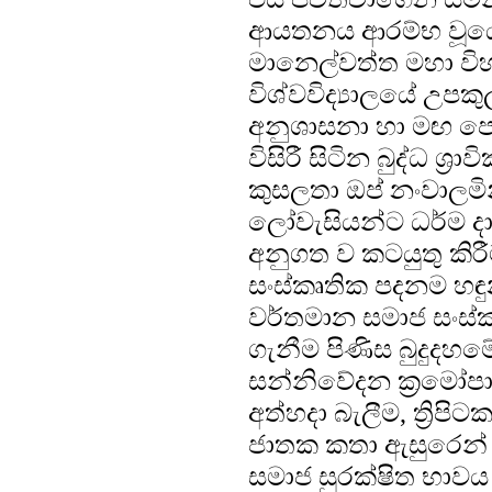
ආයතනය ආරම්භ වූයේ 
මානෙල්වත්ත මහා විහ
විශ්වවිද්‍යාලයේ උප
අනුශාසනා හා මඟ පෙන
විසිරී සිටින බුද්ධ ශ
කුසලතා ඔප් නංවාලමින්
ලෝවැසියන්ට ධර්ම දාන
අනුගත ව කටයුතු කිර
සංස්කෘතික පදනම හඳු
වර්තමාන සමාජ සංස්
ගැනීම පිණිස බුදුදහ
සන්නිවේදන ක්‍රමෝපාය
අත්හදා බැලීම, ත්‍රිපි
ජාතක කතා ඇසුරෙන් 
සමාජ සුරක්ෂිත භාවය සඳහ