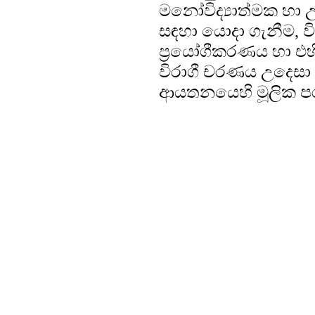
මනෝවිද්‍යාත්මක හා උ
සඳහා යොදා ගැනීම, විව
ප්‍රයෝගීකරණය හා එහි න
විරාගී චරණය උදෙසා භා
ආයතනයෙහි මූලික පර