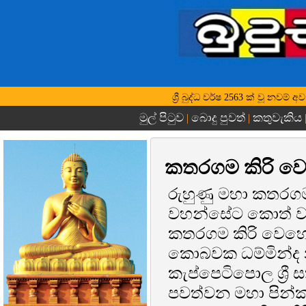
ශ්‍රී බුද්ධ වර්ෂ 2563 ක් වූ නව
මුල් පිටුව
බොදු පුවත්
කතුවැකිය
|
|
කතරගම කිරි වෙහ
රුහුණු මහා කතරග
වහන්සේට කොත් වහ
කතරගම කිරි වෙහෙර 
කොබවක ධම්මින්ද න
කැප්පෙටිපොල ශ්‍රී
පවත්වන මහා පින්ක