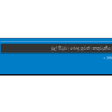
මුල් පිටුව
බොදු පුවත්
කතුවැකිය
|
|
2000
©