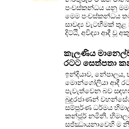
පංචස්කන්ධය යනු මම 
මෙම පංචස්කන්ධය තම
සාවද්‍ය වැටහීමක් තු
දිට්ඨි, අවිද්‍යා ආදී වූ 
කැලණිය මානෙල්වත්
රටට සෙත්පතා කන්ජ
ඉන්දියාව, නේපාලය, 
මොන්ගෝලියා ආදී ර
පැවැත්වෙන බව සඳහන
බුදුරජාණන් වහන්සේග
සම්පූර්ණ ධර්මය හි
කන්ජූර් නමිනි. හිමාල
සජ්ඣායනාවෙහි ම න