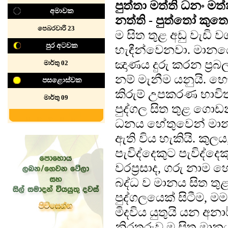
පුත්තා මත්ති ධනං මත
අමාවක
නත්ති - පුත්තෝ කු
පෙබරවාරි 23
ම සිත තුළ අඩු වැඩ
පුර අටවක
හැඳීන්වෙනවා. මානය
ඤාණය දුරු කරන ප්‍ර
මාර්තු 02
නම් මැනීම යනුයි. භෞති
පසළොස්වක
කිරුම් උපකරණ භාවි
මාර්තු 09
පුද්ගල සිත තුළ ගො
ධනය හේතුවෙන් මාන
ඇති විය හැකියි. කුල
පැවිද්දෙකුට පැවිද්ද
වරප්‍රසාද, ගරු නාම
බද්ධ ව මානය සිත ත
පුද්ගලයෙක් සිටීම, මම
මිදවිය යුතුයි යන අන
නිරතුරුව ම සිත මානය