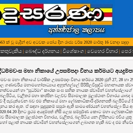
්ෂ 2563 ක් වූ මැදින් අව අටවක පෝය දින රාජ්‍ය වර්ෂ 2020 මාර්තු 16 වනදා සඳුදා
කතුවැකිය
බෞද්ධ දර්ශනය
විශේෂාංග
වෙහෙර විහාර
පෙර
|
|
|
|
|
සද්ධම්මවංස මහා නිකායේ උපසම්පදා විනය කර්මයට අයදුම්ප
ධම්මවංස මහා නිකායේ වාර්ෂික උපසම්පදා විනය කර්මය 2020 ජූනි 27, 28 හා 2
පාල ගණාචරිය මහාමහෝපාධ්‍යාය අහුන්ගල්ලේ සිරිසීලවිසුද්ධි මහානායක ස්වා
ානත්වයෙන් හා “සුධර්මා” කාරක සංඝ සභික නායක ස්වාමීන් වහන්සේලාගේ
ලපිටිය, වැලිතර මහා කප්පින වලව්ව සීමාමාලක මූලස්ථාන විහාරය යාබද මා
වේ දී පැවැත්වෙන බව එම නිකායේ මහා ලේඛකාධිකාරී දර්ශනපති බලපිටියේ සි
නය කර ඇත. ඒ සඳහා සුදුසුකම් සපුරා ඇති සාමණේරයන් වහන්සේලා සිය ආ
20.04.20 දිනට ප්‍රථම අයදුම්පත් නිසි ලෙස සම්පූර්ණ කොට මහා ලේඛකාධිකාර
ව සීමාමාලක මූලස්ථාන විහාරය, වැලිතර, බලපිටිය යන ලිපිනයට එවිය යුතු 
 හෝ පළාත් නායක ස්වාමීන් වහන්සේලාගෙන් ලබාගත හැකි බව ද එම නිව