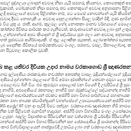
වල් පුද්ගලයා ලබාදුන් අවවාද නිසා යැයි සමහරු කියනවා, කොතෙකුත් 
්ඩුකමත්, මෝඩකමත් නිසා සමහරු තව කෙනකුගේ අවවාද අනුශාසනා පිළිග
 මුලදි අසවලාගේ අවවාද පිළිගත්තා නම්, මට මෙසේ නොවන්නේ යැයි කියමින් 
ාද දීමට නොහැකි ය. අවවාද දෙනු ලබන්නා සියලු වරදින් මිදී, ගුණ දහමි
 විය යුතු ය. ජාති, ආගම්, කුලමල භේද නොතකා මානව වර්ගයාගේ මෙලොව
ත්තර ජීවිතය සාර්ථක කර ගැනීමටත්, කරුණාවෙන් අවවාද ලබා දුන් උතුමන්
 උන්වහන්සේ අපට කියාදුන් ඒ ශ්‍රී සද්ධර්මය පුරා ගලා යන අවවාද, අනුශා
ත් ප්‍රජාවටම ආශිර්වාදයකි. ඒ තුළ ලෞකික සැපතත්, ලෝකෝත්තර සැපතත් 
් ලැබ දෛනික ජීවිතයේ සාර්ථකත්වයට මංගල, පරාභව, වසල, සිඟාලෝවාද,
ැබෙන පිටුවහල අකාලික වූවකි.
 කළ යතිවර දිවියක උදාර නාමය වරකාගොඩ ශ්‍රී ඤාණරතන 
ගොඩ දූල්දෙණිය රාජකරුණා නවරත්න අතපත්තු වාසල මුදියන්සේලාගේ මුදි
ියේ දුග්ගන්නා රාළලාගේ පිංචි අම්මා දම්පතීන්ගේ තෙවන දරුවා ලෙස 194
 මෙලොවට බිහි විය. එම කුමරුවා දොළොස් වන වියෙහි දී උඩපිටියේ ශ්‍රී සුමං
නාහිමි, අළුදෙණියේ රතනපාල නාහිමි සහ රඹුක්වැල්ලේ සද්ධානන්ද නාහිම
හන්සේලාගේ ආචාර්යත්වයෙන් එවකට අස්ගිරි මහා විහාර පාර්ශ්වයේ මහානායක 
රතන මහා නායක ස්වාමීන්ද්‍රයන් වහන්සේගේ උපාධ්‍යායත්වයෙන් අස්ගිරි මහ
55 අප්‍රේල් 07 වන දා පැවිදි බිමට පත්වූහ. වරකාගොඩ ඤාණරතන හිමි නාම
සනික වත් පිළිවෙත් මැනවින් හැදෑරූහ. අස්ගිරි මහා විහාරයීය මංගල උපෝෂථාග
ැබූහ. බදුල්ල විද්‍යාත්තංස පිරිවෙනින් සහ වත්තේගම ශ්‍රී ධර්මදීප පිරිවෙනින්
හන්සේ අස්ගිරි මහා විහාර පිරිවෙනින් සහ පේරාදෙණිය ශ්‍රී සාරානන්ද පිරිවෙ
‍යාලංකාර විශ්වවිද්‍යාලයෙන් ශාස්ත්‍රවේදී උපාධිය ලබා ගත් වරකාගොඩ ඤාණරතන ස්