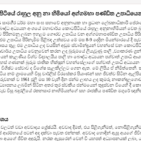
ටියේ රාහුල අනු නා හිමියෝ අග්ගමහා පණ්ඩිත උපාධියෙන් 
ාණි සාමගී‍්‍ර ධර්ම මහා සංඝ සභාවේ අනුනායක හා ප්‍රධාන ලේඛකාධිකාරි පේරා
 බෞද්ධ අධ්‍යයන අංශයේ මහාචාර්ය කොටපිටියේ රාහුල අනුනාහිමියන් වෙත බ
ාට පිරිනමනු ලබන ඉහළම ගෞරව උපාධිය වන අග්ගමහාපණ්ඩිත උපාධිය පිරි
 එම උපාධිය පිරිනැමීම පිළිබඳ උත්සවය මේ මස 8-9 දෙදින මියන්මාරයේ දී පැව
සය තුළ එම උපාධිය ලද වයසින් අඩුම ස්වාමින්ද්‍රයන් වහන්සේ වන කොටපිට
ාර්ය උපාධිය වෙනුවෙන් කරන ලද බුරුමයේ ලියැවුණු පාලි ,ව්‍යාකරණ ග්‍රන්
ෙන් කැලණිය විශ්ව විද්‍යාලයීය පාලි හා බෞද්ධ අධ්‍යයන පශ්චාත් උපාධි 
දහස් ගණනක් බුරුම ජාතික භික්ෂූන් වහන්සේලාගේ පශ්චාත් උපාධි අධ්‍යයන
ිශිෂ්ට සේවාව ද විශේෂ සැලකිල්ලට ගෙන ඇත. මේ ලිපිය ඒ නිමිත්තෙනි. 
පිටිය නම් ග්‍රාමයෙහි විසූ චාර්ලිස් වීරසේකර පියාණන් සහ ජීවත්ව සිටින ඇ
් රුවනක් ව 1961 ජූලි මස 10 වැනි දින ජන්ම ලාභය ලද කුමරු නාකන්දලගො
 අධ්‍යාපනය ලබමින් සිටින අතර තුර ස්වකීය ජන්මයෙන් තුදුස්වන වියෙහි දී ක
 වැඩ විසූ බදුරලියේ රතනසාර නාහිමියන්ගේ සහ රාජකීය පණ්ඩිත මගුරේ ඥානි
්ශය
ණික් වලටත් වඩා අවවාදය ශ්‍රේෂ්ඨයි. අවවාද දීමත්, එය පිළිගැනීමත්, නොපිළිගැන
ආරම්භයේ පටන් අද දක්වා පැවත එන්නක්. අවවාද හොඳින් ඇසූ අයගේ ජී
 අයගේ ජීවිත අඳුරුයි. නරක ඇසුරෙන් වෙන් වී යහපත් අධ්‍යාපනයක් ලබා, 