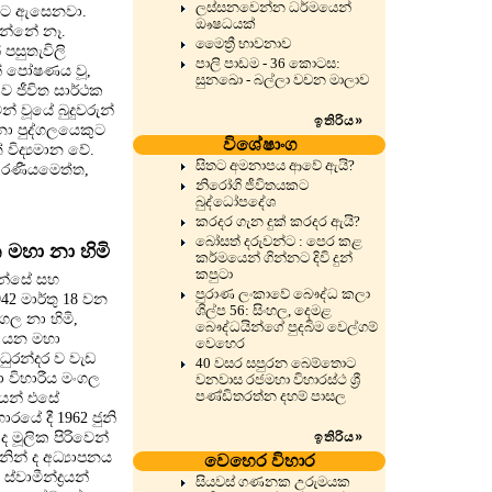
ලස්සනවෙන්න ධර්මයෙන්
අපට ඇසෙනවා.
ඖෂධයක්
න්නේ නෑ.
මෛත්‍රී භාවනාව
පසුතැවිලි
පාලි පාඩම - 36 කොටස:
න් පෝෂණය වූ,
සුනඛො - බල්ලා වචන මාලාව
 ජීවිත සාර්ථක
 වූයේ බුදුවරුන්
ඉතිරිය
»
සනා පුද්ගලයෙකුට
විශේෂාංග
විද්‍යමාන වේ.
සිතට අමනාපය ආවේ ඇයි?
 කරණීයමෙත්ත,
නිරෝගි ජීවිතයකට
බුද්ධෝපදේශ
කරදර ගැන දුක් කරදර ඇයි?
බෝසත් දරුවන්ට : පෙර කළ
මහා නා හිමි
කර්මයෙන් ගින්නට දිවි දුන්
කපුටා
යන්සේ සහ
පුරාණ ලංකාවේ බෞද්ධ කලා
2 මාර්තු 18 වන
ශිල්ප 56: සිංහල, දෙමළ
ගල නා හිමි,
බෞද්ධයින්ගේ පුදබිම වෙල්ගම්
ි යන මහා
වෙහෙර
ධුරන්දර ව වැඩ
40 වසර සපුරන බෙම්තොට
ා විහාරීය මංගල
වනවාස රජමහා විහාරස්ථ ශ්‍රී
පණ්ඩිතරත්න දහම් පාසල
යෙන් එසේ
ාරයේ දී 1962 ජුනි
ඉතිරිය
 ද මූලික පිරිවෙන්
»
නින් ද අධ්‍යාපනය
වෙහෙර විහාර
වාමීන්ද්‍රයන්
සියවස් ගණනක උරුමයක