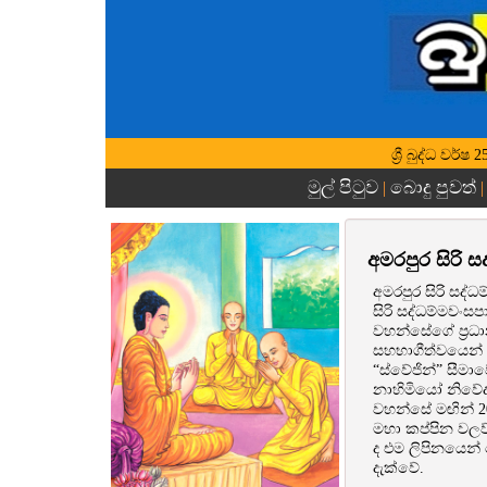
ශ්‍රී බුද්ධ වර
මුල් පිටුව
බොදු පුවත්
|
අමරපුර සිරි 
අමරපුර සිරි සද්
සිරි සද්ධම්මවංස
වහන්සේගේ ප්‍රධ
සහභාගීත්වයෙන් බ
“ස්වේජින්” සීමා
නාහිමියෝ නිවේද
වහන්සේ මඟින් 20
මහා කප්පින වලව්
ද එම ලිපිනයෙන්
දැක්වේ.