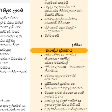
අයදුම්පත් කැඳවයි
බදුල්ල සදහම් සවියෙන්
පිදුම් ලබති
සාමණේර හිමිවරුන්ගේ මව්
පියන්ට නිවාස
දෙණිය විශ්ව
කෝරළඉම ශ්‍රී සංඝමිත්තා
ුරුම රජය මගින්
මෙහෙණි පිරිවෙන
නමන ලදී. එරට
සිරි සදහම් පැන විසඳුම් -
ජයග්‍රාහකයෝ
ැත්විණි. වසර
පිහිට පතයි
ියේ රාහුල අනු
ථය පිළිබඳ
ඉතිරිය
ආයතනයේ හිටපු
»
 කටයුතු
බෞද්ධ දර්ශනය
කළුතර
ඒහි පස්සික 47: පන්සිල්
ල්පිනෝනා වීරසේකර
කියනවාද? පන්සිල්
සමාදන්වෙනවාද?
ඩ මහා
ත්‍රිපිටක දහම-20: ධර්මයන්ගේ
ොටපිටිය
නිරෝධය
ස්සර මාහිමියන්ගේ
වචනය පසු පස එන සිත්
වේදනාව
සුසිරිතෙන් සුගති සැපත
විශ්වාසයෙන් කුසල් කරන්න
මියෙන දාටත් රැගෙන යා හැකි
උත්තම ධනය
තෙවළා බුදු වදන් අතරින් 61:
ීමත් යන
උභය ලෝක විජය පිණිසයි
විත ආලෝකමත් ය.
අනුත්තරීය සූත්‍රය: පාරිශුද්ධත්වය
යහපත් රැකියාවක්