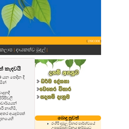
[
UNICODE
]
 කලාප
දායකත්ව මුදල්
|
|
ත් කැඳවයි
9 යන තෙදින දී
මීන්
දුනදී
රිසීවලී
චාර්යයන්
ී නාහිමි,
අතර අයදුම්පත්
බොදු පුවත්
ේදනයෙහි
රංගිරි දඹුලු විහාර පාර්ශ්වයේ
උපසම්පදා විනය කර්මයට