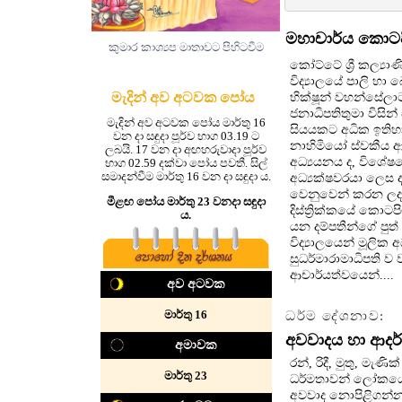
මහාචාර්ය කොටපි
කුමාර කාශ්‍යප මාතාවට පිහිටවීම
කෝට්ටේ ශ්‍රී කල්‍ය
විද්‍යාලයේ පාලි හා
මැදින් අව අටවක පෝය
භික්ෂූන් වහන්සේල
ජනාධිපතිතුමා විසින්
මැදින් අව අටවක පෝය මාර්තු 16
සියයකට අධික ඉතිහා
වන දා සඳුදා පූර්ව භාග 03.19 ට
නාහිමියෝ ස්වකීය ආච
ලබයි. 17 වන දා අඟහරුවාදා පූර්ව
අධ්‍යයනය ද, විශේෂය
භාග 02.59 දක්වා පෝය පවතී. සිල්
සමාදන්වීම මාර්තු 16 වන දා සඳුදා ය.
අධ්‍යක්ෂවරයා ලෙස 
වෙනුවෙන් කරන ලද ව
මීළඟ පෝය මාර්තු 23 වනදා සඳුදා
දිස්ත්‍රික්කයේ කොට
ය.
යන දම්පතීන්ගේ පුත
විද්‍යාලයෙන් මූලික
සුධර්මාරාමාධිපති ව
ආචාර්යත්වයෙන්....
අව අටවක
මාර්තු 16
ධර්ම දේශනාව:
අවවාදය හා ආදර
අමාවක
රන්, රිදී, මුතු, මැ
මාර්තු 23
ධර්මතාවන් ලෝකයේ 
අවවාද නොපිළිගන්නා