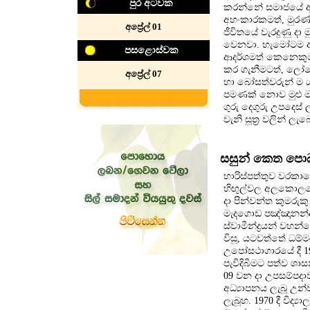
පුර අටවක
කරන්නේ සමාජයේ අස
අහංකාරකමත්, මුරණ
අප්‍රේල් 01
ජීවිතයේ වැරදුණු දා
වෙනවා. හැමෝටම අවව
පසළොස්වක
ආදර්ශමත් කෙනෙකුම
කර ගැනීමටත්, ලෝකෝ
අප්‍රේල් 07
හා බෝසත්වරුන් ම ය,
පමණක් නොව මුළු මහ
ගුරු දෙගුරු උපදෙස
වැනි සූත්‍ර වලින් ල
සසුන් කෙත පොබ
හාරිස්පත්තුව වරකා
හිඟුල්වල අලකොලදෙණ
දා පින්වන්ත කුමරුකු
මැදගොඩ පඤ්ඤානන්ද 
ස්වාමීන්ද්‍රයන් ව
විසූ, යටවත්තේ ධම්ම
උපෝසථාගාරයේ දී 19
පැවිදිබිමට පත්ව ශා
09 වන දා උපසම්පදාව ල
අධ්‍යාපනය ලැබූ උන්ව
ලැබූහ. 1970 දී විද්