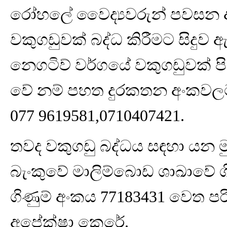
රෝහලේ වෛද්‍යවරුන් පවසන අන
වකුගඩුවක් බද්ධ කිරීමට සිදුව 
නෙගටිව් වර්ගයේ වකුගඩුවක් පිර
වේ නම් පහත දුරකතන අංකවලට
077 9619581,0710407421.
තවද වකුගඩු බද්ධය සඳහා යන ම
බැංකුවේ මාලිම්බොඩ ශාඛාවේ ග
ගිණුම් අංකය 77183431 වෙත පර
අපේක්ෂා කෙරේ.