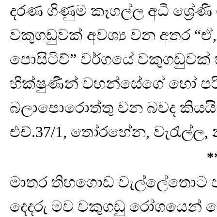
දරණ ගිණුම කෑගල්ල අධි ශ්‍රේණි
වකුගඩුවක් අවශ්‍ය වන අතර “ඒ, 
පොසිටිව්” වර්ගයේ වකුගඩුවක්
භික්ෂුණීන් වහන්සේගේ හෝ පරිත්
බලාපොරොත්තු වන බවද කියයි. ව
එච්.37/1, තෝරහේන, වැරැල්ල,
*
මාතර තිහගොඩ වැල්ලේතොට පදිංචි
දෙදරු මව වකුගඩු රෝගයෙන්