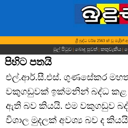
ශ්‍රී බුද්ධ වර්ෂ 2563 ක් වූ මැද
මුල් පිටුව
බොදු පුවත්
කතුවැකිය
බ
|
|
|
පිහිට පතයි
එල්.ආර්.සී.එස්. ගුණසේකර මහ
වකුගඩුවක් ඉක්මනින් බද්ධ කළ 
ඇති බව කියයි. එම වකුගඩුව බද්
විශාල මුදලක් අවශ්‍ය බව ද කියය