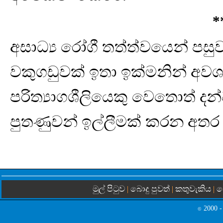
*
අසාධ්‍ය රෝගී තත්ත්වයෙන් පස
වකුගඩුවක් ඉතා ඉක්මනින් අවශ්‍
පරිත්‍යාගශීලියෙකු වෙතොත් දන
පුතණුවන් ඉල්ලීමක් කරන අතර
මුල් පිටුව
බොදු පුවත්
කතුවැකිය
බ
|
|
|
2000 -
©