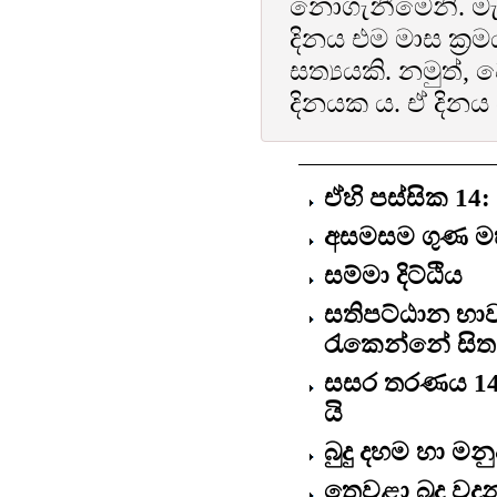
නොගැනීමෙනි. මැය
දිනය එම මාස ක්‍ර
සත්‍යයකි. නමුත්
දිනයක ය. ඒ දිනය
ඒහි පස්සික 14:
අසමසම ගුණ මහි
සම්මා දිට්ඨිය
සතිපට්ඨාන භාව
රැකෙන්නේ සිත 
සසර තරණය 14:
යි
බුදු දහම හා මනු
තෙවළා බුදු වදන