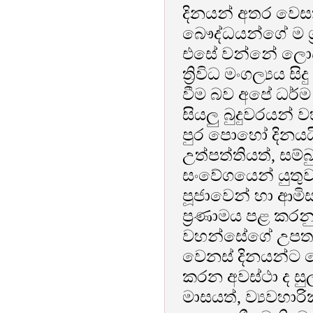
දිනයන් අතර වෙස
බෞද්ධයන්ගේ ම ශ්‍ර
එසේ වන්නේ ලොව 
ත්‍රිවිධ මංගල්‍යය
වීම බව අපේ ධර්
සියලු බුදුවරයන
පුර පොහෝ දිනයය
උත්පත්තියත්, සම්
සංවේගයෙන් යුතුව
පූජාවෙන් හා ආම
ප්‍රණාමය පළ කරන
වහන්සේගේ උපත ස
වෙනස් දිනයන්ට යෙ
කරන අවස්ථා ද ස
මාසයත්, ව්‍යවහාර