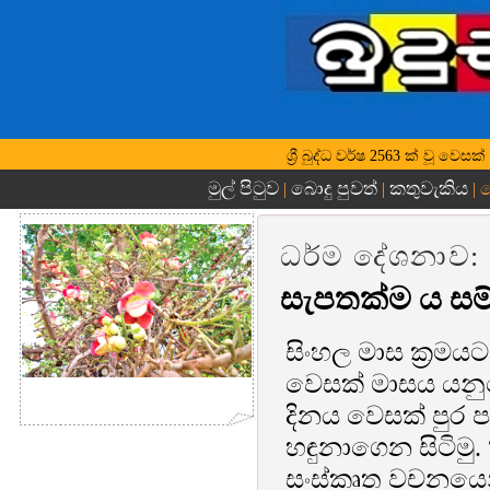
ශ්‍රී බුද්ධ වර්ෂ 2563 ක් වූ වෙ
මුල් පිටුව
බොදු පුවත්
කතුවැකිය
|
|
| 
ධර්ම දේශනාව:
සැපතක්ම ය සම්
සිංහල මාස ක්‍රම
වෙසක් මාසය යන
දිනය වෙසක් පුර
හඳුනාගෙන සිටිම
සංස්කෘත වචනයෙන