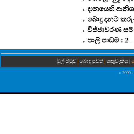
දානයෙහි ආනිශ
බොදු දනට කරු
විජ්ජාචරණ සම
පාලි පාඩම : 2
මුල් පිටුව
බොදු පුවත්
කතුවැකිය
|
|
| 
2000 -
©