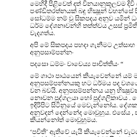
මෙහිදී පිළිවෙත් දත් විනයානුකූලවම දි
පණ්ඩිතරත්නයක් බඳු භික්‍ෂූන් වහන්සේ
සෝධම්ම නම් වු සිකපදය අනුව යමින් ධ
ධර්ම දේශනාවන්හි තත්ත්වය උසස් ප්‍රමි
වැදගත්ය.
අපි මේ සිකපදය පහදා ගැනීමට උත්සාහ ග
අනුපසාම්පන්නං
පදසො ධම්මං වාචෙය්‍ය පාචිත්තියං “
මේ ගාථා පාඨයෙන් කියැවෙන්නේ යම්
අනුපසම්පන්නයකු හට ධර්මය පද වශයෙ
වන බවයි. අනුපසම්පන්නය යනු භික්‍ෂුවක
නොවන පුද්ගලයා හෝ පුද්ගලිකාවය .
ඉදිරිපිට සිටිනුයේ මෙවැන්නෝය. ද
අනුවදන් දෙන්නේද මොවුහුය. එසේය , ස
කියන්නෝත් මොවුහුමය.
‘පචිති’ ඇතිවේ යැයි කියැවෙන්නේ වැ