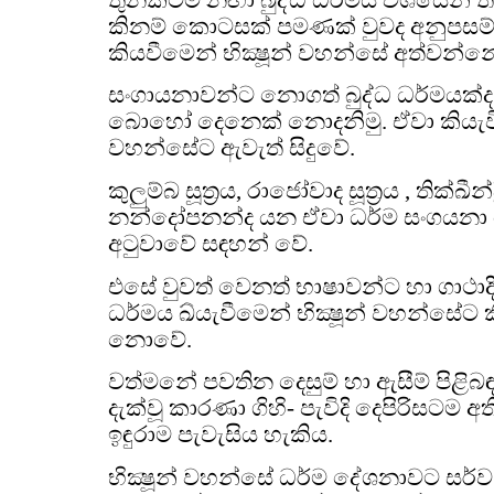
කිනම් කොටසක් පමණක් වුවද අනුපසම
කියවීමෙන් භික්‍ෂූන් වහන්සේ අත්වන්
සංගායනාවන්ට නොගත් බුද්ධ ධර්මයක්ද
බොහෝ දෙනෙක් නොදනිමු. ඒවා කියැවීමෙ
වහන්සේට ඇවැත් සිදුවේ.
කුලුම්බ සූත්‍රය, රාජෝවාද සූත්‍රය , තික්ඛීන්ද
නන්දෝපනන්ද යන ඒවා ධර්ම සංගයන
අටුවාවේ සඳහන් වේ.
එසේ වුවත් වෙනත් භාෂාවන්ට හා ගාථාද
ධර්මය ඛ්යැවීමෙන් භික්‍ෂූන් වහන්සේට කි
නොවේ.
වත්මනේ පවතින දෙසුම් හා ඇසීම් පිළිබඳ
දැක්වූ කාරණා ගිහි- පැවිදි දෙපිරිසටම 
ඉඳුරාම පැවැසිය හැකිය.
භික්‍ෂූන් වහන්සේ ධර්ම දේශනාවට සර්ව