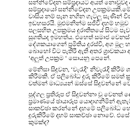
සන්නිවේදන සම්ප්‍රදායට අයත් නොවූවද 
සම්ප්‍රදායෝ සන්නිවේදන උපක්‍රමයකි.ම
වාසිය නම් පැන නගින ගැටලු සැණින් වි
ඉඩහසරයි. මුළුමනින්ම සජීවි දහම් හමුව
පලසහිත උපක්‍රමය දුරාතීතයේ සිටම පැවත
සුගතියද ඉමහත්ය. එහෙත් සමාජ වෙනස්
දේශකයාගෙන් ප්‍රමිතිය දුරස්වී, අග මුල 
බොහෝ විට පැතිරී ඇති අතර ශ්‍රාවකය
‘අලුත් උපක්‍රම ‘ සොයනු පෙනේ.
මේනිසා සිදුවන, ‘වැරැදි’ නිවැරැදි කිර
කිරීමකි. ඒ පලිබෝධ දුරු කිරීමේ සමත් 
වත්මන් මාධ්‍යයන් ඔස්සේ සිදුවන්නේ ව
පුද්ගල ප්‍රතිරූප ඒ සිදුවන්නා වු වෙනත් ද
ප්‍රමාණයේ ඡායාරූප යොදාගනිමින් ඇතැම
සාකච්ඡා කරන්නේ දහමේ පලිබෝධ 
දුරුකිරීමේ දහම් සාකච්ඡා නොවේ. එසේ
කුමක්ද?