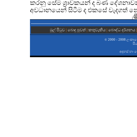
කරනු සේම ශ්‍රාවකයන් ද බණ දේශනාවන්හ
අවධානයෙන් සිටීම ද එකසේ වැදගත් 
|
මුල් පිටුව
|
බොදු පුවත්
|
කතුවැකිය
|
බෞද්ධ දර්ශනය
2000 - 2008 ලංකාවේ 
©
සි
අදහස් හා 