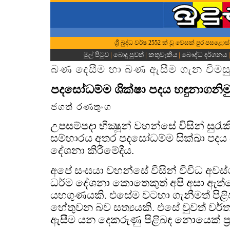
ශ්‍රී බුද්ධ වර්ෂ 2552 ක් වූ වෙසක් පුර පසළො
මුල් පිටුව
|
බොදු පුවත්
|
කතුවැකිය
|
බෞද්ධ දර්ශනය
බණ දෙසීම හා බණ ඇසීම ගැන විමස
පදසෝධම්ම ශික්ෂා පදය හඳුනාගනිම
ජගත් රණතුංග
උපසම්පදා භික්‍ෂූන් වහන්සේ විසින් සුරැක
සම්භාරය අතර පදසෝධම්ම සික්ඛා පදය
දේශනා කිරීමේදීය.
අපේ සංඝයා වහන්සේ විසින් විවිධ අවස්
ධර්ම දේශනා කොතෙකුත් අපි අසා ඇත්
යහගුණයකි. එසේම වටහා ගැනීමත් පිළිප
හේතුවන බව සත්‍යයකි. එසේ වුවත් වර
ඇසීම යන දෙකරුණු පිළිබඳ නොයෙක් ප්‍ර