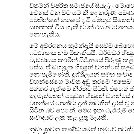
වත්මන් විපරීත සමාජයේ සියල්ල ම
වෙනස් වන විට යට කී දෙ කරුණ පමණ
පවතින්නේ කෙසේ දැයි යමකුට සිතෙන්
යහපතක් විය හැකි වුවත් එය අවරගනයට 
නොහැකිය.
මේ අවරගනය කුමක්දැයි සෙවීම බෙහෙ
අවරගනය නම් විකෘතියයි. ධර්මධර භික්
වැඩවාසය කරමින් සිටිනුයේ පිරුණූ 
සේය. ඒ බහුශ්‍රැත භික්‍ෂූන් වහන්සේ සුල
නොපැමිණෙති. දුශ්ශීලයන් සමඟ සංවා
වහන්සේගේ මාවත අඩු තරමේ ‘අසේඛ’ 
පත්කර ගැනීමේ නිරතව සිටිති. එහෙත් 
කැමැත්තෙන් පසුවන භික්‍ෂූන් වහන්සේ අ
වහන්සේ පෙන්වා දුන් මාවතින් දුරස් ව
සිටින බව පෙනේ. මෙය ඉතා බැරෑරුම් 
සංවාදයට ලක් කළ යුතු මැයකි.
කුඩා ශ්‍රාවක කණ්ඩායමක් හමුවේ පවත