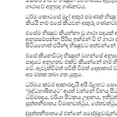
කෙරේ නම් ඒ භික්‍ෂුන් වහන්සේට ඇවැත්
ගාථාවේ අනුපද ගණනටය.
ධර්ම කොටසේ මුල් අකුර පමණක් භික්‍ෂ
කියයි නම් එසේ කියවන අකුරු ගණනටත් 
එසේම භික්‍ෂුව කියන්නා වූ ගාථා පදය
අනුපසම්පන්න පිරිස ඉක්මන් වී ඒ ගාථ
සිටියහොත් එයින්ද භික්‍ෂුවට අත්වන්නේ 
එසේ කියනවිටද භික්‍ෂුන් වහන්සේ අනුස
පාදයට අනුගතව එක්ව කියන්නේ නම් භික
වේ. ඇවැත්වීමත් පචිති වීමත් දෙආකාර ව
අප මතක තබා ගත යුතුය.
ධර්මය කවර ආකාරදැයි අපි ඊළඟට සොය
‘බුද්ධභාෂිතයට’ අයත් වන්නේ විනය පි
ධම්මපදය, චරියා පිටකය උදානය, ඉතිව
සුත්තනිපාතය විමානවත්ථුය, පේතවත්ථුය , 
(සුත්තනිපාතයේ එන්නේ පසේබුදුවරුන්