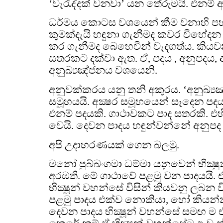
‘වැරැද්දක් වනවා’ යන තේරුමයි. එනම් ඇ
ධර්මය කොටස වශයෙන් කීම වනාහි පහදා
කුමක්දැයි හඳුනා ගැනීමද කවර විභේද
කර ගැනීමද බෙහෙවින් වැදගත්ය. කිය
සතරකට දක්වා ඇත. ඒ, පදය , අනුපදය,
අනුඛ්‍යඤ්ජනය වශයෙනි.
අනුවක්කරය යනු තනි අකුරය. ‘අනුඛ්‍යඤ්
සමූහයයි. අක්‍ෂර සමූහයෙන් සෑදෙන පද
එනම් පදයකි. ගාථාවකට පාද සතරකි. එහ
වෙයි. දෙවන පාදය හඳුන්වන්නේ අනුප
අපි උදාහරණයක් ගෙන බලමු.
මනෝ පුබ්බංගමා ධම්මා යනුවෙන් භික්‍ෂ
අරඹති. මේ ගාථාවේ පළමු වන පාදයයි. 
භික්‍ෂූන් වහන්සේ විසින් කියවනු ලබන
පළමු පාදය එක්ව නොකියා, හෝ කියන්
දෙවන පාදය භික්‍ෂූන් වහන්සේ සමඟ ම 