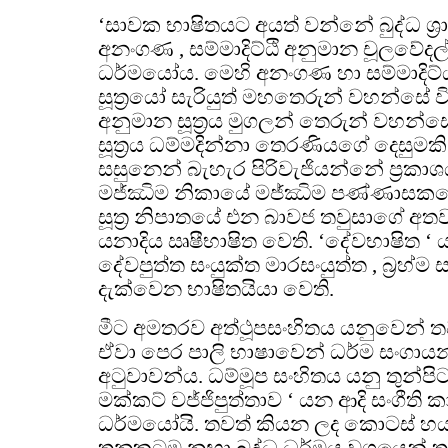
‘සාවක භාෂිතයට අයත් වන්නේ බුද්ධ ශ්‍රාව
අනංගණ , සම්මාදිට්ඨි අනුමාන චූලවේදල්ල
ධර්මයෝය. මෙහි අනංගණ හා සම්මාදිට්
සූත්‍රයෝ සැරියුත් මහතෙරුන් වහන්සේ ව
අනුමාන සූත්‍රය මුගලන් තෙරුන් වහන්ස
සූත්‍රය ධම්මදින්නා තෙරණියගේ දෙසුමකි
සසුනෙන් බැහැර පිරිවැජියන්නේ ප්‍රකාශ
මජ්ඣිම නිකායේ මජ්ඣිම පණ්ණාසකයෝ 
සූත්‍ර නිපාතයේ එන බාවජ තවුසාගේ අතවැ
යනාදිය ඍෂීභාෂිත වෙති. ‘දේවභාෂිත ‘ 
දේවපුත්ත සංයුක්ත මාරසංයුත්ත , බ්‍රහ්ම 
දැක්වෙන භාෂිතයියා වෙති.
මීට අමතරව අත්ථූපසංහිතය යනුවෙන් 
ඒවා පෙර පාලි භාෂාවෙන් ධර්ම සංගා
අටුවාවන්ය. ධම්මූප සංහිතය යනු තුන්ප
මක්කට් වජ්ජිපුත්තාව ‘ යන ආදි සංගීති 
ධර්මයෝයි. තවත් කියන ලද කොටස් හයක්
තුනකටම නඟා බුද්ධ ධර්මය වශයෙන් ත