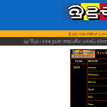
ශ්‍රී බුද්ධ වර්ෂ 2569 ක් ව
මුල් පිටුව
බොදු පුවත්
කතුවැකිය
බෞද්ධ දර්ශ
|
|
|
Arch
YEAR
MONTH
202
6
January
February
March
April
May
June