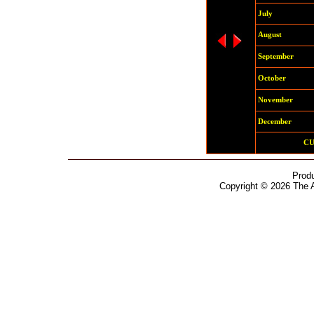
July
August
September
October
November
December
C
Prod
Copyright © 2026 The 