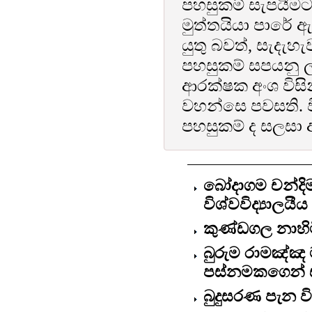
පහසුකම් සැපයීමට
මුත්තයියා පාරේ ඇ
යුතු බවත්, සැදැහ
පහසුකම් සපයනු 
ආරක්ෂක අංශ විසි
වහන්සෙ පවසති. ව
පහසුකම් ද සලසා
බෝදාගම චන්දි
විශ්වවිද්‍යාලය
කුණ්ඩගල නාහිම
බුරුම රාමඤ්ඤ
පස්නමකගෙන් සම
බුදුසරණ පැන වි