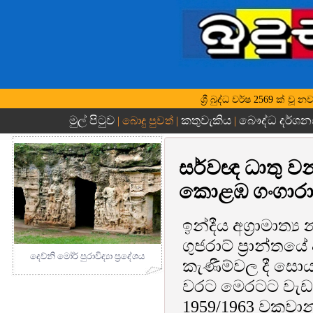
ශ්‍රී බුද්ධ වර්ෂ 2569 ක් ව
මුල් පිටුව
කතුවැකිය
බෞද්ධ දර්ශන
| බොදු පුවත් |
|
සර්වඥ ධාතු වන
කොළඹ ගංගාරා
ඉන්දීය අග්‍රාමාත්
ගුජරාට් ප්‍රාන්තයේ
දෙව්නි මෝර් පුරාවිද්‍යා ප්‍රදේශය
කැණීම්වල දී සොය
වරට මෙරටට වැඩම 
1959/1963 වකවාන