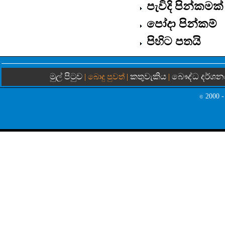
පැවිදි පින්කමක්
පෝදා පින්කම්
පිහිට පතයි
මුල් පිටුව
කතුවැකිය
බෞද්ධ දර්ශන
| බොදු පුවත් |
|
2000 -
©