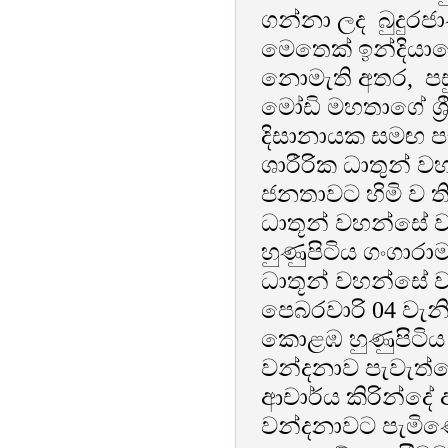
ගන්නා ලද බුදුර
මෙතෙක් ඉන්දියා
නොමැති අතර, පසුගිය
මෝඩි මහතාගේ ශ්‍ර
දිසානායක සමඟ පැ
ශාරීරික ධාතුන් 
ජනතාවට හිමි ව ත
ධාතූන් වහන්සේ ව
හුණුපිටිය ගංගාරා
ධාතූන් වහන්සේ වැ
පෙබරවාරි 04 වැනි
කොළඹ හුණුපිටිය 
වන්දනාව පැවැත්ව
ආචාර්ය කිරින්දේ අ
වන්දනාවට පැමිණෙ