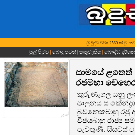
ශ්‍රී බුද්ධ වර්ෂ 2569 ක් ව
මුල් පිටුව
බොදු පුවත්
කතුවැකිය
බෞද්ධ දර්ශ
|
|
|
සාමයේ ළතෙත් 
රජමහා වෙහෙරබ
කුරුණෑගල යනු ලං
පාලනය සංකේන්ද්‍රගත
බුවනෙකබාහු රජු 
විජයබාහු රාජ්‍ය සම
පැවතුණි. සියවස්