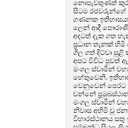
නොපැවතුණත් කුරු
සිටම රජවරුන්ගේ 
ගණනක ඉතිහාසයකට
ලෙන් ආදී පෞරාණි
අදටත් දැක ගත හැ
ප්‍රධාන තැනක් හිම
ගිල ගත් දිට්වා සුළ
අපට විවිධ පුවත් 
මංගල ස්වාමීන් වහ
හේතුවෙනි. ඉතිහාස
වෙනුවෙන් පෙරට පැ
වන්නේ ප්‍රමුඛස්ථ
මංගල ස්වාමින් වහන
නිවාස අහිමි වූ ජ
විහාරස්ථානය සතු 
සම්බන්ධ සියලු ලි