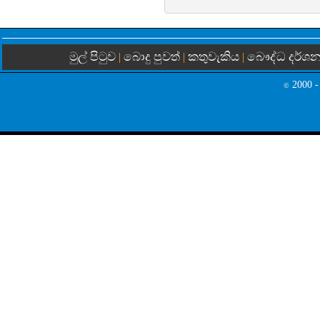
මුල් පිටුව
බොදු පුවත්
කතුවැකිය
බෞද්ධ දර්ශ
|
|
|
2000 -
©