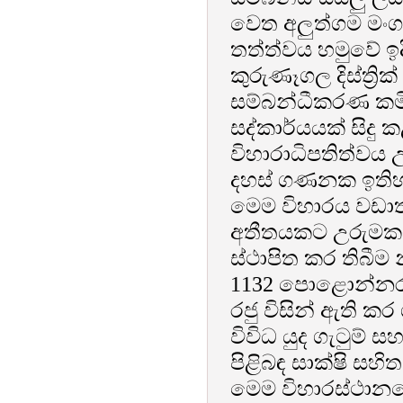
වෙත අලුත්ගම මංග
තත්ත්වය හමුවේ ඉද
කුරුණෑගල දිස්ත්‍රික
සම්බන්ධීකරණ කමිට
සද්කාර්යයක් සිදු
විහාරාධිපතිත්වය
දහස් ගණනක ඉතිහ
මෙම විහාරය වඩා
අතීතයකට උරුමකම්
ස්ථාපිත කර තිබීම නි
1132 පොළොන්නරු 
රජු විසින් ඇති ක
විවිධ යුද ගැටුම් 
පිළිබඳ සාක්ෂි සහි
මෙම විහාරස්ථානය