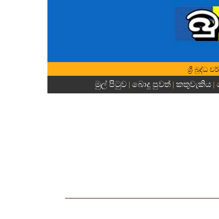
ශ්‍රී බුද්
මුල් පිටුව
බොදු පුවත්
කතුවැකිය
|
|
|