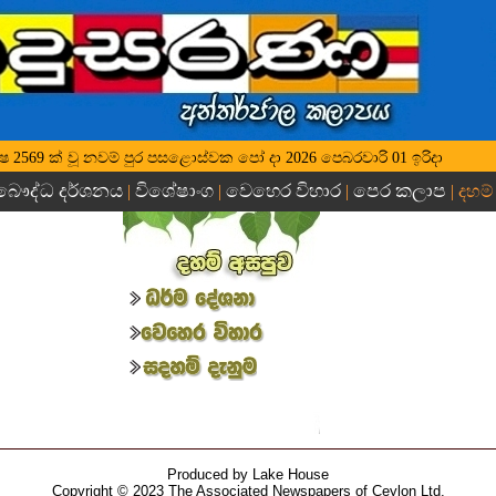
ධ වර්ෂ 2569 ක් වූ නවම් පුර පසළොස්වක පෝ දා 2026 ‍පෙබරවාරි 01 ඉරිදා
බෞද්ධ දර්ශනය
විශේෂාංග
වෙහෙර විහාර
පෙර කලාප
|
|
|
| දහම්
Produced by Lake House
Copyright © 2023 The Associated Newspapers of Ceylon Ltd.