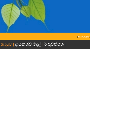
[
UNICODE
]
දායකත්ව මුදල්
ඊ පුවත්පත
 අසපුව |
|
|