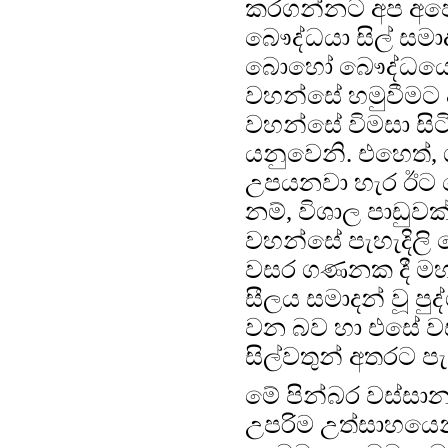
කරගන්නට අප අපො
බෞද්ධයා සිල් සමාද
බොහෝ බෞද්ධයෝ ඉන
වහන්සේ හමුවීමට ආ
වහන්සේ විමසා සි
යනුවෙනි. එහෙත්, 
උපයනවා හැර ඊට
නම්, විශාල පාඩුව
වහන්සේ පැහැදිලි
වසර ගණනක දී මහ
සීලය සමාදන් වූ පු
වන බව හා එසේ වස
සිල්වතුන් අතරට ප
මේ පින්බර වස්සානය
උපරිම උත්සාහයෙන්