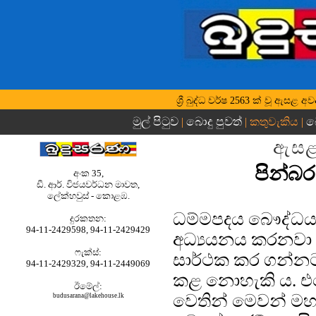
ශ්‍රී බුද්ධ වර්ෂ 2563 ක් වූ ඇසළ 
මුල් පිටුව
බොදු පුවත්
බ
|
| කතුවැකිය |
ඇසළ
පින්බර
අංක 35,
ඩී. ආර්. විජයවර්ධන මාවත,
ලේක්හවුස් - කොළඹ.
ධම්මපදය බෞද්ධයාග
දුරකතන‍‍:
94-11-2429598, 94-11-2429429
අධ්‍යයනය කරනවා 
ෆැක්ස්:
සාර්ථක කර ගන්නට
94-11-2429329, 94-11-2449069
කළ නොහැකි ය. 
ඊමේල්:
වෙතින් මෙවන් මහඟ
budusarana@lakehouse.lk