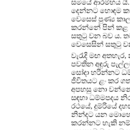
සමයේ ආරම්භය යි.
දෙන්නට හොඳම කාල
වෙසෙස් පුණ්‍ය ක
කරන්නේ පින් කළ 
සතුටු වන බව ය. තම
වෙසෙසින් සතුටු 
වැරැදි මඟ අතහැර, 
පවතින අඳුරු පැල්
සෝදා හරින්නට ධම
ජීවිතයට ළං කර ග
අපහසු නො වන්නේ ය
සඳහා ධම්මපදය නි
රථයේ, දුම්රියේ ද
නින්දට යන මොහොත
කරන්නට හැකි නම්, 