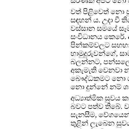
සරණක් අපට නො ව
වත් පිළිවෙත් නො 
සඳහන් ය. උදා වී ත
වස්සාන සමයේ සෑම
සංවිධානය කෙරේ. 
පින්කම්වලට සහභාග
හාමුදුරුවන්ගේ, ස
බලන්නට, පන්සලේ අ
අකැමැති වෙනවා න
බෞද්ධකමට නො ගැළ
නො දුන්නේ නම් ශ
අධ්‍යාත්මික සුවය 
බවට පත්ව තිබේ. ව
සැනසීම, වේගයෙන් 
තුළින් ලැබෙන සුව