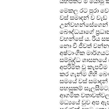
යහපතට ම යොමු 
මෙකල රට පුරා වෙ
වස් සමාදන් ව වැඩ
උන්වහන්සේගෙන් 
බෞද්ධයාගේ ප්‍රධ
වහන්සේ ය. රිය ස
නො වී ජීවත් වන්නට
අෂ්ටාංගික මාර්ගය
සම්බුද්ධ ශාසනයේ 
අපරිමිත වූ කැපවී
කර ගැන්ම ගිහි බ
සමයේ වස් සමාදන් වී
පහසුකම් සැලසීමට
ආගමික වතාවත්වල
මධ්‍යයේ වුව අප ඇ