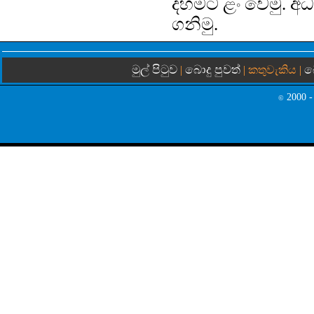
දහමට ළං වෙමු. අධ්‍
ගනිමු.
මුල් පිටුව
බොදු පුවත්
බ
|
| කතුවැකිය |
2000 -
©