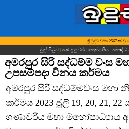
ශ්‍රී බුද්ධ වර්ෂ 2567 ක්
මුල් පිටුව
බොදු පුවත්
කතුවැකිය
බෞද්ධ 
|
|
|
අමරපුර සිරි සද්ධම්ම වංස ම
උපසම්පදා විනය කර්මය
අමරපුර සිරි සද්ධම්මවංස මහා 
කර්මය 2023 ජූලි 19, 20, 21, 22
ගණාචරිය මහා මහෝපාධ්‍යාය අහුන