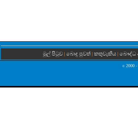
මුල් පිටුව
බොදු පුවත්
කතුවැකිය
බෞද්ධ 
|
|
|
2000 -
©