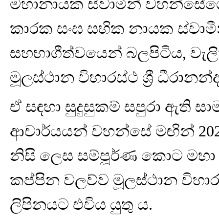
මහානායක ස්වාමීන් වහන්සේගේ 
කාරක සංඝ සභික නායක ස්වාම
සහභාගීත්වයෙන් බලපිටිය, වැල
මූලස්ථාන විහාරස්ථ ශ්‍රී ධීරාන
ඒ සඳහා සුදුසුකම් සපුරා ඇති
ආචාර්යයන් වහන්සේ මඟින් 2023 ජ
නිසි ලෙස සම්පූර්ණ කොට මහා 
කප්පින වලව්ව මූලස්ථාන විහාර
ලිපිනයට එවිය යුතු ය.