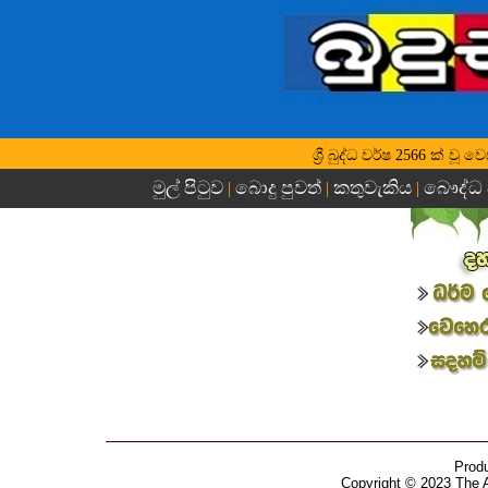
ශ්‍රී බුද්ධ වර්ෂ 2566 ක් වූ 
මුල් පිටුව
බොදු පුවත්
කතුවැකිය
බෞද්ධ 
|
|
|
Prod
Copyright © 2023 The 