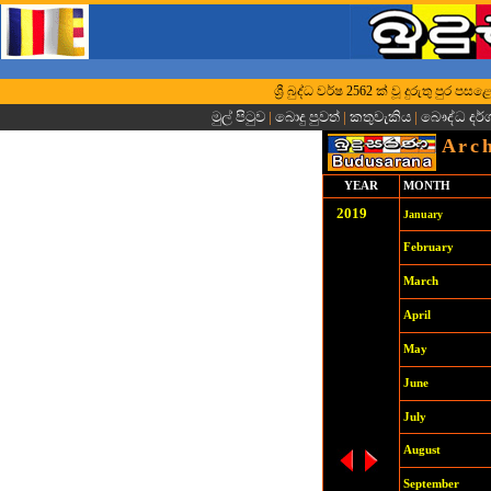
ශ්‍රී බුද්ධ වර්ෂ 2562 ක් වූ දුරුතු පුර
මුල් පිටුව
|
බොදු පුවත්
|
කතුවැකිය
|
බෞද්ධ දර
Arch
YEAR
MONTH
201
9
January
February
March
April
May
June
July
August
September