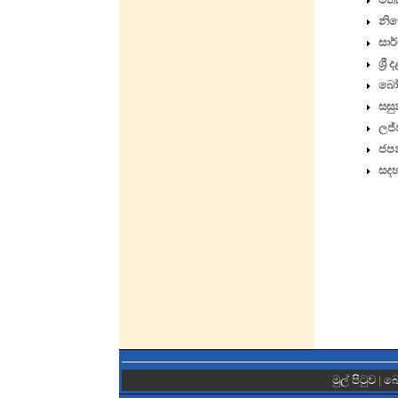
නික
සාර
ශ්‍
බෝස
සසු
ලජ්
ජපන
සද
මුල් පිටුව
|
බො