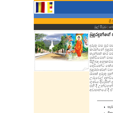
ශ්‍
මුල් පිටුව
|
බො
බුදුරදුන්ගේ
දුරුතු මස පු
කරන්නේ බුදුරජ
තැන්පත් කර මහ
පත්වීමෙන් මා
පිළිබඳ අනුකම්
දෙවියන්ට කේශ 
බුදුරජාණන් වහ
රැසක් දුරුතු 
උරුවෙල් දනව්ව
ගුණය දිවැසින්
එහි දී උන්වහන
අවසානයේ දී ඒ 
සැ
මිත