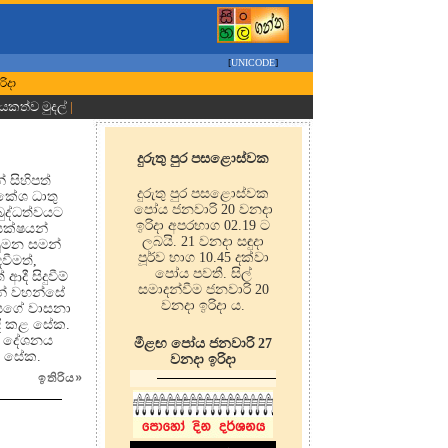
[
UNICODE
]
රිදා
ායකත්ව මුදල්
|
දුරුතු පුර පසළොස්වක
 සිහිපත්
දුරුතු පුර පසළොස්වක
 කේශ ධාතු
පෝය ජනවාරි 20 වනදා
බුද්ධත්වයට
ඉරිදා අපරභාග 02.19 ට
යක්ෂයන්
ලබයි. 21 වනදා සඳුදා
සුමන සමන්
පූර්ව භාග 10.45 දක්වා
වීමත්,
පෝය පවතී. සිල්
දී සිදුවීම්
සමාදන්වීම ජනවාරි 20
ණන් වහන්සේ
වනදා ඉරිදා ය.
රිසගේ වාසනා
ිදි කළ සේක.
ක. දේශනය
මීළඟ පෝය ජනවාරි 27
ූ සේක.
වනදා ඉරිදා
ඉතිරිය
»