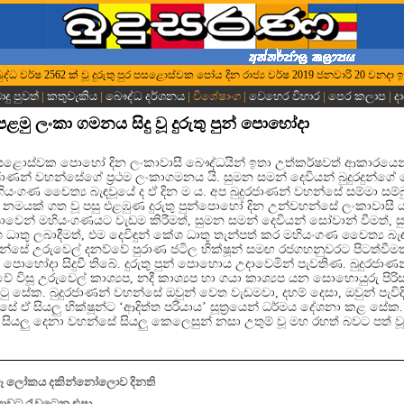
රී බුද්ධ වර්ෂ 2562 ක් වූ දුරුතු පුර පසළොස්වක පෝය දින රාජ්‍ය වර්ෂ 2019 ජනවාරි 20 වනදා ඉ
දු පුවත්
|
කතුවැකිය
|
බෞද්ධ දර්ශනය
| විශේෂාංග |
වෙහෙර විහාර
|
පෙර කලාප
|
ද
 පළමු ලංකා ගමනය සිදු වූ දුරුතු පුන් පොහෝදා
ර පසළොස්වක පොහෝ දින ලංකාවාසී බෞද්ධයින් ඉතා උත්කර්ෂවත් ආකාරයෙන්
ාණන් වහන්සේගේ ප්‍රථම ලංකාගමනය යි. සුමන සමන් දෙවියන් බුදුරදුන්ගේ
ියංගණ චෛත්‍ය බැඳවූයේ ද ඒ දින ම ය. අප බුදුරජාණන් වහන්සේ සම්මා සම්
ස නමයක් ගත වූ පසු එළඹුණ දුරුතු පුන්පොහෝ දින උන්වහන්සේ ලංකාවාසී 
පාවෙන් මහියංගණයට වැඩම කිරීමත්, සුමන සමන් දෙවියන් සෝවාන් වීමත්, 
ධාතු ලබාදීමත්, එම දෙවිඳුන් කේශ ධාතු තැන්පත් කර මහියංගණ චෛත්‍ය බැඳ
න්සේ උරුවෙල් දනව්වේ පුරාණ ජටිල භික්ෂූන් සමඟ රජගහනුවරට පිටත්වීමත් ආ
පුන් පොහෝදා සිදුවී තිබේ. දුරුතු පුන් පොහොය උදාවෙමින් පැවතිණ. බුදුරජා
ේ විසූ උරුවෙල් කාශ්‍යප, නදී කාශ්‍යප හා ගයා කාශ්‍යප යන සොහොයුරු පි
 දුටු සේක. බුදුරජාණන් වහන්සේ ඔවුන් වෙත වැඩමවා, දහම් දෙසා, ඔවුන් පැව
්සේ ඒ සියලු භික්ෂූන්ට ‘ආදිත්ත පරියාය’ සූත්‍රයෙන් ධර්මය දේශනා කළ සේ
සියලු දෙනා වහන්සේ සියලු කෙලෙසුන් නසා උතුම් වූ මහ රහත් බවට පත් ව
බෑ ලෝකය දකින්නෝලොව දිනති
්‍යාවට රැවටෙනු එපා