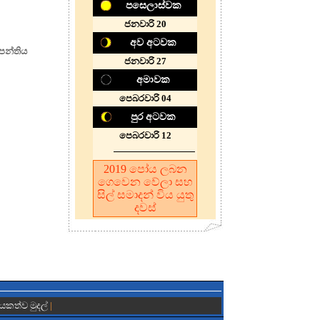
පසෙලාස්වක
ජනවාරි 20
අව අටවක
 පන්තිය
ජනවාරි 27
අමාවක
පෙබරවාරි 04
පුර අටවක
පෙබරවාරි 12
2019
පෝය ලබන
ගෙවෙන වේලා සහ
සිල් සමාදන් විය යුතු
දවස්
ායකත්ව මුදල්
|