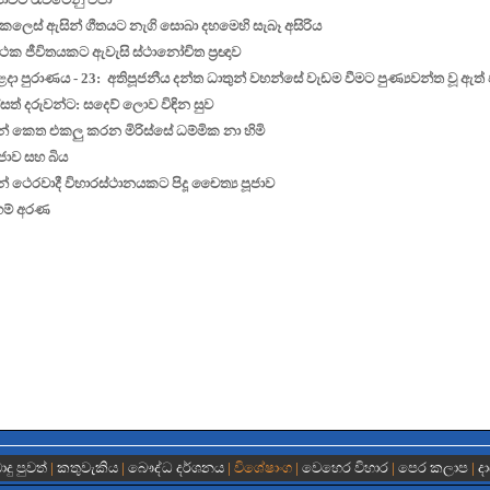
ෙලෙස් ඇසින් ගීතයට නැගි සොබා දහමෙහි සැබෑ අසිරිය
්ථක ජීවිතයකට ඇවැසි ස්ථානෝචිත ප්‍රඥාව
රී දළදා පුරාණය - 23: අතිපූජනීය දන්ත ධාතුන් වහන්සේ වැඩම වීමට පුණ්‍යවන්ත වූ ඇත්
ත් දරුවන්ට: සදෙව් ලොව විඳින සුව
න් කෙත එකලු කරන මිරිස්සේ ධම්මික නා හිමි
ජාව සහ බිය
් ථෙරවාදී විහාරස්ථානයකට පිදූ චෛත්‍ය පූජාව
හම් අරණ
දු පුවත්
|
කතුවැකිය
|
බෞද්ධ දර්ශනය
| විශේෂාංග |
වෙහෙර විහාර
|
පෙර කලාප
|
ද