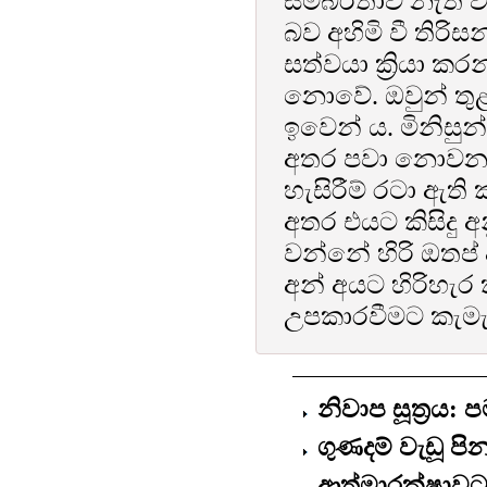
සමබරතාව නැති වී 
බව අහිමි වී තිරි
සත්වයා ක්‍රියා ක
නොවේ. ඔවුන් ත
ඉවෙන් ය. මිනිසුන
අතර පවා නොවන 
හැසිරීම් රටා ඇත
අතර එයට කිසිදු 
වන්නේ හිරි ඔතප්
අන් අයට හිරිහැර 
උපකාරවීමට කැමැ
නිවාප සූත්‍රය:
ගුණදම් වැඩූ ප
ආත්මාරක්ෂාව