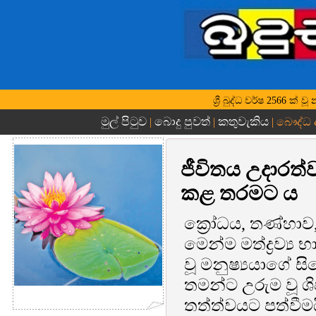
ශ්‍රී බුද්ධ වර්ෂ 2566 ක
මුල් පිටුව
බොදු පුවත්
කතුවැකිය
|
|
| බෞද්ධ 
ජීවිතය උදාරත්ව
කළ තරමට ය
ක්‍රෝධය, තණ්හාව,
මෙන්ම මත්ද්‍රව්‍ය
වූ මනුෂ්‍යයාගේ ස
තමන්ට උරුම වූ ශි
තත්ත්වයට පත්වී