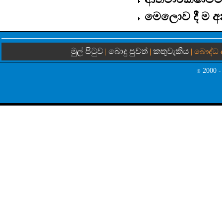
මෙලොව දී ම අන
මුල් පිටුව
බොදු පුවත්
කතුවැකිය
|
|
| බෞද්ධ 
2000 -
©