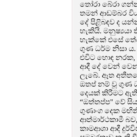
තෝරා බේරා ගන්න
තමන් ආඩම්බර විය
දේ පිළිබඳව ද ය
හැකියි. මනුෂ්‍ය
හැක්කේ එසේ තේර
ගුණ ධර්ම නිසා ය. 
එවිට හොඳ නරක, හර
ආදී දේ වෙන් වෙන
ලැබේ. ඈත අතීතයේ 
ඔතප් නම් වූ ගුණ 
දෙයක් කිරීමට ඇති 
“ඔත්තප්ප" වේ සිය
ගුණාංග දෙක මඟිනි.
ආත්මාර්ථකාමී බව,
කාමආශා ආදී දුර්ව