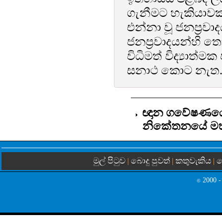
ගැනීමට හැකියාව
එන්නා වූ ජනප්‍රවා
ජනප්‍රවාදයන්හි තොර
විධිමත් විද්‍යාත
සනාථ කොට නැත
ඥාන ගවේෂණයේ පෙ
නිකේතනයේ මහග
මුල් පිටුව
බොදු පුවත්
කතුවැකිය
බ
|
|
|
2000 -
©