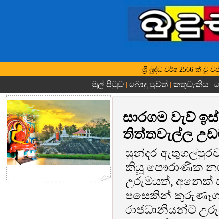
ශ්‍රී බුද්ධ වර්ෂ 2566 ක් 
මුල් පිටුව
බොදු පුවත්
කතුවැකිය
බ
|
|
|
සාරගම වැව් ඉස
තිත්තවැල්ල උඩ
සුන්දර ඇතුගල්පු
කියූ පෞරාණික නග
උරුමයත්, අනෙක් 
පසෙකින් කුරුණෑග
රාජධානියන්ට උරු