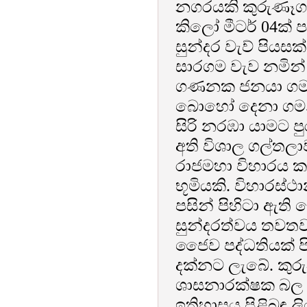
නගරයකි කුරුණෑග
කිලෝ මීටර් 04ක් ප
සුන්දර වැව් පියස
සාරගම වැව නමින්
ගණනක ජනයා ගමන
බොහෝ දෙනා ගමන් 
සිරි නරඹා යාමට පුර
අති විශාල ගල්තලා
රාජමහා විහාරය කා
භූමියකි. විහාරස්ථ
පසින් පිහිටා ඇති
සුන්දරත්වය තවතව
ජෛව පද්ධතියක් පිහ
දක්නට ලැබේ. කුරු
ශාසනාරක්ෂක බල 
ඉතිහාසය පිළිබඳ ලි