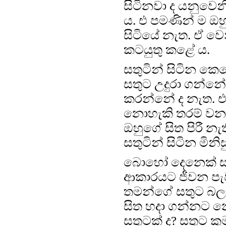
සිටිනවා ද යනුවෙන
ය. එ පමණින් ම ඔ
සිටියේ නැත. ඒ වෙ
කටයුතු කළේ ය.
සතුටින් සිටින ක
සතුට උදුරා ගන්නේ
කරන්නේ ද නැත. 
නොහැකි තරම් වන ද
ඔහුගේ සිත පිරී න
සතුටින් සිටින මිනිස
බොහෝ දෙනෙක් සත
ආකාරයට ජීවන පැව
තමන්ගේ සතුට බලා
සිත හදා ගන්නට න
සතුටක් ද? සතුට ක