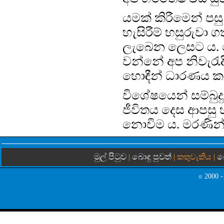
යමක් කිරීමෙන් පසු
හැසිරීම් හසුරුව
ලැබෙන ලෙසට ය. ප
වන්නේ අප නිවැරැ
හොඳීන් ධාරණය කර
විශේෂයෙන් සම්බු
ජීවිතය දෙස ආපසු
නොවිම ය. මරණින්
මුල් පිටුව
බොදු පුවත්
බ
|
| කතුවැකිය |
2000 -
©