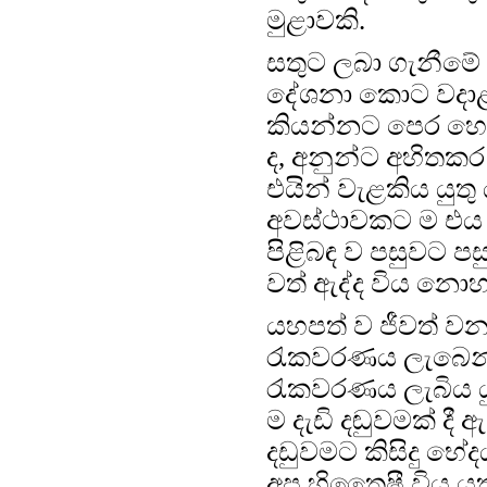
මුළාවකි.
සතුට ලබා ගැනීමේ
දේශනා කොට වදාළ
කියන්නට පෙර හොඳී
ද, අනුන්ට අහිතකර 
එයින් වැළකිය යුත
අවස්ථාවකට ම එය 
පිළිබඳ ව පසුවට ප
වත් ඇද්ද විය නොහ
යහපත් ව ජීවත් ව
රැකවරණය ලැබෙන්
රැකවරණය ලැබිය ය
ම දැඩි දඬුවමක් දී
දඩුවමට කිසිදු භ
අප හිතෛෂී විය යු