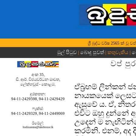
ශ්‍රී බුද්ධ වර්ෂ 2565 ක් 
මුල් පිටුව
බොදු පුවත්
බ
|
| කතුවැකිය |
වප් ප
අංක 35,
ඩී. ආර්. විජයවර්ධන මාවත,
ලේක්හවුස් - කොළඹ.
ඒබ්‍රහම් ලින්කන් ජ
නායකයෙක් ලෙසට ය.
දුරකතන‍‍:
94-11-2429598, 94-11-2429429
ඇසුවේ ය. ඒ, නිතර
ෆැක්ස්:
එවිට ඔහු දුන්නේ අ
94-11-2429329, 94-11-2449069
උදෙන් ම නැඟිටින
ඊමේල්:
budusarana@lakehouse.lk
කරමිනි. එනම්, අද 