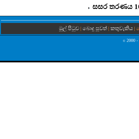
සසර තරණය 10
මුල් පිටුව
බොදු පුවත්
කතුවැකිය
|
|
| 
2000 - 
©