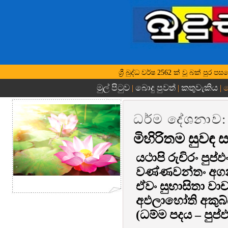
ශ්‍රී බුද්ධ වර්ෂ 2562 ක් වූ බක් පු
මුල් පිටුව
බොදු පුවත්
කතුවැකිය
|
|
| 
ධර්ම දේශනාව:
මිහිරිතම සුවඳ 
යථාපි රුචිරං පුප්ඵ
වණ්ණවන්තං අග
ඒවං සුභාසිතා වාච
අඵලාහෝති අකු
(ධම්ම පදය – පුප්