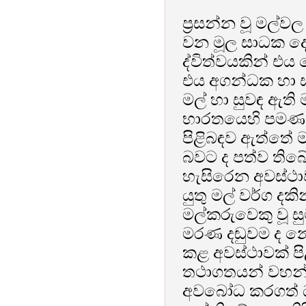
ප්‍රසන්න වූ මල්
වන මූල සාධක දෙ
ද්විත්වයකින් එය
එය අගන්ධක හා ස
මල් හා සුවඳ ඇති 
භාරතයෙහි පමණක
පිළිබඳව ඇත්තේ ම
බවට ද පත්ව තිබේ
හැසිරෙන අවස්ථාවන
යුතු මල් වර්ග 
මල්කරුවෙකු වූ ස
මරණ දඬුවම ද නොතක
කළ අවස්ථාවක් පි
තථාගතයන් වහන්ස
අවබෝධ කරගත් ධර්