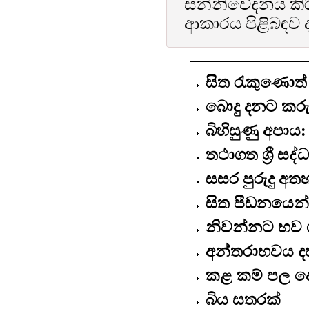
සන්නිවේදනය කිරී
ආකාරය පිළිබඳව ද
සිත රැකුණොත්
බොදු දනට කරු
බිහිසුණු අපා
තථාගත ශ්‍රී සද
සසර පුරුදු අ
සිත පීඩනයෙන් 
නිවන්නට භව ගි
අන්තරාභවය ද
කළ කම් පල දෙ
බිය සතරක්