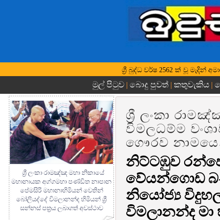
ශ්‍රී බුද්ධ වර්ෂ 2562 ක් වූ මැදින්
මුල් පිටුව
බොදු පුවත්
කතුවැකිය
බ
|
|
|
ශ්‍රී ලංකා රාමඤ්
විමලධම්ම වංශ
ගෞරව නාමයෙන්
නිට්ටඹුව රන්
ශ්‍රී ලංකා රාමඤ්ඤ මහා නිකායේ
වේයන්ගොඩ බණ්
මහානායක අග්ගමහා පණ්ඩිත නාපාන
පේමසිරි මහානාහිමියන් වෙතින්
නියෝජ්‍ය විදුහල
බෝලියද්දේ විමලානන්ද හිමියන් ශ්‍රී
විමලානන්ද මා හ
සන්නස් පත්‍රය ලබාගත් අවස්ථාව