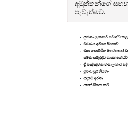
අමුත්තන්ගේ සහභාග
පැවැත්වේ.
පුරාණ ලංකාවේ බෞද්ධ කලා ශි
මරණය අබියස සිනහව
මහා කොට්ඨිත මහරහතන් ව
සම්මා සම්බුද්ධ ශාසනයේ ධර
ශ්‍රී පඤ්ඤාවාස වංසාලංකාර 
පූජාච පූජනියනං
සදහම් අරණ
පහන් සිතක කවි