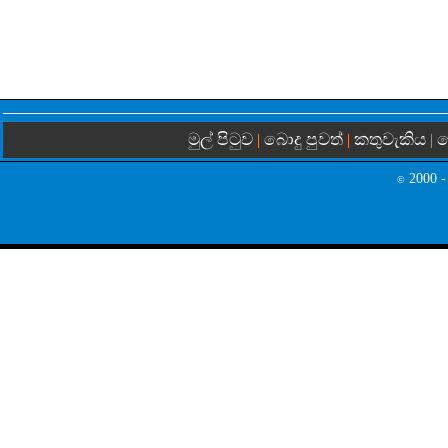
මුල් පිටුව
බොදු පුවත්
කතුවැකිය
බ
|
|
|
2000 -
©