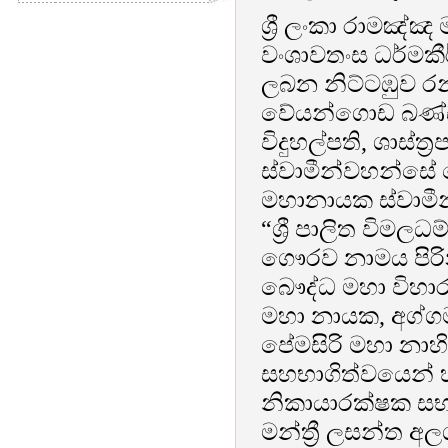
ශ්‍රී ලංකා රාමඤ්ඤ
වංශාවතංස ධර්මක
ලබන නිට්ටඹුව ර
වේයන්ගොඩ බණ්ඩාර
විදුහල්පති, ශාස්ත
ස්වාමීන්වහන්සේ 
මහානායක ස්වාමීන්
“ශ්‍රී පාලිත විම
ගෞරව නාමය පිර
බෞද්ධ මහා විහාරස
මහා නායක, අග්ග
පේමසිරි මහා නාහ
සහභාගිත්වයෙන් හ
නිකායාරක්ෂක සභාව
මන්ත්‍රී ලසන්ත 