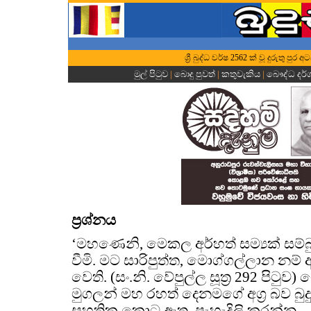
ශ්‍රී බුද්ධ වර්ෂ 2562 ක් වූ දුරුතු ප
මුල් පිටුව
|
බොදු පුවත්
|
කතුවැකිය
|
බෞද්ධ දර
ප්‍රශ්නය
‘මහණෙනි, මෙකල අර්හත් සම්‍යක් සම්
වීමි. මට සාරිපුත්ත, මොග්ගල්ලාන නම් අග
වෙති. (සං.නි. වේපුල්ල සූත්‍ර 292 පිටුව)
මුගලන් මහ රහත් දෙනමගේ අග්‍ර බව බුද
සහතික කොට ඇත. පැහැදිලි කරන්න.