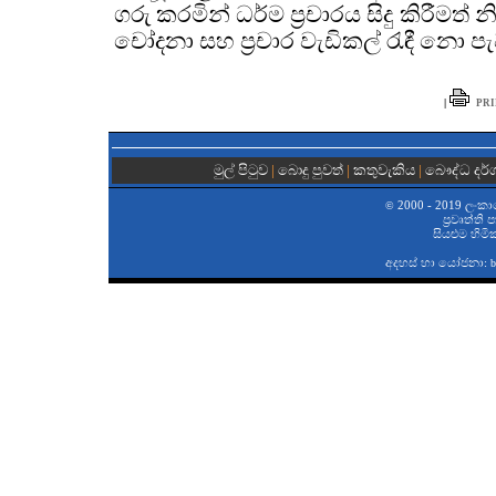
ගරු කරමින් ධර්ම ප්‍රචාරය සිදු කිරීමත
චෝදනා සහ ප්‍රචාර වැඩිකල් රැඳී නො ප
|
PRI
මුල් පිටුව
|
බොදු පුවත්
|
කතුවැකිය
|
බෞද්ධ දර
2000 - 2019 ලංකා
©
ප‍්‍රවෘත්ති
සියළුම හිමි
අදහස් හා යෝජනා:
b