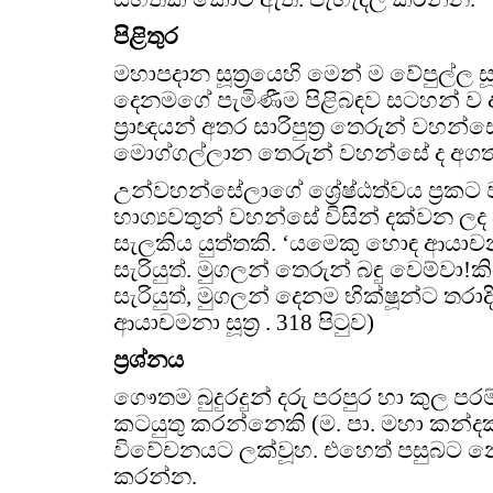
පිළිතුර
මහාපදාන සූත්‍රයෙහි මෙන් ම වේපුල්ල සූ
දෙනමගේ පැමිණීම පිළිබඳව සටහන් ව 
ප්‍රාඥයන් අතර සාරිපුත්‍ර තෙරුන් වහන්
මොග්ගල්ලාන තෙරුන් වහන්සේ ද අගතැ
උන්වහන්සේලාගේ ශ්‍රේෂ්ඨත්වය ප්‍රකට
භාග්‍යවතුන් වහන්සේ විසින් දක්වන ලද
සැලකිය යුත්තකි. ‘යමෙකු හොඳ ආයා
සැරියුත්. මුගලන් තෙරුන් බඳු වෙම්වා!
සැරියුත්, මුගලන් දෙනම භික්ෂූන්ට තරාදි 
ආයාචමනා සූත්‍ර . 318 පිටුව)
ප්‍රශ්නය
ගෞතම බුදුරදුන් දරු පරපුර හා කුල පර
කටයුතු කරන්නෙකි (ම. පා. මහා කන්දක
විවේචනයට ලක්වූහ. එහෙත් පසුබට නො
කරන්න.