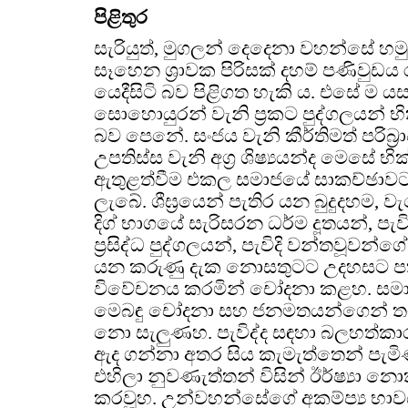
පිළිතුර
සැරියුත්, මුගලන් දෙදෙනා වහන්සේ හ
සෑහෙන ශ්‍රාවක පිරිසක් දහම් පණිවුඩ
යෙදීසිටි බව පිළිගත හැකි ය. එසේ ම යසකු
සොහොයුරන් වැනි ප්‍රකට පුද්ගලයන් භික
බව පෙනේ. සංජය වැනි කීර්තිමත් පරිබ
උපතිස්ස වැනි අග්‍ර ශිෂ්‍යයන්ද මෙසේ භ
ඇතුළත්වීම එකල සමාජයේ සාකච්ඡාවට
ලැබේ. ශීඝ්‍රයෙන් පැතිර යන බුදුදහම,
දිග් භාගයේ සැරිසරන ධර්ම දූතයන්, පැ
ප්‍රසිද්ධ පුද්ගලයන්, පැවිදි වන්තවූවන්
යන කරුණු දැක නොසතුටට උදහසට පත් 
විවේචනය කරමින් චෝදනා කළහ. සම
මෙබඳු චෝදනා සහ ජනමතයන්ගෙන් 
නො සැලුණහ. පැවිද්ද සඳහා බලහත්කා
ඇද ගන්නා අතර සිය කැමැත්තෙන් පැමි
එහිලා නුවණැත්තන් විසින් ඊර්ෂ්‍යා නොක
කරවූහ. උන්වහන්සේගේ අකම්ප්‍ය භාවය