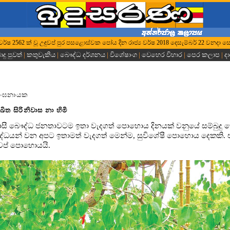
ුද්ධ වර්ෂ 2562 ක් වූ උඳුවප් පුර පසළොස්වක පෝය දින රාජ්‍ය වර්ෂ 2018 දෙසැම්බර් 22 වනදා ස
දු පුවත්
|
කතුවැකිය
|
බෞද්ධ දර්ශනය
|
විශේෂාංග
|
වෙහෙර විහාර
|
පෙර කලාප
|
ද
න සංඝනායක
ිත සිරිනිවාස නා හිමි
 බෞද්ධ ජනතාවටම ඉතා වැදගත් පොහොය දිනයක් වනුයේ සම්බුදු 
බෞද්ධයන් වන අපට ඉතාමත් වැදගත් මෙන්ම, සුවිශේෂී පොහොය දෙකකි. 
ප් පොහොයයි.