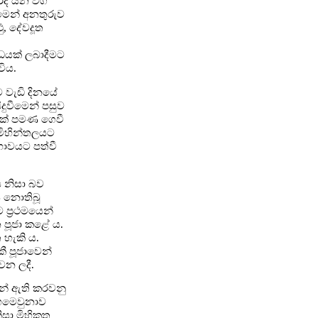
වරේද යන වග
ීමෙන් අනතුරුව
ු, දේවදූත
ෝධයක් ලබාදීමට
විය.
ට වැඩි දිනයේ
දුවීමෙන් පසුව
තක් පමණ ගෙවී
 මිහින්තලයට
භාවයට පත්වී
ය නිසා බව
ාස නොතිබූ
 ප්‍රථමයෙන්
න පූජා කළේ ය.
 හැකි ය.
ී පූජාවෙන්
රවන ලදී.
ින් ඇති කරවනු
මහමෙවුනාව
ිසා මිහිකත