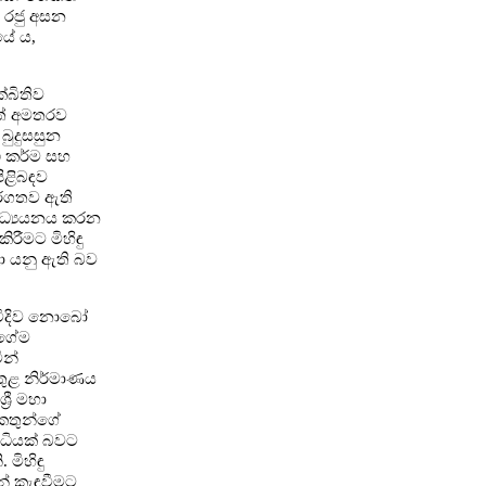
් රජු අසන
යේ ය,
්බිතිව
ටත් අමතරව
බුදුසසුන
ථ කර්ම සහ
ිළිබඳව
තර්ගතව ඇති
ව අධ්‍යයනය කරන
රීමට මිහිඳු
ලා යනු ඇති බව
පැවිදිව නොබෝ
ුගේම
ින්
 තුළ නිර්මාණය
රී මහා
 කතුන්ගේ
ද්ධියක් බවට
මිහිඳු
න් කැඳවීමට