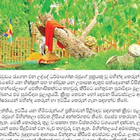
ිවුඩය රැගෙන එන ලද්දේ ධර්මාශෝක රජුගේ පුත්‍රයකු වූ මහින්ද තෙරු
මන සාමණේර යන භික්ෂූන් සහ භණ්ඩුක යන උපාසක ඇතුළු සත්දෙනෙක් විස
වහන්සේලාගේ ඓතිහාසිකත්වය තහවුරු කිරීමට හේතුවන පුරාවිද්‍යා මූලාශ
ලේඛනය එම පුරාවිද්‍යා මූලාශ්‍රයයි. ක්‍රි:පූ: තෙවන හෝ දෙවන සියවස්වලට 
ක්ෂරයෙන් මහින්ද තෙරුන් හා ඉට්ඨිය තෙරුන් ගැන සඳහන්ව තිබේ.
ය, ඉට්ඨිය යන හිමිවරුන්ගේ ප්‍රතිමාවන් පිළිබඳව සඳහනක් ක්‍රි:ව: ප
ජුගේ මිහින්තලා පර්වත ලිපියේ අන්තර්ගතව තිබේ. එසේම හතරවන මිහ
ව ඇත. මෙකී තොරතුරු තුළ වංසකතා ඉතා විස්තරාර්ථ වශයෙන් දක්වන, ල
ත්‍ය සිදුවීමක් වන බැව් තහවුරු වනු ඇත. මිහින්තලයේ අම්බස්තලයේ 
කාවාසීන්ට බුදුදහමේ ආභාසය වින්දනය කිරීමේ අවස්ථාව උදාවිය. ලංකාව