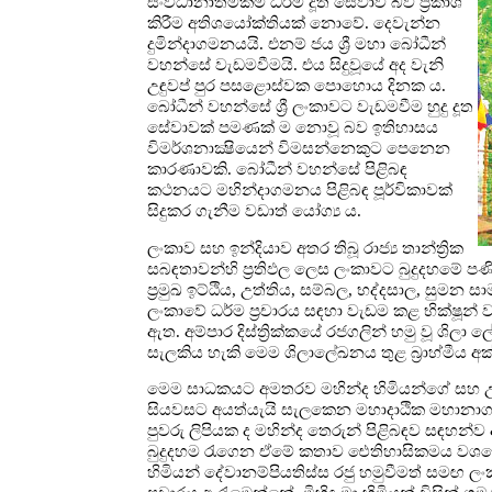
සංවිධානාත්මකම ධර්ම දූත සේවාව බව ප්‍රකාශ
කිරීම අතිශයෝක්තියක් නොවේ. දෙවැන්න
දුමින්දාගමනයයි. එනම් ජය ශ්‍රී මහා බෝධීන්
වහන්සේ වැඩමවීමයි. එය සිදුවූයේ අද වැනි
උඳුවප් පුර පසළොස්වක පොහොය දිනක ය.
බෝධීන් වහන්සේ ශ්‍රී ලංකාවට වැඩමවීම හුදු දූත
සේවාවක් පමණක් ම නොවූ බව ඉතිහාසය
විමර්ශනාක්‍ෂියෙන් විමසන්නෙකුට පෙනෙන
කාරණාවකි. බෝධීන් වහන්සේ පිළිබඳ
කථනයට මහින්දාගමනය පිළිබඳ පූර්විකාවක්
සිදුකර ගැනීම වඩාත් යෝග්‍ය ය.
ලංකාව සහ ඉන්දියාව අතර තිබූ රාජ්‍ය තාන්ත්‍රික
සබඳතාවන්හි ප්‍රතිඵල ලෙස ලංකාවට බුදුදහමේ පණ
ප්‍රමුඛ ඉට්ඨිය, උත්තිය, සම්බල, භද්දසාල, සු
ලංකාවේ ධර්ම ප්‍රචාරය සඳහා වැඩම කළ භික්ෂූන් 
ඇත. අම්පාර දිස්ත්‍රික්කයේ රජගලින් හමු වූ ශිලා 
සැලකිය හැකි මෙම ශිලාලේඛනය තුළ බ්‍රාහ්මීය අ
මෙම සාධකයට අමතරව මහින්ද හිමියන්ගේ සහ උත්ති
සියවසට අයත්යැයි සැලකෙන මහාදාඨික මහානාග ර
පුවරු ලිපියක ද මහින්ද තෙරුන් පිළිබඳව සඳහන්
බුදුදහම රැගෙන ඒමේ කතාව ඓතිහාසිකමය වශයෙන් ස
හිමියන් දේවානම්පියතිස්ස රජු හමුවීමත් සමඟ ලං