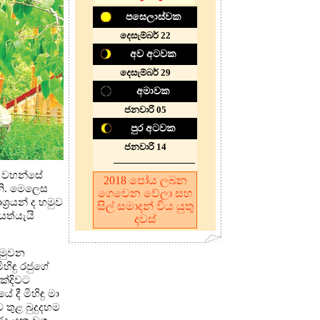
පසෙලාස්වක
දෙසැම්බර් 22
අව අටවක
දෙසැම්බර් 29
අමාවක
ජනවාරි 05
පුර අටවක
ජනවාරි 14
න් වහන්සේ
2018
පෝය ලබන
ිනි. මෙලෙස
ගෙවෙන වේලා සහ
්‍රයන් ද හමුව
සිල් සමාදන් විය යුතු
අයත්යැයි
දවස්
ළමුවන
ිඳු රජුගේ
ක්දිවට
දී මිහිඳු මා
 තුළ බුදුදහම