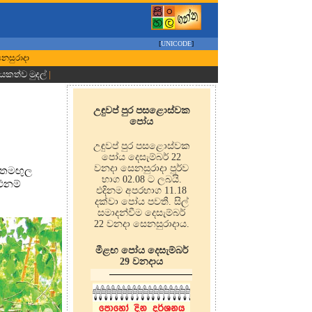
[
UNICODE
]
ෙනසුරාදා
ායකත්ව මුදල්
|
උඳුවප් පුර පසළොස්වක
පෝය
උඳුවප් පුර පසළොස්වක
පෝය දෙසැම්බර් 22
වනදා සෙනසුරාදා පූර්ව
තෙමඟුල
භාග 02.08 ට ලබයි.
එනම්
එදිනම අපරභාග 11.18
දක්වා පෝය පවතී. සිල්
සමාදන්වීම දෙසැම්බර්
22 වනදා සෙනසුරාදාය.
මීළඟ පෝය දෙසැම්බර්
29 වනදාය