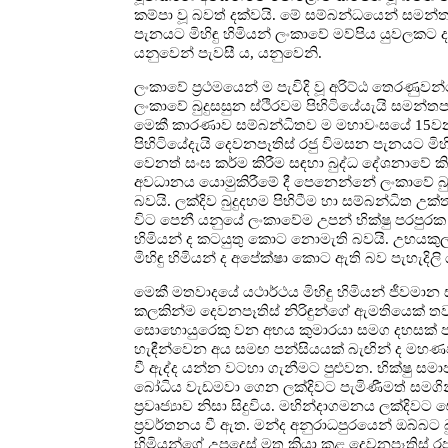
කම්පා වූ බවත් දක්වයි. මේ සම්බන්ධයෙන් සමන්ත
පැනයට මිහිඳු හිමියන් ලංකාවේ මව්පිය යුවලකට
යනුවෙන් පැවසී ය, යනුවෙනි.
ලංකාවේ ප්‍රථමයෙන් ම පැවිදි වූ අරිට්ඨ තෙරණුව
ලංකාවේ බුදුසසුන ස්ථිරවම පිහිටියේයැයි සමන
මෙකී කාරණාව සම්බන්ධිතව ම මහාවංසයේ 15වන 
පිහිටියේදැයි දෙවනපෑතිස් රජු විමසන පැනයට මි
වෙනත් සංඝ කර්ම කිරීම සඳහා බුද්ධ දේශනාවේ කි
අවධානය යොමුකිරීමේ දී පෙනෙන්නේ ලංකාවේ බුද්ධ
බවයි. ලක්දිව බුදුදහම පිහිටීම හා සම්බන්ධිත උක්
විට පෙනී යනුයේ ලංකාවේම උපන් භික්ෂු පරපුරක ඇර
හිමියන් ද කටයුතු කොට නොමැති බවයි. උභයකුල පා
මිහිඳු හිමියන් ද අපේක්ෂා කොට ඇති බව පැහැදිලි 
මෙකී මතවාදයේ යථාර්ථය මිහිඳු හිමියන් ජීවමාන
කලකින්ම දෙවනපෑතිස් නිරිඳුන්ගේ ඇමතියෙක් තව
සොහොයුරෙකු වන අභය කුමාරයා සමග දහසක් පමණ 
හැඳීන්වෙන අය සමඟ පන්සියයක් බැඟින් ද මහණවීම
වී ඇද්ද යන්න වටහා ගැනීමට පුළුවන. භික්ෂු සමා
බෝධිය වැඩමවා ගෙන ලක්දිවට පැමිණීමත් සමගින්
ප්‍රවෘජ්‍යාව නිසා සිදුවිය. මහින්දාගමනය ලක්දි
ප්‍රවර්තනය වී ඇත. මන්ද අනුරාධපුරයෙන් ඔබ්බට 
හිමියන්ගේ උපදෙස් මත ක්‍රියා කළ දෙවනපෑතිස් 