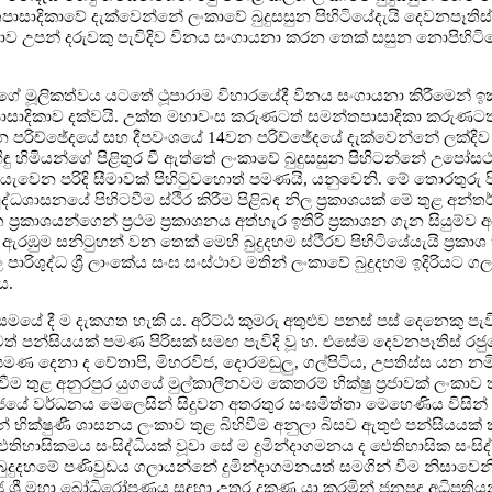
පාසාදිකාවේ දැක්වෙන්නේ ලංකාවේ බුදුසසුන පිහිටියේදැයි දෙවනපෑතිස
 දාව උපන් දරුවකු පැවිදිව විනය සංගායනා කරන තෙක් සසුන නොපිහිටි
න්ගේ මූලිකත්වය යටතේ ථූපාරාම විහාරයේදී විනය සංගායනා කිරීමෙන් ඉක
්තපාසාදිකාව දක්වයි. උක්ත මහාවංස කරුණටත් සමන්තපාසාදිකා කරුණ
පරිච්ඡේදයේ සහ දීපවංශයේ 14වන පරිච්ඡේදයේ දැක්වෙන්නේ ලක්දිව 
හිඳු හිමියන්ගේ පිළිතුර වී ඇත්තේ ලංකාවේ බුදුසසුන පිහිටන්නේ උපෝස
යැවෙන පරිදි සීමාවක් පිහිටුවහොත් පමණයි, යනුවෙනි. මේ තොරතුරු ප
ශාසනයේ පිහිටවීම ස්ථිර කිරීම පිළිබඳ නිල ප්‍රකාශයක් මේ තුළ අන්
ත ප්‍රකාශයන්ගෙන් ප්‍රථම ප්‍රකාශනය අත්හැර ඉතිරි ප්‍රකාශන ගැන සියුම්
ඹුම සනිටුහන් වන තෙක් මෙහි බුදුදහම ස්ථිරව පිහිටියේයැයි ප්‍රකාශ කි
රිශුද්ධ ශ්‍රී ලාංකේය සංඝ සංස්ථාව මතින් ලංකාවේ බුදුදහම ඉදිරියට ග
ය.
 සමයේ දී ම දැකගත හැකි ය. අරිට්ඨ කුමරු අතුළුව පනස් පස් දෙනෙකු 
ත් පන්සියයක් පමණ පිරිසක් සමඟ පැවිදි වූ හ. එසේම දෙවනපෑතිස් රජ
දෙනා ද චේතාපි, මිහරවිජ, දොරමඬුලු, ගල්පිටිය, උපතිස්ස යන නම
 තුළ අනුරපුර යුගයේ මුල්කාලීනවම කෙතරම් භික්ෂු ප්‍රජාවක් ලංකාව
ජයේ වර්ධනය මෙලෙසින් සිදුවන අතරතුර සංඝමිත්තා මෙහෙණිය විසින් ශ්‍
 භික්ෂුණී ශාසනය ලංකාව තුළ බිහිවීම අනුලා බිසව ඇතුළු පන්සියයක්
වට ඓතිහාසිකමය සංසිද්ධියක් වූවා සේ ම දුමින්දාගමනය ද ඓතිහාසික සංසි
බුදුදහමේ පණිවුඩය ගලායන්නේ දුමින්දාගමනයත් සමගින් වීම නිසාවෙනි. 
රජු ශ්‍රී මහා බෝධිරෝපණය සඳහා උතුර දකුණ යා කරමින් ජනපද අධිපතිය