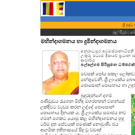
ශ්‍රී බ
මුල් පිටුව
|
බො
මහින්දාගමනය හා දුමින්දාගමනය
අනුරාධපුර අටමස්ථානාධිපති
උතුරු මධ්‍යම දිසාවේ ප්‍රධා
ආචාර්ය
පල්ලේගම සිරිසුමන ධම්මරක්ඛ
වෙසක් පෝය සකල ලෝකවාසී
හේතුවෙනි. ශ්‍රී ලාංකේය 
පොසොන් පොහොය හා උඳුව
බුදුරදුන්ගේ දහම්
පණිවුඩය රැගෙන මිහිඳු මහරහතන් වහන්සේ
ලක්දිවට වැඩම කරන ලද්දේ පොසොන්
පොහොය දිනයක ය. ශ්‍රී ලාංකේය සමාජය නව
ගමන් මගකට යොමු කළ මහින්දාගමනය හුදු
ධර්ම දූත සේවයක් පමණක් නොවුණි. එය
ආගමික ඉතිහාසයේ සිදු වූ වඩාත්