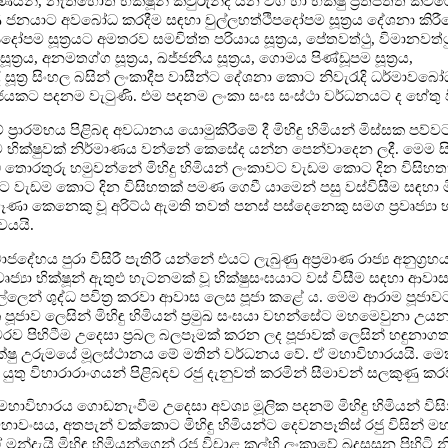
ශ්‍රමණයන්, නැතහොත් භික්ෂූන් කවුරුන්ද යන වග හා භික්ෂු ප්‍රතිපත්ති ක
ණ ජනයාට අවබෝධ කරදීම සඳහා චුල්ලහත්‍ථිපදෝපම සූත්‍රය දේශනා කිර
ෝපම සූත්‍රයට අමතරව සමචිත්ත පරියාය සූත්‍රය, පේතවත්‍ථු, විමානවත්‍ථ
්‍රය, අනමතග්ග සූත්‍රය, ඛජ්ජනීය සූත්‍රය, ගොමය පිණ්ඩූපම සූත්‍රය,
ී සූත්‍ර සිංහල බසින් ලංකාදීප වාසීන්ට දේශනා කොට නිවැරැදි ධර්මාවබ
මාජයකට පදනම වැටුණි. එම පදනම ලංකා සංඝ සංස්ථා වර්ධනයට ද හේතු 
්‍රාරම්භය පිළිබඳ අවධානය යොමුකිරීමේ දී මිහිඳු හිමියන් මිස්සක පව්ව
්ට භික්ෂුවක් නිර්මාණය වන්නේ කෙසේද යන්න පෙන්වාදෙන ලදී. මෙම සි
 තොරතුරු හමුවන්නේ මිහිදු හිමියන් ලංකාවට වැඩම කොට දින විසිහ
ාවට වැඩම කොට දින විසිහතක් පමණ ගෙවී යාමෙන් පසු වස්විසීම සඳහා
ා කෙනෙකු වූ අරිට්ඨ ඇමති තවත් පනස් පස්දෙනෙකු සමග ප්‍රවෘජ්‍යා 
භවයයි.
දේහය පුරා විසිරී පැතිරී යන්නේ එයට ලැබුණු අප්‍රමාණ රාජ්‍ය අනුග්‍රහ
වෘජ්‍යා භික්ෂූන් ඇතුළු හැටනමක් වූ භික්ෂුසංඝයාට වස් විසීම සඳහා ආව
ගල්ලෙන් ශුද්ධ පවිත්‍ර කරවා ආවාස ලෙස පූජා කළේ ය. මෙම ආරාම පූජාවට
ක පූජාව ලෙසින් මිහිඳු හිමියන් ප්‍රමුඛ සංඝයා වහන්සේට මහමෙවුනා උය
රව පිහිටීම උදෙසා ප්‍රබල බලපෑමක් කරන ලද පූජාවක් ලෙසින් හඳුනාගත
ක්ෂු උරුමයේ මූලස්ථානය මේ මතින් වර්ධනය වේ. ඒ මහාවිහාරයයි. මෙක
ිය යුතු විහාරාරාංගයන් පිළිබඳව රජු දැනුවත් කරමින් සීමාවන් සලකුණු ක
විහාරය ගොඩනැංවීම උදෙසා අවශ්‍ය මූලික පදනම් මිහිඳු හිමියන් විස
හාවංසය, අතපැන් වක්කොට මිහිඳු හිමියන්ට දෙවනපෑතිස් රජු විසින් 
ැයි මිහිඳු හිමියන්ගෙන් රජු විචාළ කල්හි ලංකාවේ බුදුසසුන පිහිටි න