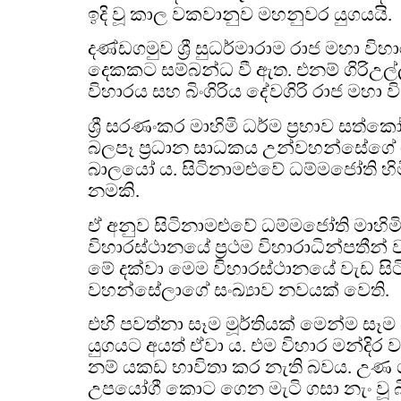
ඉදි වූ කාල වකවානුව මහනුවර යුගයයි.
දණ්ඩගමුව ශ්‍රී සුධර්මාරාම රාජ මහා වි
දෙකකට සම්බන්ධ වී ඇත. එනම් ගිරිඋල
විහාරය සහ බිංගිරිය දේවගිරි රාජ මහා ව
ශ්‍රී සරණංකර මාහිමි ධර්ම ප්‍රභාව සත්
බලපෑ ප්‍රධාන සාධකය උන්වහන්සේගේ ග
බාලයෝ ය. සිටිනාමළුවේ ධම්මජෝති හිමි එ
නමකි.
ඒ අනුව සිටිනාමළුවේ ධම්මජෝති මාහිම
විහාරස්ථානයේ ප්‍රථම විහාරාධින්පතීන්
මේ දක්වා මෙම විහාරස්ථානයේ වැඩ සිටි
වහන්සේලාගේ සංඛ්‍යාව නවයක් වෙති.
එහි පවත්නා සෑම මූර්තියක් මෙන්ම සෑම 
යුගයට අයත් ඒවා ය. එම විහාර මන්දිර
නම් යකඩ භාවිතා කර නැති බවය. උණ ගස් 
උපයෝගී කොට ගෙන මැටි ගසා නැං වූ බි