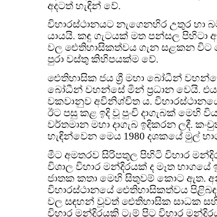
අදටත් හැඳින් වේ.
විහාරස්ථානයට නැගෙනහිර උතුර හා බටහ
යායයි. කඳු ගැටයක් මත පන්සල පිහිටා
වල ඓතිහාසිකත්වය ගැන සළකන විට ම
පුරා වස්තු කිහිපයක්ම වේ.
ඓතිහාසික ජය ශ්‍රී මහා බෝධීන් වහන
බෝධීන් වහන්සේ මින් ප්‍රධාන වෙයි. 
වකවානුව අවිනිශ්චිත ය. විහාරස්ථා
ඊට පසු කළ ඉදි වූ පුංචි දාගැබක් මෙහි 
වර්තමාන මහා දාගැබ ඉදිකරන ලදී. කංච
හැඳින්වෙන මෙය 1980 දශකයේ මුල් භාගය
මීට අමතරව සිරිපතුල පිහිටි විහාර මන්ද
විශාල විහාර මන්දිරයක් ද මෑත භාගයේ ඉ
ජාතක කතා මෙහි සිතුවම් කොට ඇත. අන
විහාරස්ථානයේ ඓතිහාසිකත්වය පිළිබඳ
වල සඳහන් වූවත් ඓතිහාසික සාධක ස
විහාර මන්දිරයකි ටැම් පිට විහාර මන්දි