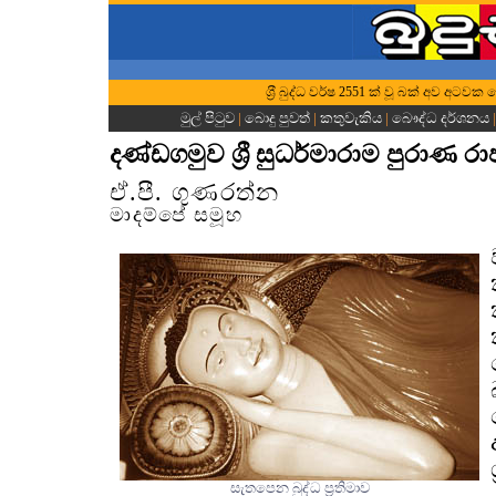
ශ‍්‍රී බුද්ධ වර්ෂ 2551 ක් වූ බක් අව අටවක 
මුල් පිටුව
|
බොදු පුවත්
|
කතුවැකිය
|
බෞද්ධ දර්ශනය
දණ්ඩගමුව ශ්‍රී සුධර්මාරාම පුරාණ 
ඒ.පී. ගුණරත්න
මාදම්පේ සමූහ
සැතපෙන බුද්ධ ප්‍රතිමාව