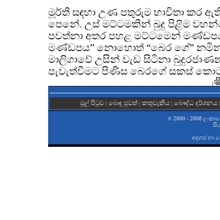
මූර්ති සඳහා උණ පතුරුම භාවිතා කර ඇති
පෙනේ. උස් මට්ටමකින් බුදු පිළිම වහන්සේ
පවත්නා අතර පහළ මට්ටමෙන් මණ්ඩපය
මණ්ඩපය” නොහොත් “බෙර ගේ” නමින් හ
මාලිගාවේ උසින් වැඩ සිටිනා බුදුරජාණ
පැවැත්වීමට පිණිස බෙරගේ සකස් කො
|
මුල් පිටුව
|
බොදු පුවත්
|
කතුවැකිය
|
බෞද්ධ දර්ශනය
2000 - 2008 ලංකාවේ 
©
සි
අදහස් හා 