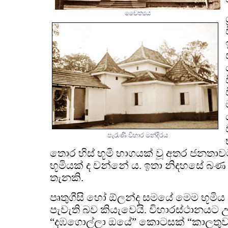
චෛත්‍යය
පැරැණි විහාර මන්දිරය
තොර හිස් භූමි භාගයක් වූ අතර ජනතාව
භූමියක් ද වන්නේ ය. ඉතා නිදහසේ බ
තැනකි.
පෘතුගීසි හෝ ඕලන්ද සමයේ මෙම භූමි
පැවැති බව කියැවෙයි. විහාරස්ථානයට උ
“දඹගොල්ලා ඔයේ” කොටසක් “කාලතුව