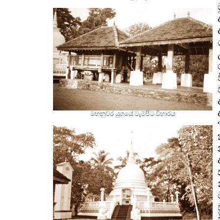
මහනුවර යුගයේ ටැම්පිට විහාරය