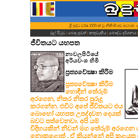
ශ්‍රී බුද්ධ වර්ෂ 2555 ක් වූ නිකිණි අව අටවක
මුල් පිටුව
|
බොදු පුවත්
|
කතුවැකිය
|
බෞද්ධ දර්ශනය
ජීවිතයට යහපත
නාවලපිටියේ
අරියවංශ හිමි
ප්‍රත්‍යවේක්‍ෂා කිරීම
ප්‍රත්‍යවේක්‍ෂා කිරීම
හොඳීන් තේරුම්
අරගෙන, නිතර නිතර පුරුදු
කරගන්න. එවිට අපේ ජීවිතයට එය
බොහෝ යහපත උපද්දවන දෙයක්
බවට පත්වෙනවා. අපි යම්
විදිහයකින් නිවන් මග තේරුම් අරගෙන හොඳි
නොකළොත් , ඒ කියන්නේ අපි කළයුතු 