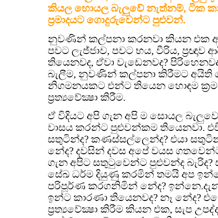
කියල හොයල බැලුවේ නැත්නම්, ටික කා
ප්‍රමාදයට ගොදුරුවෙන්ට පුළුවන්.
නුවණින් කල්පනා කරනවා කියන එක අ
පවට ලැජ්ජාව, පවට භය, වීරිය, ප්‍රඥාව ආ
තියෙනවද, ඒවා වැඩෙනවද? පිරිහෙනවද
බැලීම, නුවණින් කල්පනා කිරීමට අයිති 
නිගමනයකට එන්ට තියෙන හොඳම ක්‍රම
ප්‍රත්‍යවේක්‍ෂා කිරීම.
ඒ විදියට අපි ගැන අපි ම සොයල බැලුවොත්, 
වාසය කරන්ට පුළුවන්කම තියෙනවා. එවි
සතුටින්ද? කණස්සල්ලෙන්ද? එයා සතුටි
නේද? දවසින් දවස අපේ වයස ගතවෙන්
ගැන අපිට සතුටුවෙන්ට පුළුවන්ද බැරිද? 
සේඛ ධර්ම දියුණු කරමින් තමයි අප ඉන
පරිපූර්ණ කරගනිමින් නේද? ඉන්නෙ.ද
ඉන්ට කාරණා තියෙනවද? නෑ නේද? එ
ප්‍රත්‍යවේක්‍ෂා කිරීම කියන එක, සැප උ