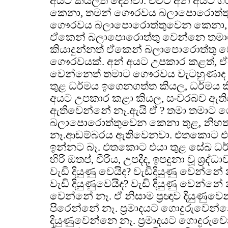
අයට කියලත් දෙනවා. එවිට අන් අයට ග
කෙනා, තමන් ගෞරවය බලාපොරොත්තු
ගෞරවය බලාපොරොත්තුවෙන කෙනා, ධ
ඒකෙන් බලාපොරොත්තු වෙන්නෙ තමා
කියාදුන්නත් ඒකෙන් බලාපොරොත්තු 
ගෞරවයක්. අන් අයට උපකාර කළත්, 
වෙන්නෙත් තමාට ගෞරවය වැටහුණාද 
තුළ ධර්මය ඉගෙනගත්ත කියල, ධර්මය කි
අයට උපකාර කළා කියල, සංවරබව ඇති
ඇතිවෙන්නේ නෑ.ඇයි ඒ ? තමා තමාට
බලාපොරොත්තුවෙන කෙනා තුළ, නිහ
නෑ.ආඩම්බරය ඇතිවෙනවා. එතකොට එයා
ඉන්නට බෑ. එතකොට එයා තුළ සේඛ ධර්ම ඇ
හිරි ඔතප්, වීරිය, උපදීද, ඉපදුනා වූ ශ්‍රද්ධ
වැඩි දියුණු වෙයිද? වැඩිදියුණු වෙන්නේ
වැඩි දියුණුවෙයිද? වැඩි දියුණු වෙන්නේ 
වෙන්නේ නෑ. ඒ නිසාම ප්‍රඥාව දියුණුව
පිරෙන්නේ නෑ. ප්‍රමාදයට ගොදුරුවෙන්නේ 
දියුණුවෙන්නෙ නෑ. ප්‍රමාදයට ගොදුරුව