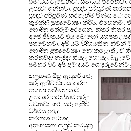
සමාධිය වැඩෙනවා. සමාධිය පිරෙනවා. සම
උපදවා ගන්නවා. ප්‍රඥාව පරිපූර්ණ කරග
ප්‍රඥාව පරිපූර්ණ කරගැනීම පිණිස 
කුමක්ද? ප්‍රත්‍යවේක්‍ෂා කිරීම, එහෙනම් , ඒ ප
හොඳීන් තේරුම් අරගෙන, නිතර නිතර පු
අපේ ජීවිතයට එය බොහෝ යහපත උපද්
පත්වෙනවා. අපි යම් විදිහයකින් නිවන
හොඳින් ප්‍රත්‍යවේක්‍ෂා නොකළොත් , ඒ 
කරනවද? නැද්ද? කියල හොයල බැලුවේ 
සමහර විට අපි ප්‍රමාදයට ගොදුරුවෙන්ට ප
කල්‍යාණ මිත්‍ර ඇසුරේ ගරු
සරු ඇතිව වාසය කරන
කෙනා එකිනෙකාට
උපකාර කරන්නට පුරුදු
වෙනවා. ගරු සරු ඇතිව
ධර්මය පුරුදු
කරනවා.අවවාද
අනුශාසනා අනුව කටයුතු