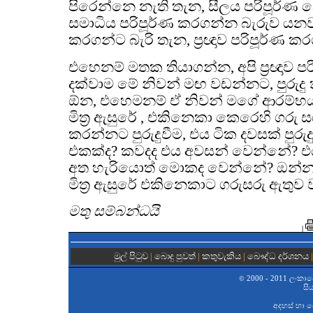
පිරෙන්නෙ නැති තැන, සීලය පරිපූර්
සමාධිය පරිපූර්ණ කරගන්න බැරුව යනවා
කරගන්ට බැරි තැන, ප්‍රඥාව පරිපූර්ණ 
එහෙනම් මතක තියාගන්න, අපි ප්‍රඥාව ප
දක්වාම මේ නිවන් මඟ වඩන්නට, පුරුදු
ඕන, එහෙමනම් ඒ නිවන් මගේ ආරම්භ
මිත්‍ර ඇසුරේ , එකිනෙකා කෙරෙහි ගරු 
කරන්නට පුරුදුවීම, එය ටික දවසක් පුර
එකක්ද? කවදද එය අවසන් වෙන්නේ? එය
අත හැරියොත් මොකද වෙන්නේ? ඔන්න 
මිත්‍ර ඇසුරේ එකිනෙකාට ගරුසරු ඇතුව
මතු සම්බන්ධයි
|
මුල් පිටුව
|
බොදු පුවත්
|
කතුවැකිය
|
බෞද්ධ දර්ශනය
2000 - 2011 ලංකාවේ 
©
සි
අදහස් හා 