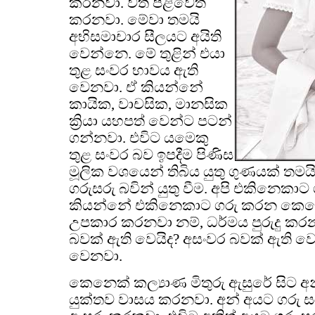
කරනවා. වත් පිළිවෙත්
කරනවා. මේවා තමයි
අභිසමාචාර සීලයට අයිති
වෙන්නෙ. මේ තුළින් එයා
තුළ සංවර භාවය ඇති
වෙනවා. ඒ කියන්නේ
කායික, වාචසික, මානසික
ක්‍රියා යහපත් වෙන්ට පටන්
ගන්නවා. එවිට යමෙකු
තුළ සංවර බව ඉපදීම පිණිස
මූලික වශයෙන් තිබිය යුතු ගුණයක් ත
ගරුසරු බවින් යුතු වීම. අපි එකිනෙකාට
කියන්නේ එකිනෙකාට ගරු කරන කෙනෙක
උපකාර කරනවා නම්, ධර්මය පුරුදු කරන
බවක් ඇති වෙයිද? අසංවර බවක් ඇති වෙ
වෙනවා.
කෙනෙක් කල්‍යාණ මිතුරු ඇසුරේ සිට අ
යුක්තව වාසය කරනවා. අන් අයට ගරු ස