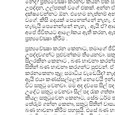
නේද? ප්‍රත්‍යවේක්‍ෂා කරනව කියන එක ස
උපද්දන, උල්පතක් වගේ එකක්. අන්න ඒ
දක්ෂවෙන්නට ඕන. එහෙම නැත්නම් අ
වගේ. කිසි දෙයක් පෙනෙන්නේ නැහැ. 
හැබැයි පෙනෙන්නේ නැහැ . ඇයි ඒ? 
අපේ ජීවිතයට ආලෝකය ඇති කරන, ඇති
ප්‍රත්‍යවේක්‍ෂා කිරීම .
ප්‍රත්‍යවේක්‍ෂා කරන කෙනාට, තමාගේ ජී
උපද්දවගන්ට පුළුවන්කම තියෙනවා. සතුටින්
සිලරකින කෙනාට , බණ භාවනා කරන්න අම
සිතින් බණ භාවනා කරගන්ට පුළුවන්. ඒ
කරනකෙනා තුළ සමාධිය වැඩෙයිද? නැද
ඇයි එයා කණස්සල්ලෙන් නෙවෙයි ඉන්
විට සතුටු වෙනවා. මම අද දවසෙ සිල් පද
උදේට සතුටු වෙනවා සිල් පද රැක ගත්තා 
කියල සතුටුවෙන කෙනාට, සේඛ ධර්ම ත
තේරුම් ගන්න කෙනා, සතුටු සිතින් වාස
බණ භාවනා කිරීම පහසුයි. එසේ බණ 