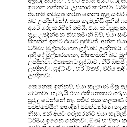
ඇසුරු කරනවා. එවිට අනිත් අයට ගරු සරු
ඉගෙන ගන්නවා. උපකාර කරනවා. ධර්ම
එහෙම කටයුතු කරන කෙනා තුළ සංවර බ
බව උපදින්නේ?. එයා කැමැතියි අනිත් අ
අයට ගරු කරමින් තමයි, එයා කටයුතු
තුළ උපදින්නෙ නිහතමානි බව, එයා සං
සිතකින් ඉන්ට එයාට පුළුවන්. අන්න එය
ධර්මය මුල්කරගෙන ශ්‍රද්ධාව උපදිනවා.
ආදි දේ මුල්කරගෙන, නිහතමානි බව මුල
උපදිනවා. එතකොට ශ්‍රද්ධාව , හිරි ඔතප්
උපදිනවා. ශ්‍රද්ධාව , හිරි ඔතප් , වීර්ය ආද
උපදිනවා.
කෙනෙක් ඉන්නව, එයා කල්‍යාණ මිත්‍ර ඇස
වෙනවා. හැබැයි එයා එකිනෙකාට ගරුස
පුරුදු වෙන්නේ නෑ. එවිට එයා කල්‍යාණ 
පවත්වෙයිද? හොඳින් පවත්වන්නෙ නෑ.ඇය
නිසා. අන් අයට ගරුකරන්ට එයා කැමැති
ධර්මය ඉගෙන ගන්නවා. බණ භාවනා කර