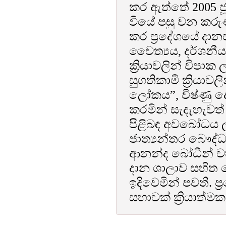
කර ඇත්තේ 2005 ජූල
වියේ පසු වන කර
කර ප්‍රදේශයේ දා
චෛත්‍යය, දර්ශනීය 
ක්‍රියාවලින් විපා
සුගතිකාමී ක්‍රියා
ලෝකය”, විෂ්ණු දේ
කරමින් සැදැහැවත
පිළිබඳ අවබෝධය 
ජාත්‍යන්තර බෞද්ධ 
ආනන්ද බෝධීන් 
දාන ශාලාව සහිත
ඉදිවෙමින් පවතී. ප
සභාවක් ක්‍රියාත්ම