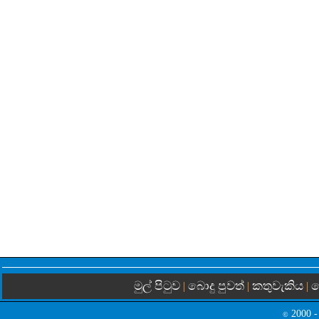
මුල් පිටුව
බොදු පුවත්
කතුවැකිය
බ
|
|
|
2000 -
©