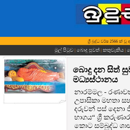
ශ්‍රී බුද්ධ වර්ෂ 2566 ක
මුල් පිටුව
බොදු පුවත්
කතුවැකිය
බ
|
|
|
බොදු දන සිත් 
මධ්‍යස්ථානය
නාරම්මල - රණාවත්
උපාසිකා මහතා සහ එ
දරුවන් පස් දෙනා 
භාගය“ ශ්‍රී කරුණ
කොට සම්බුද්ධ ශාස