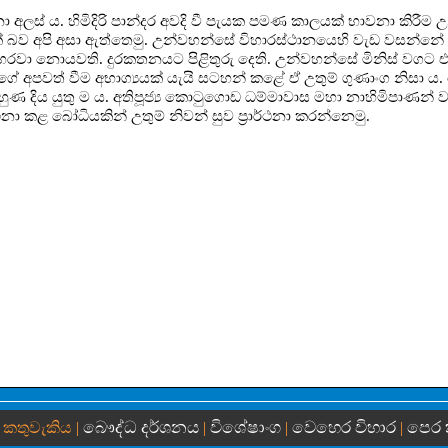
අලස් ය. හිමිදිරි පාන්දර අවදි වී පැයක පමණ කාලයක් භාවනා කිරී
ක් බව අපි අසා ඇත්තෙමු. උන්වහන්සේ විහාරස්ථානයෙහි වැඩ වසන්නේ
 හරවා නොයවති. දුරකතනයට පිළිතුරු දෙති. උන්වහන්සේ මිනිස් වගට එ
ේ අපවත් වීම අභාග්‍යයක් යැයි සටහන් කළේ ඒ උතුම් ගුණාංග නිසා 
ුණ දිය යුතු ම ය. අතිපූජ්‍ය කොටුගොඩ ධම්මාවාස මහා නාහිමිපාණන්
ථනා කළ බෝධියකින් උතුම් නිවන් සුව ප්‍රාර්ථනා කරන්නෙමු.
බෞද්ධ දර්ශනය
විශේෂාංග
වෙහෙර විහාර
පෙර
 කතුවැකිය |
|
|
|