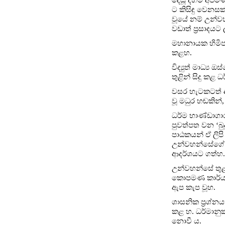
ට කිසිඳු වෙනස
වූයේ නම් උන්
වඩාත් ප්‍රසාදයට
මහානායක හිමි
කළහ.
විද්‍යුත් මාධ්
තුළින් සිදු කළ 
වසර හැටකටත් අ
වූ මධුර හඬකින්
ධර්ම භාණ්ඩාගා
පුවත්පත වන ‘බු
පාඨකයන් ඒ ලිප
උන්වහන්සේගේ 
ආදර්ශයට ගත්හ.
උන්වහන්සේ තුළ
කොපමණ කාර්යබහ
ඇප කැප වූහ.
ශාසනික ප්‍රශ්න
කළ හ. ධර්මානුක
නොවී ය.