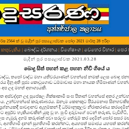
ද්ධ වර්ෂ 2564 ක් වූ මැදින් පුර පසළොස්වක පෝදා 2021 මාර්තු 28 ඉරිදා
බෞද්ධ දර්ශනය
විශේෂාංග
වෙහෙර විහාර
පෙර
 කතුවැකිය |
|
|
|
මැදින් පුර පසළොස්වක 2021.03.28
බොදු සිත් පහන් කළ පහන නිවී ගියේ ය
ණ වෘද්ධ, තපෝ වෘද්ධ මහා යතිවරයාණන් වහන්සේ නමක් ලෙස බොදු ජ
රය දිනූ අති පූජ්‍ය කොටුගොඩ ධම්මාවාස මහා නායක හිමිපාණන් වහන
අප ලද මහත් අභාග්‍යයකි.
කෙත අස්වද්දන ලද සුපේෂල ශික්ෂාකාමී සංඝ පිතෘන් වහන්සේ අතර උන්වහ
 විය. උන්වහන්සේ කරුණාබරය. ඕනෑම කෙනකුට පි‍්‍රයමනාප සිනහවකින් ස
 ප්‍රශ්නයකදී සාවදානව ඇහුම්කන් දී ධර්මානුකූලව නිරාකරණය කරදෙම
මට අපූර්ව හැකියාවකින් යුතු වූ හ. පුංචි දරුවාගේ පටන් තරුණ, වැඩිහි
 ගැඹුරු දහම් කරුණක් පවා සරලව තේරුම් කර දෙමින් ඝෝර සසර 
, අගතිගාමී දනන් සුගතිගාමී කරන්නට, අයහපත් සමාජය යහපත් කර
ණ ය. ධර්මදේශකයාණන් වහන්සේ නමක් ලෙස දිළිඳු පැල්පත ද, මහා මන