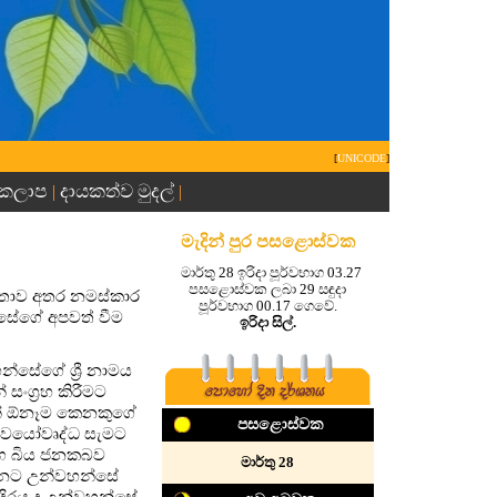
[
UNICODE
]
 කලාප
දායකත්ව මුදල්
|
|
මැදින් පුර පසළොස්වක
මාර්තු 28 ඉරිදා පූර්වභාග 03.27
පසළොස්වක ලබා 29 සඳුදා
නතාව අතර නමස්කාර
පූර්වභාග 00.17 ගෙවේ.
්සේගේ අපවත් වීම
ඉරිදා සිල්.
න්සේගේ ශ්‍රී නාමය
ංග්‍රහ කිරීමට
ින් ඕනෑම කෙනකුගේ
පසළොස්වක
ටි, වයෝවෘද්ධ සැමට
මඟ බිය ජනකබව
මාර්තු 28
න්නට උන්වහන්සේ
්දිරය ද උන්වහන්සේ