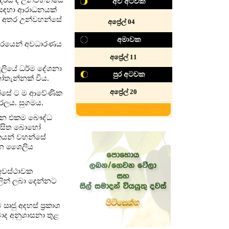
අව අටවක
 සඳහා ආරාධනයක්
ව අතර උන්වහන්සේ
අප්‍රේල් 04
අමාවක
්තරයෙන් අවධාරණය
අප්‍රේල් 11
දුලියේ ධර්ම දේශනා
පුර අටවක
තෝතැන්නක් විය.
අප්‍රේල් 20
හන්සේ ට ම ආවේණික
සරලය. සුගමය.
්වන එකම බෞද්ධ
ිපාසිත බොහෝ
ශකයන් වහන්සේ
ඛන ශෛලිය
 අවස්ථාවක
ලින් ලබා දෙන්නට
ඍජු අදහස් ප්‍රකාශ
වාද අනුශාසනා තුළ