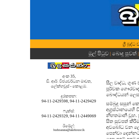
ශ්‍රී බු
මුල් පිටුව
බොදු පුවත්
|
|
අංක 35,
ඩී. ආර්. විජයවර්ධන මාවත,
සීල වෘද්ධ, ගු
ලේක්හවුස් - කොළඹ.
පූර්වක ගෞරවාද
බෞද්ධයන් ලෙස 
දුරකතන‍‍:
94-11-2429598, 94-11-2429429
සම්බුදු සසුන් 
අග්‍රස්ථානයෙහි
ෆැක්ස්:
නිහතමානී වූහ.
94-11-2429329, 94-11-2449069
සිත සුවපත් කිරී
ඊමේල්:
අවබෝධ වන ලෙස
budusarana@lakehouse.lk
පෙන්වා දෙන්නට
දෙසූ දහම් අපම