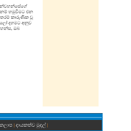
ම උන්වහන්සේගේ
 නම් හමුවීමට එන
තරම් කාරුණික වූ
ය. ලෝ දහමට අනුව
 වහන්ස, ඔබ
 කලාප
දායකත්ව මුදල්
|
|