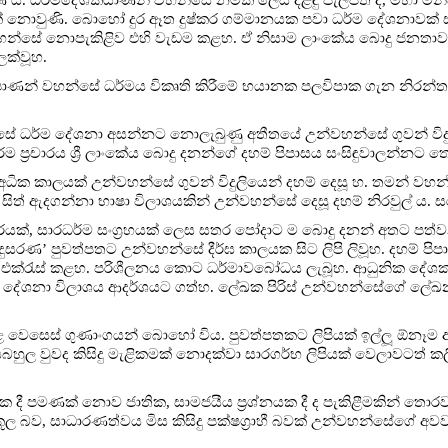
ක් නොවුණි. බොහෝ දුර ඈත දුෂ්කර ගම්මානයක පවා ධර්ම දේශනාවක්
වහන්සේ නොපැකිළිව එහි වැඩම කළහ. ඒ නිසාම ලාංකේය බොදු ජනතා
 ලක්වූහ.
පාණන් වහන්සේ ධර්මය විකෘති කිරීමේ භයානක පලවිපාක ගැන නිරන
‍ය ඔස්සේ ධර්ම දේශනා අසන්නට නොලැබුණු අතීතයේ උන්වහන්සේ ගුවන් වි
ධර්ම ප්‍රචාරය ශ්‍රී ලාංකේය බොදු දනන්ගේ දහම් පිපාසය සංසිඳුවාලන්නට 
ධික කාලයක් උන්වහන්සේ ගුවන් විදුලියෙන් දහම් දෙසූ හ. තමන් ව
, සිත් ඇදගන්නා භාෂා විලාශයකින් උන්වහන්සේ දෙසූ දහම් නිරවුල් ය. 
රයක්, සාරධර්ම සංග්‍රහයක් ලෙස සතර පෝදාට ම බොදු දනන් අතට පත
දුසරණ’ පුවත්පතට උන්වහන්සේ දීර්ඝ කාලයක සිට ලිපි ලිවූහ. දහම් ප
ි එක්රැස් කළහ. පරිශීලනය කොට ධර්මාවබෝධය ලැබූහ. ආධුනික දේ
දේශනා විලාශය ආදර්ශයට ගත්හ. ලේඛක පිරිස් උන්වහන්සේගේ ලේ
 වෙසෙස් ගුණාංගයන් බොහෝ විය. පුවත්පතකට ලිපියක් ඉල්ලූ ඕනෑම
ුල වුවද කිසිදු මැළිකමක් නොදක්වා සාරගර්භ ලිපියක් වෙලාවටත් ක
යක දී පමණක් නොව ජාතික, සාමජයීය ප්‍රශ්නයක දී ද පැකිළීමකින් තොරව 
ූල බව, සාධාරණත්වය මිස කිසිදු පක්ෂග්‍රාහී බවක් උන්වහන්සේගේ අව