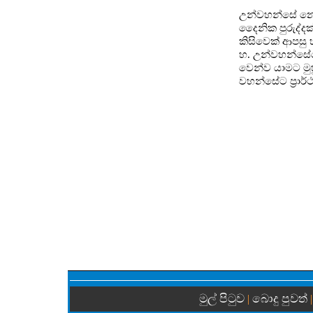
උන්වහන්සේ නො 
දෛනික පුරුද්ද
කිසිවෙක් ආපසු
හ. උන්වහන්සේග
වෙන්ව යාමට මුහ
වහන්සේට ප්‍රාර්
මුල් පිටුව
බොදු පුවත්
|
|