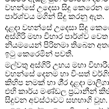
වහන්සේ උදෙසා සිදු කෙරෙන තේ
පාර්ශ්වය මගින් සිදු කරනු ඇත.
දළදා වහන්සේ උදෙසා සිදු කෙර
අස්ගිරි මහා විහාර පාර්ශ්ව ව
නියමයෙන් පිරිනමා තිබෙන අතර 
ඉටු කෙරෙමින් පවතී.
මල්වතු අස්ගිරි උභය මහා විහාරී
වහන්සේ දෙනම හා විංසත් වර්ග
කිහිප නමක් හා ශී‍්‍ර දළදා මාලි
එහි කාර්ය මණ්ඩල ප්‍රධානීන් 
සිදුවන අවස්ථාවට සහභාගි වූහ.