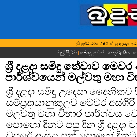
ශ්‍රී බුද්ධ වර්ෂ 2563 ක් වූ ඇසළ 
මුල් පිටුව
බොදු පුවත්
කතුවැකිය
බ
|
|
|
ශ්‍රී දළදා සමිඳු තේවාව මෙවර
පාර්ශ්වයෙන් මල්වතු මහා ව
ශ්‍රී දළදා සමිඳු උදෙසා දෛනික
සම්ප්‍රදායානුකූලව මෙවර අස්ගිර
මල්වතු මහා විහාර පාර්ශ්වය වෙ
පොහෝ දිනට පසු දින ශ්‍රී දළදා ම
වසරේ ඇසළ පුන් පොහෝ දිනට පසු 