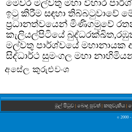
මෙවර මල්වතු මහා විහාර පාර්
ඉටු කිරීම සඳහා තිබ්බටුවාවේ 
ප්‍රධානත්වයෙන් මිණිගමුවේ 
කැලියල්පිටියේ බුද්ධරක්ඛිත,රඹ
මල්වතු පාර්ශ්වයේ මහානායක අතිපූ
සිද්ධාර්ථ සුමංගල මහා නාහිමියන
අසේල කුරුළුවංශ
මුල් පිටුව
බොදු පුවත්
කතුවැකිය
බ
|
|
|
2000 -
©