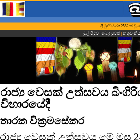
ශ්‍රී බුද්ධ වර්ෂ 2562 ක්
මුල් පිටුව
|
බොදු පුවත්
|
කතුවැකි
රාජ්‍ය වෙසක් උත්සවය බිංගිර
විහාරයේදී
තාරක වික්‍රමසේකර
රාජ්‍ය වෙසක් උත්සවය මේ මස 2