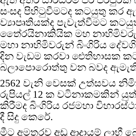
සංසද පිහිටුවීමටද කටයුතු කර ඇත
ව්‍යාපෘතියක්ද පැවැත්වීමට කට
තෛ‍්‍රයිනාකියික මහ නාහිමිවරු
මහා නාහිමිවරුන් බිංගිරිය දේවග
දින වැඩම කරවා ඓතිහාසක කටයු
බලාපොරොත්තු වන බවද ඇමැතිව
2562 වැනි වෙසක් උත්සවය නිමි
රුපියල් 12 ක වටිනාකමකින් යුත්
කිරීමද බිංගිරිය රජමහා විහාරස
දී සිදු කෙරේ.
මීට අමතරව අඩු ආදායම් ලාභී බෞ