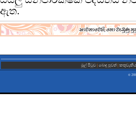
ඇත.
මුල් පිටුව
|
බොදු පුවත්
|
කතුවැකි
200
©