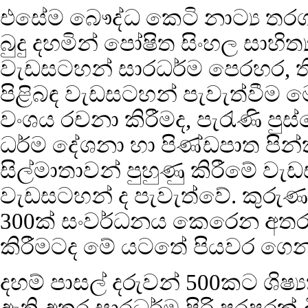
එසේම බෞද්ධ කෙටි නාට්‍ය තරග
බුදු දහමින් පෝෂිත සිංහල සාහි
වැඩසටහන් සාරධර්ම පෙරහර, ති
පිළිබඳ වැඩසටහන් පැවැත්වීම
වංශය රචනා කිරීමද, පැරැණි ප
ධර්ම දේශනා හා පිණ්ඩපාත පින්
සිල්මාතාවන් පුහුණු කිරීමේ ව
වැඩසටහන් ද පැවැත්වේ. කුරුණෑග
300ක් සංවර්ධනය කෙරෙන අතර 
කිරීමටද මේ යටතේ පියවර ගෙ
දහම් පාසල් දරුවන් 500කට ශිෂ්‍ය
ඇති අතර සාරධර්ම පිරි පරපුරක් බි