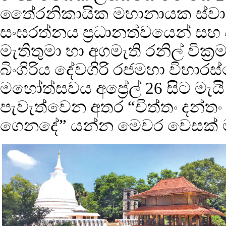
තෛ‍්‍රනිකායික මහානායක ස්වාම
සංඝරත්නය ප්‍රධානත්වයෙන් සහ 
මැතිතුමා හා අගමැති රනිල් වික
බිංගිරිය දේවගිරි රජමහා විහාරස
මහෝත්සවය අප්‍රේල් 26 සිට මැයි
පැවැත්වෙන අතර “චිත්තං දන්තං 
ගෙනදේ” යන්න මෙවර වෙසක් 