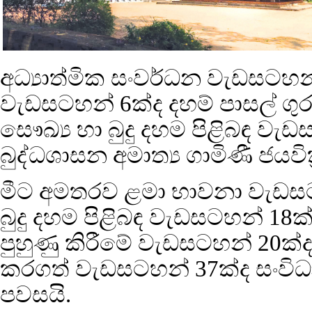
අධ්‍යාත්මික සංවර්ධන වැඩසටහන
වැඩසටහන් 6ක්ද දහම් පාසල් ගුර
සෞඛ්‍ය හා බුදු දහම පිළිබඳ වැ
බුද්ධශාසන අමාත්‍ය ගාමිණී ජයව
මීට අමතරව ළමා භාවනා වැඩසට
බුදු දහම පිළිබඳ වැඩසටහන් 18
පුහුණු කිරීමේ වැඩසටහන් 20ක්ද 
කරගත් වැඩසටහන් 37ක්ද සංවි
පවසයි.