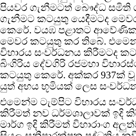
පියවර ගැනීමටත් බෞද්ධ සමිති ශ
ගැනීමට කටයුතු යෙදීමටද මෙවර
කෙරේ. වයඹ පළාතට ආවේණික වූ
මෙවර කටයුතු කර තිබේ. එමෙන්ම
විහාරය සංවර්ධනය කිරීමටද ක
බිංගිරිය දේවගිරි රජමහා විහාර
කටයුතු කෙරේ. අක්කර 937ක් ව
යුත් අභය භූමියක් ලෙස සංවර්
එමෙන්ම ටැම්පිට විහාරය සංවර
කිරීමත් නව ධර්මශාලාවක් ඉදි කි
මාර්ග ඉදි කිරීමත් විහාරාංග අලු
සියලු සනීපාරක්ෂක පද්ධතිය 