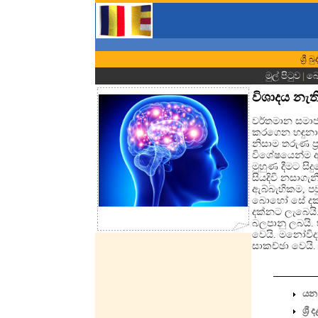
ශ්‍ර
මුල් පිටුව
|
බො
විශාදය නැත
වර්තමාන සමාජ
කරගෙන හඳුනාග
නිසාම තරුණ ප
විශේෂයෙන්ම අ
මුහුණ දීමට සි
සියදිවි නසාගැන
ඇබ්බැහිකම, පව
බොහෝ සේ දක්න
දක්නට ලැබෙයි
බලපානු ලබයි.
වෙයි. මනෝවිද්
සාකච්ඡා වෙයි.
යන 
ශ්‍