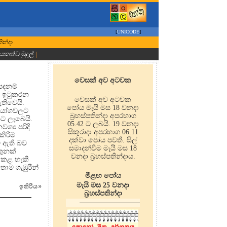
[
UNICODE
]
ින්දා
ායකත්ව මුදල්
|
වෙසක් අව අටවක
පදනම්
් ඉටුකරන
වෙසක් අව අටවක
තිවෙයි.
පෝය මැයි මස 18 වනදා
භියෝගවලට
බ්‍රහස්පතින්දා අපරභාග
නට ලැබෙයි.
05.42 ට ලබයි. 19 වනදා
ශ්‍ය පරිදි
සිකුරාදා අපරභාග 06.11
කිරීම
දක්වා පෝය පවතී. සිල්
ව ඇති බව
සමාදන්වීම මැයි මස 18
තුනක්
වනදා බ්‍රහස්පතින්දාය.
 කළ හැකි
ාම ගැඹුරින්
මීළඟ පෝය
මැයි මස 25 වනදා
ඉතිරිය
»
බ්‍රහස්පතින්දා