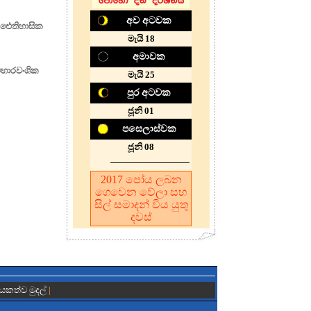
අව අටවක
හා ඓතිහාසික
මැයි 18
අමාවක
ිහාරවංශික
මැයි 25
පුර අටවක
ජූනි 01
පසෙලාස්වක
ජූනි 08
2017
පෝය ලබන
ගෙවෙන වේලා සහ
සිල් සමාදන් විය යුතු
දවස්
ායකත්ව මුදල්
|