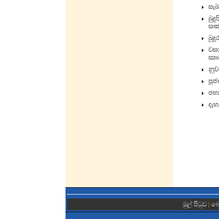
සැබ
බුද
සාක
බුද
වසර
ස්‍
නුව
පූජ
පහන
දැහ
මුල් පිටුව
|
බො