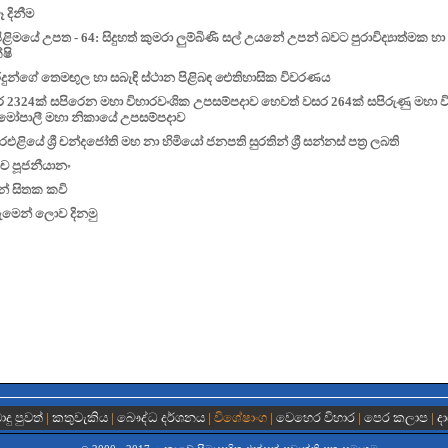
ෑ දිනීම
ුපිළිමයේ උපත - 64: සිදුහත් කුමරා ලුම්බිණි සල් උයනේ උපන් බවට පුරාවිද්‍යාත්මක 
්ෂි
ුරදුන්ගේ තෙමඟුල හා සබැඳි ස්ථාන පිළිබඳ ඓතිහාසික විවරණය
 2324ක් සපිරෙන මහා විහාරවංශික උපසම්පදාව හෙවත් වසර 264ක් සපිරුණු මහා ව
යාමෝපාලී මහා නිකායේ උපසම්පදාව
රඑළියේ ශ්‍රී චන්දජෝති මහ නා හිමියෝ ජනපති සුරතින් ශ්‍රී සන්නස් පත්‍ර ලබති
ාච පූජනීයානං
් සිතක කවි
ැමෙන් ලොව දිනමු
දු පුවත්
|
කතුවැකිය
|
බෞද්ධ දර්ශනය
| විශේෂාංග |
වෙහෙර විහාර
|
පෙර කලාප
|
ද