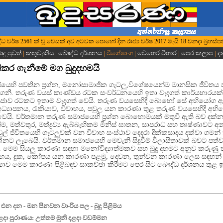
ී බුද්ධ වර්ෂ 2561 ක් වූ වෙසක් අව අටවක පොහෝ දින රාජ්‍ය වර්ෂ 2017 මැයි 18 වනදා බ්‍රහස්පත
දු පුවත්
|
කතුවැකිය
|
බෞද්ධ දර්ශනය
| විශේෂාංග |
වෙහෙර විහාර
|
පෙර කලාප
|
ද
ිකර ගැනීමේ මග බුදුදහමයි
යෙහි පවතින ප්‍රශ්න, මනෝසාමාජික ගැටලු,විශේෂයෙන්ම මානසික ජීවිතය 
නී. තරුණ වයස් කාණ්ඩය රටක සංවර්ධනයෙහි ඉතා වැදගත් කාර්යභාරයක
්‍රජාව රටකට ඉතාම වැදගත් වෙයි. තරුණ වයසෙහිදී බොහෝ සේ අභියෝග ඇ
ධ්‍යාපනය, රැකියාව, විවාහය, පවුල යන කාරණා තුළ තරුණ වයසෙහිදී අ
දුවෙයි. වර්තමාන තරුණ සමාජයෙහි ප්‍රශ්න බොහොමයක් මතුවී ඇති බව දක්
ීම, මත්වතුර, මත්ද්‍රව්‍ය ඇබ්බැහිකම මිනිස් ඝාතන, සාපරාධ සහ තෘෂ්ණාවට අනව
ුල් ජීවිතයෙහි ගැටලුවක් වන විවාහ සංස්ථාව දෙදරා දික්කසාදය දක්වා ගමන් 
ට ලැබෙයි. වර්තමාන සමාජයෙහි මෙවැනි සිදුවීම් විලාසිතාවක් බවට පත්
. මෙම සියලු කාරණා සඳහා මනෝවිද්‍යාත්මකව සහ බුදු දහමට අනුව කරුණු 
 භය, දුක, කෝපය යන කාරණා පළමු, දෙවන, තුන්වන කාරණා ලෙස සඳහන්
‍යාව මෙම කාරණා පිළිබඳව සාකච්ඡා කිරීමට පෙර සිට බෞද්ධ දර්ශනය තුළ ඉත
එන දන - මන පිනවන වා-රිය පල - බුදු පිළිමය
රී දළදා පුරාණය: උත්තම මුනි දළදා වඩම්මන