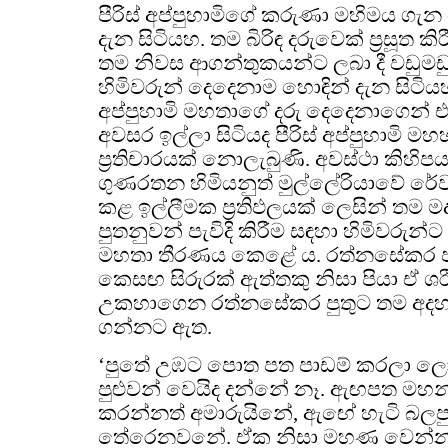
පීරිස් අප්පුහාමිගේ කරුණා මහිමය ගැ
දැන සිටියහ. තම බිරිඳ දරුවෙක් ප්‍රසූත 
තම නිවස ආගන්තුකයන්ට ලබා දී වඩුමඩු
හිමිවරුන් දෙදෙනාම හොඳින් දැන සිටියහ.
අප්පුහාමි මහතාගේ දරු දෙදෙනාගෙන් එක්
අවසර ඉල්ලා සිටියද පීරිස් අප්පුහාමි
ප්‍රතිචාරයක් නොලැබුණි. අවස්ථා කිහි
ගුණරතන හිමියනුත් මුල්ලේරියාවේ රේව
කළ ඉල්ලීමක ප්‍රතිඵලයක් ලෙසින් තම මද
පුතනුවන් පැවිදි කිරීම සඳහා හිමිවරුන්ට බ
මහතා තීරණය කෙළේ ය. රත්නසේකර පවු
කෙසඟ සිරුරක් ඇත්තකු නිසා පියා ඒ 
උකහාගෙන රත්නසේකර පුතුට තම අදහස 
ගන්නට ඇත.
‘පුතේ උඹට පොත පත පාඩම් කරලා ල
පුළුවන් වෙයිද දන්නේ නෑ. ඇඟපත මහන
කරන්නත් අමාරුයිනේ, ඇඟේ හැටි බල
තේරෙනවනේ. ඒක නිසා මහණ වෙන්