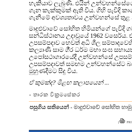
හැකියාව ලැබුණි. එයින් උන්වහන්සේගේ
ගැන කැක්කුමක් ඇති විය. ගිහි පැවිදි 
ගැනීමේ අවශ්‍යතාවය උන්වහන්සේ තුළ න
මාදුළුවාවේ සෝභිත හිමියන්ගේ පැවිදි
සන්ධිස්ථානය උදාවූයේ 1962 වසෙර්ය
උපසම්පදාව හෙවත් අධි ශීල සම්පාදවෙහි
කල්‍යාණී සාම ගී‍්‍ර ධර්ම මහා සංඝ සභාය
උපෝසථාගාරයේදී උන්වහන්සේ උපසම්ප
උපසම්පදාවත් සමඟම උන්වහන්සේට 
මුහුණදීමට සිදු විය.
ඒ කුමක්ද? මීළඟ කලාපයෙන් ...
- තාරක වික්‍රමසේකර
පසුගිය සතියෙන් -
මාදුළුවාවේ සෝභිත හාම
|
PRI