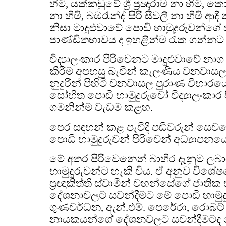
හිමි, යක්කඩුවේ ශ්‍රී ප්‍රඥාරාම නා හිමි, කො
නා හිමි, බඹරැන්ද් සිරි සීවලී නා හිමි 
නිසා මාදුළුවාවේ පොඩි හාමුදුරුවන්ගේ පැවි
පාණ්ඩිතභාවය ද ඉහළින්ම රැක ගන්නට 
විද්‍යාලංකාර පිරිවෙනට මාදුළුවාවේ නා
කිරීම අපහසු බැවින් කැලණිය වනවාසල 
නුදුරින් පිහිටි වනවාසල පුරාණ විහාර
සෝභිත පොඩි හාමුදුරුවෝ විද්‍යාලංකාර
ගමනින්ම වැඩම කළහ.
පෙර සඳහන් කළ පැවිදි පඬිවරුන් සෙව
පොඩි හාමුදුරුවන් පිරිවෙන් අධ්‍යාපනයේ
මේ අතර පිරිවෙනෙන් බාහිර දැනුම ල
හාමුදුරුවන්ට හැකි විය. ඒ අනුව විශේ
ප්‍රඥාකිත්ති ස්වාමීන් වහන්සේගේ ජාති
දේශනාවලට සවන්දීමට මේ පොඩි හාමුදුරු
ගුණවර්ධන, ඇන්.එම්. පෙරේරා, රොබට් 
නායකයන්ගේ දේශනවලට සවන්දීමටද ස