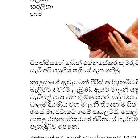
කරලිනා
හාමි
මහත්මියගේ කුසින් රත්නසේකර කුමරුව
සැටි අපි පසුගිය සතියේ දැන ගතිමු.
කාලයාගේ ඇවෑමෙන් පීරිස් අප්පුහාමිට
බැලීමට ද වරම් ලැබුණි. ඇයට මාලනී යන
වැඩිමල් පුතා වන ගුණසේකර, මද්දුම
බාලම දියණිය වන මාලනී තිදෙනාම සිප
ගියේ මාදුළුවාවේ ගමේ පාසලටයි. පොල්
පාසල රත්නසේකරගේ ජීවිතයේ හැරවුම්
පැහැදිලිව පෙනේ.