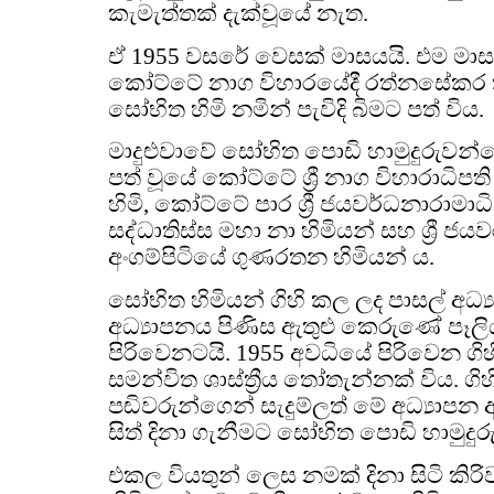
කැමැත්තක් දැක්වූයේ නැත.
ඒ 1955 වසරේ වෙසක් මාසයයි. එම මා
කෝට්ටේ නාග විහාරයේදී රත්නසේකර කු
සෝභිත හිමි නමින් පැවිදි බිමට පත් විය.
මාදුළුවාවේ සෝභිත පොඩි හාමුදුරුවන
පත් වූයේ කෝට්ටේ ශ්‍රී නාග විහාරාධිප
හිමි, කෝට්ටේ පාර ශ්‍රී ජයවර්ධනාරාමා
සද්ධාතිස්ස මහා නා හිමියන් සහ ශ්‍රී ජය
අංගම්පිටියේ ගුණරතන හිමියන් ය.
සෝභිත හිමියන් ගිහි කල ලද පාසල් අධ්‍
අධ්‍යාපනය පිණිස ඇතුළු කෙරුණේ පෑලි
පිරිවෙනටයි. 1955 අවධියේ පිරිවෙන ගිහ
සමන්විත ශාස්ත්‍රීය තෝතැන්නක් විය. ගිහි
පඬිවරුන්ගෙන් සැදුම්ලත් මේ අධ්‍යාප
සිත් දිනා ගැනීමට සෝභිත පොඩි හාමුදුර
එකල වියතුන් ලෙස නමක් දිනා සිටි කිරිවත්ත