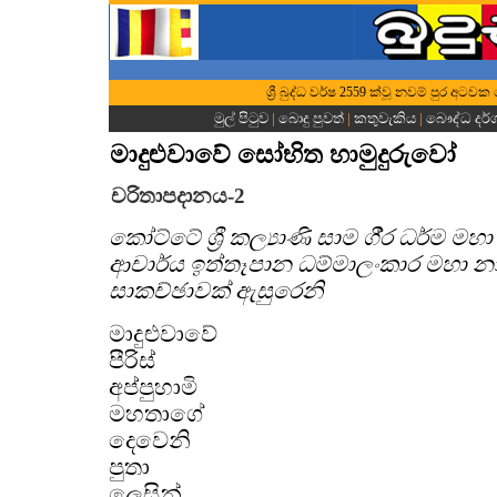
ශ්‍රී බුද්ධ වර්ෂ 2559 ක්වූ නවම් පුර අටව
මුල් පිටුව
|
බොදු පුවත්
|
කතුවැකිය
|
බෞද්ධ දර
මාදුළුවාවේ සෝභිත හාමුදුරුවෝ
චරිතාපදානය-2
කෝට්ටේ ශ්‍රී කල්‍යාණි සාම ගී‍්‍ර ධර්
ආචාර්ය ඉත්තෑපාන ධම්මාලංකාර මහා න
සාකච්ඡාවක් ඇසුරෙනි
මාදුළුවාවේ
පීරිස්
අප්පුහාමි
මහතාගේ
දෙවෙනි
පුතා
ලෙසින්