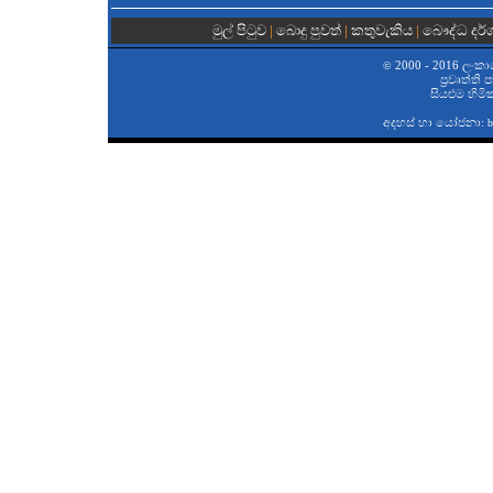
මුල් පිටුව
|
බොදු පුවත්
|
කතුවැකිය
|
බෞද්ධ දර
2000 - 2016 ලංකා
©
ප‍්‍රවෘත්ති
සියළුම හිමි
අදහස් හා යෝජනා:
b