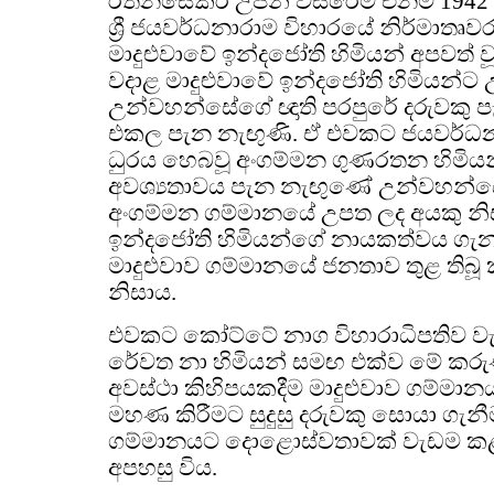
රත්නසේකර උපන් වසරේම එනම් 1942
ශ්‍රී ජයවර්ධනාරාම විහාරයේ නිර්මාතෘ
මාදුළුවාවේ ඉන්දජෝති හිමියන් අපවත් වූ 
වදාළ මාදුළුවාවේ ඉන්දජෝති හිමියන්ට
උන්වහන්සේගේ ඥාති පරපුරේ දරුවකු පැව
එකල පැන නැඟුණි. ඒ එවකට ජයවර්ධනා
ධුරය හෙබවූ අංගම්මන ගුණරතන හිමියන
අවශ්‍යතාවය පැන නැඟුණේ උන්වහන්සේද 
අංගම්මන ගම්මානයේ උපත ලද අයකු නිසා
ඉන්දජෝති හිමියන්ගේ නායකත්වය ගැන ත
මාදුළුවාව ගම්මානයේ ජනතාව තුළ තිබූ
නිසාය.
එවකට කෝට්ටේ නාග විහාරාධිපතිව වැඩ
රේවත නා හිමියන් සමඟ එක්ව මේ කර
අවස්ථා කිහිපයකදීම මාදුළුවාව ගම්ම
මහණ කිරීමට සුදුසු දරුවකු සොයා ගැනීම
ගම්මානයට දොළොස්වතාවක් වැඩම කළ
අපහසු විය.