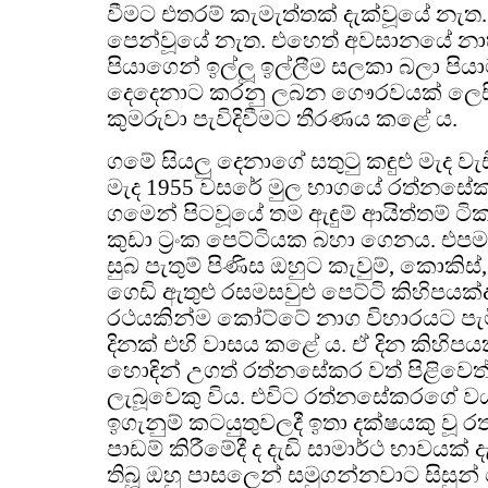
වීමට එතරම් කැමැත්තක් දැක්වූයේ නැත.
පෙන්වූයේ නැත. එහෙත් අවසානයේ නාහ
පියාගෙන් ඉල්ලූ ඉල්ලීම සලකා බලා පියා
දෙදෙනාට කරනු ලබන ගෞරවයක් ලෙස
කුමරුවා පැවිදිවීමට තීරණය කළේ ය.
ගමේ සියලු දෙනාගේ සතුටු කඳුළු මැද වැ
මැද 1955 වසරේ මුල භාගයේ රත්නසේකර
ගමෙන් පිටවූයේ තම ඇඳුම් ආයිත්තම් ටි
කුඩා ට්‍රංක පෙට්ටියක බහා ගෙනය.
සුබ පැතුම් පිණිස ඔහුට කැවුම්, කොකිස්
ගෙඩි ඇතුළු රසමසවුළු පෙට්ටි කිහිපයක්
රථයකින්ම කෝට්ටේ නාග විහාරයට පැ
දිනක් එහි වාසය කළේ ය. ඒ දින කිහිපය
හොඳින් උගත් රත්නසේකර වත් පිළිවෙත්
ලැබූවෙකු විය. එවිට රත්නසේකරගේ වයස
ඉගැනුම් කටයුතුවලදී ඉතා දක්ෂයකු වූ 
පාඩම් කිරීමේදී ද දැඩි සාමාර්ථ භාවයක
තිබූ ඔහු පාසලෙන් සමුගන්නවාට සිසුන් 