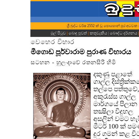
ශ්‍රී බුද්ධ වර්ෂ 2552 ක් වූ පොසොන් පුර අටව
මුල් පිටුව
|
බොදු පුවත්
|
කතුවැකිය
|
බෞද්ධ දර්ශනය
වෙහෙර විහාර
මීගොඩ පූර්වාරාම පුරාණ විහාරය
සටහන - හුලංදාවේ රතනසිරි හිමි
දකුණු පළාතේ
ගාල්ල දිස්ත්‍රික්
තල්පෙ පත්තුවේ,
අකුරැස්ස ගාල්ල
මාර්ගයේ පිලාන
තක්‍ෂිලා විදුහල
අසලින් වමට හැර
මීටර් 100 ක් ප
දුර ගමන් කළ විට