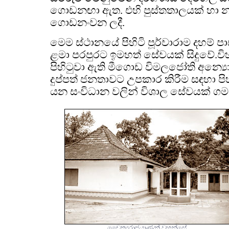
ගොඩනඟා ඇත. එහි පුස්තතාලයක් හා න
ගොඩනංවන ලදී.
මෙම ස්ථානයේ පිහිටි පූර්වාරාම දහම් ප
ළමා පරපුරට ඉමහත් සේවයක් සිදුවේ.ව
පිහිටුවා ඇති මීගොඩ විමලජෝති අන්‍යො
දුප්පත් ජනතාවට උපකාර කිරීම සඳහා පි
යන සංවිධාන වලින් විශාල සේවයක් ගමට
චෛත්‍යරාජයාණන් වහන්සේ