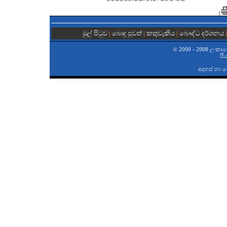
|
මුල් පිටුව
|
බොදු පුවත්
|
කතුවැකිය
|
බෞද්ධ දර්ශනය
2000 - 2008 ලංකාවේ 
©
සි
අදහස් හා 