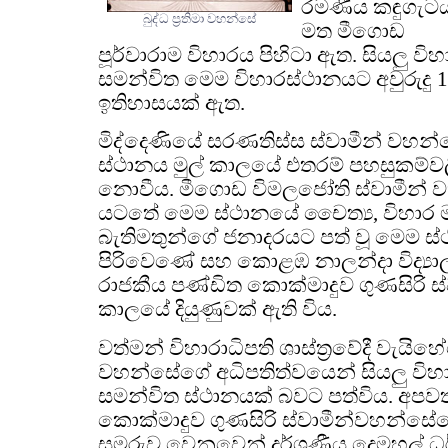
රමණීය කඳුගැට
බුද්ධ ප්‍රතිමා වහන්සේ
මත මීගොඩ
පූර්වාරාම විහාරය පිහිටා ඇත. සියලු ව
සමන්විත මෙම විහාරස්ථානයට අවුරුදු 15
ඉතිහාසයක් ඇත.
මිද්දෙණියේ සරණතිස්ස ස්වාමීන් වහ
ස්ථානය මුල් කාලයේ එතරම් පහසුකම්වල
නොවීය. මීගොඩ විමලජෝති ස්වාමීන් 
යටතේ මෙම ස්ථානයේ චෛත්‍ය, විහාර 
බැතිමතුන්ගේ ජනාදරයට පත් වූ මෙම ස්ථ
පිරිවෙණේ සහ කොළඹ නාලන්දා විද්‍
රාජකීය පණ්ඩිත කොක්මාදුව ගුණසිරි 
කාලයේ දියුණුවක් ඇති විය.
වත්මන් විහාරාධිපති ශාස්ත්‍රවේදී වැයි
වහන්සේගේ අධිපතිත්වයෙන් සියලු විහ
සමන්විත ස්ථානයක් බවට පත්විය. අපවත
කොක්මාදුව ගුණසිරි ස්වාමීන්වහන්සේ
සමරුව වෙනුවෙන් දර්ශණීය දෙමහල් ධර