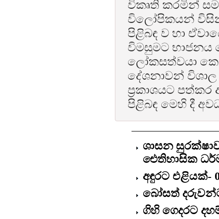
විකෘති කරමින් 
විලෝපිකයන් විසි
පිළිබඳ ව හා ඒවායෙ
විමසුමට භාජනය ව
ලෝකසත්වයා කෙර
දේශනාවන් විශාල 
ප්‍රකාශයට පත්කර 
පිළිබඳ මෙහි දී 
ශාසන සුරක්ෂාව 
ඓතිහාසික ධර්
අඳුරට එළියක්-
බෝසත් දරුවන්ට
ගිහි ගෙදරට දහම