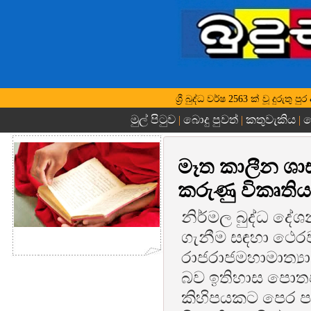
ශ්‍රී බුද්ධ වර්ෂ 2563 ක් වූ දුරු
මුල් පිටුව
බොදු පුවත්
කතුවැකිය
බ
|
|
|
මෑත කාලීන ශා
කරුණු විකෘති
නිර්මල බුද්ධ දේ
ගැනීම සඳහා ථෙරවා
රාජරාජමහාමාත්‍යා
බව ඉතිහාස පොතප
කිහිපයකට පෙර පටන