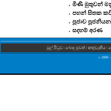
මිණි මුතුවන් මන
පහන් සිතක කව
පූජාච පූජනියන
සදහම් අරණ
මුල් පිටුව
බොදු පුවත්
කතුවැකිය
බ
|
|
|
2000 -
©