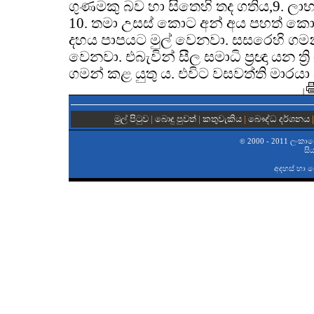
ගුණමකු බව හා සිතෙහි තද ගතිය,9. ලාභ සත
10. තමා උසස් කොට අන් අය පහත් ක
දහය පාපයට මුල් වෙනවා. සසරෙහි ගම
වෙනවා. එබැවින් සීල සමාධි ප්‍රඥා යන ත්‍
ගමන් කළ යුතු ය. එවිට වසවත්ති මාරය
|
මුල් පිටුව
|
බොදු පුවත්
|
කතුවැකිය
|
බෞද්ධ දර්ශනය
2000 - 2011 ලංකාවේ 
©
සි
අදහස් හා 