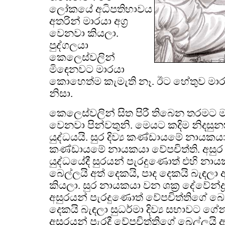
ලෝකයේ අධිපතිභාවය
අතරින් මාරයා අග්‍ර
වෙනවා කියලා.
පුද්ගලයා
කෙලෙස්වලින්
මිඳෙනවට මාරයා
කොහෙත්ම කැමැති නෑ. ඊට හේතුව මා
නිසා.
කෙලෙස්වලින් සිත පිරී තිබෙන තරමට 
වෙනවා පින්වතුනි. මෙයට කදිම නිදසුන
යුද්ධයයි. සුර දිව්‍ය කණ්ඩායමේ නායකයා 
කණ්ඩායමේ නායකයා වේපචිත්ති. අසුර
යුද්ධයේදී සුරයන් පැරදුණොත් එහි නාය
බෙල්ලයි අත් දෙකයි, පාද දෙකයි බැඳලා
කියලා. සුර නායකයා වන ශක්‍ර දේවේන්ද්
අසුරයන් පැරදුණොත් වේපචිත්තිගේ බෙල
දෙකයි බැඳලා සුධර්මා දිව්‍ය සභාවට ගේ
අසුරයන් පැරදී වේපචිත්තිගේ බෙල්ලයි 