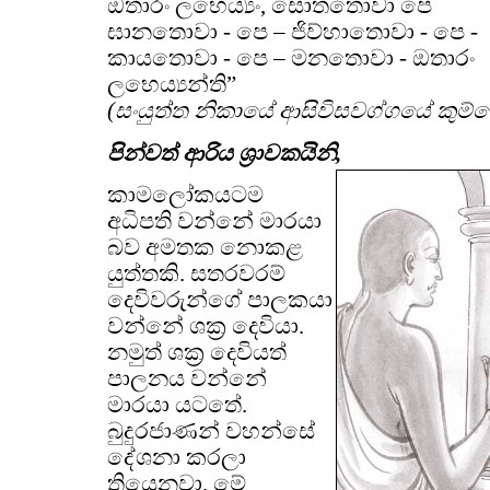
ඔතාරං ලභෙය්‍යං, සොතතොවා පෙ
ඝානතොවා - පෙ – ජිව්හාතොවා - පෙ -
කායතොවා - පෙ – මනතොවා - ඔතාරං
ලභෙය්‍යන්ති”
(සංයුත්ත නිකායේ ආසිවිසවග්ගයේ කුම්මෝ
පින්වත් ආරිය ශ්‍රාවකයිනි,
කාමලෝකයටම
අධිපති වන්නේ මාරයා
බව අමතක නොකළ
යුත්තකි. සතරවරම්
දෙවිවරුන්ගේ පාලකයා
වන්නේ ශක්‍ර දෙවියා.
නමුත් ශක්‍ර දෙවියත්
පාලනය වන්නේ
මාරයා යටතේ.
බුදුරජාණන් වහන්සේ
දේශනා කරලා
තියෙනවා. මේ