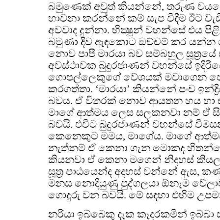
බමුණෙක් අවුත් කියන්නේ, තරුණ වයස
භාවනා කරන්නේ කම් සැප විඳීම ඊට ව
අවවාද දුන්නා. භික්‍ෂූන් වහන්සේ එය පි
බමුණා දිව ඇඳකොට ඔච්චම් කර යන්න ගි
නොව පාපී මාරයා බව සම්බහුල සූත්‍රය
අවස්ථාවක බුදුරජාණන් වහන්සේ ඉදිරිය
ගොපල්ලෙකුගේ වේශයක් මවාගෙන පෙනී
කරගත්තා. ‘මාරයා’ කියන්නේ පංච ඉන්ද්‍
බවය. ඒ විතරක් නොව ආයතන හය හා
මාගේ ආත්මය ලෙස සලකනවා නම් ඒ සි
බවයි. එවිට බුදුරජාණන් වහන්සේ විමසනව
කෙනෙකුට මමය, මාගේය. මාගේ ආත්මය
නැත්නම් ඒ කෙනා ගැන මොකද හිතන්නේ
කියනවා ඒ කෙනා මගෙන් නිදහස් කියල
සූත්‍ර පාඨයෙන්ද අදහස් වන්නේ ඇස, කණ,
මනස නොදියුණු පුද්ගලයා ඕනෑම වේලා
ගොදුරු වන බවයි. මේ සඳහා එහිම උපම
නරියා ඉබ්බෙකු දැක කෑදරකමින් ඉබ්බා