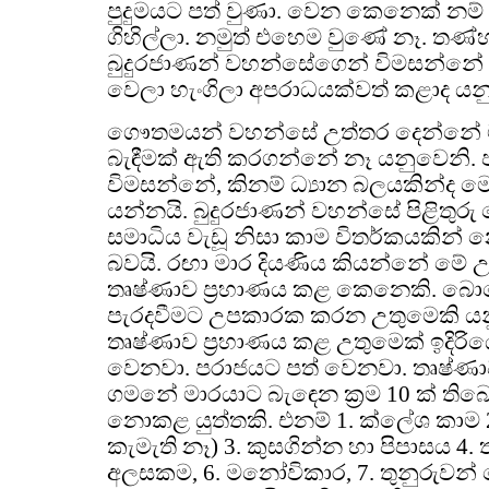
පුදුමයට පත් වුණා. වෙන කෙනෙක් නම්
ගිහිල්ලා. නමුත් එහෙම වුණේ නෑ. තණ්හ
බුදුරජාණන් වහන්සේගෙන් විමසන්න
වෙලා හැංගිලා අපරාධයක්වත් කළාද යන
ගෞතමයන් වහන්සේ උත්තර දෙන්නේ ම
බැඳීමක් ඇති කරගන්නේ නෑ යනුවෙනි. ප
විමසන්නේ, කිනම් ධ්‍යාන බලයකින්ද ම
යන්නයි. බුදුරජාණන් වහන්සේ පිළිතුරු
සමාධිය වැඩූ නිසා කාම විතර්කයකින් 
බවයි. රඟා මාර දියණිය කියන්නේ මේ
තෘෂ්ණාව ප්‍රහාණය කළ කෙනෙකි. බ
පැරදවීමට උපකාරක කරන උතුමෙකි යනු
තෘෂ්ණාව ප්‍රහාණය කළ උතුමෙක් ඉදිර
වෙනවා. පරාජයට පත් වෙනවා. තෘෂ්ණ
ගමනේ මාරයාට බැඳෙන ක්‍රම 10 ක් ත
නොකළ යුත්තකි. එනම් 1. ක්ලේශ කාම 2.
කැමැති නෑ) 3. කුසගින්න හා පිපාසය 4. 
අලසකම, 6. මනෝවිකාර, 7. තුනුරුවන්