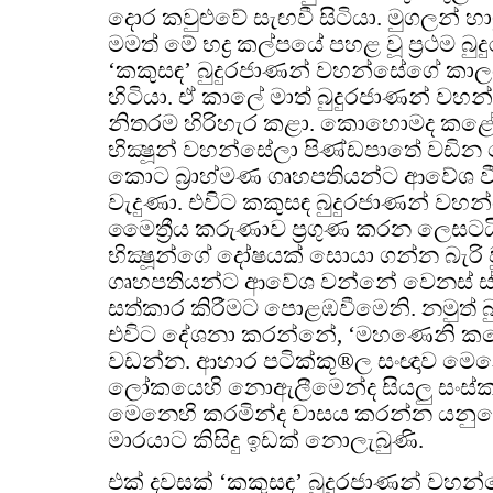
දොර කවුළුවේ සැඟවී සිටියා. මුගලන් හ
මමත් මේ භද්‍ර කල්පයේ පහළ වූ ප්‍රථම 
‘කකුසඳ’ බුදුරජාණන් වහන්සේගේ කාලය
හිටියා. ඒ කාලේ මාත් බුදුරජාණන් වහන්
නිතරම හිරිහැර කළා. කොහොමද කළේ. 
භික්‍ෂූන් වහන්සේලා පිණ්ඩපාතේ වඩ
කොට බ්‍රාහ්මණ ගෘහපතියන්ට ආවේශ 
වැදුණා. එවිට කකුසඳ බුදුරජාණන් ව
මෛත්‍රීය කරුණාව ප්‍රගුණ කරන ලෙසටයි
භික්‍ෂූන්ගේ දෝෂයක් සොයා ගන්න බැරි ව
ගෘහපතියන්ට ආවේශ වන්නේ වෙනස් ස්
සත්කාර කිරීමට පොළඹවීමෙනි. නමුත් 
එවිට දේශනා කරන්නේ, ‘මහණෙනි කයෙ
වඩන්න. ආහාර පටික්කූ®ල සංඥාව මෙන
ලෝකයෙහි නොඇලීමෙන්ද සියලු සංස්ක
මෙනෙහි කරමින්ද වාසය කරන්න යනුවෙනි
මාරයාට කිසිදු ඉඩක් නොලැබුණි.
එක් දවසක් ‘කකුසඳ’ බුදුරජාණන් වහන්සේ