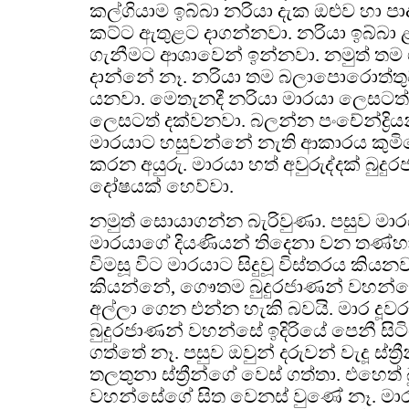
කල්ගියාම ඉබ්බා නරියා දැක ඔළුව හා 
කට්ට ඇතුළට දාගන්නවා. නරියා ඉබ්බා
ගැනීමට ආශාවෙන් ඉන්නවා. නමුත් තම ශ
දාන්නේ නෑ. නරියා තම බලාපොරොත්තු
යනවා. මෙතැනදී නරියා මාරයා ලෙසටත්, 
ලෙසටත් දක්වනවා. බලන්න පංචේන්ද්‍රි
මාරයාට හසුවන්නේ නැති ආකාරය කුමිමෝප
කරන අයුරු. මාරයා හත් අවුරුද්දක් බු
දෝෂයක් හෙව්වා.
නමුත් සොයාගන්න බැරිවුණා. පසුව මාරයා
මාරයාගේ දියණියන් තිදෙනා වන තණ්හා
විමසූ විට මාරයාට සිදුවූ විස්තරය කියන
කියන්නේ, ගෞතම බුදුරජාණන් වහන්සේ
අල්ලා ගෙන එන්න හැකි බවයි. මාර දූවර
බුදුරජාණන් වහන්සේ ඉදිරියේ පෙනී සි
ගත්තේ නෑ. පසුව ඔවුන් දරුවන් වැදූ ස්ත්‍
තලතුනා ස්ත්‍රීන්ගේ වෙස් ගත්තා. එහෙත්
වහන්සේගේ සිත වෙනස් වුණේ නෑ. මාර 