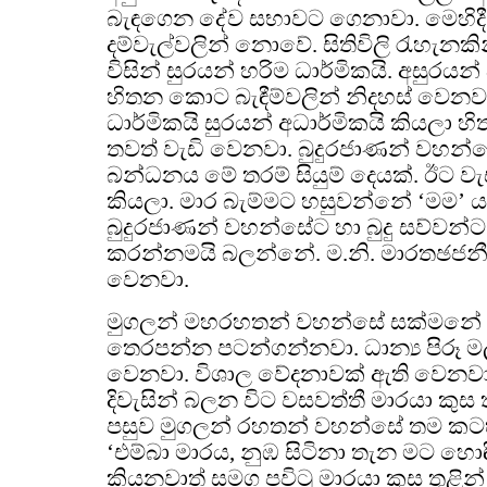
බැඳගෙන දේව සභාවට ගෙනාවා. මෙහිදී
දම්වැල්වලින් නොවේ. සිතිවිලි රැහැනකි
විසින් සුරයන් හරිම ධාර්මිකයි. අසුරයන්
හිතන කොට බැඳීම්වලින් නිදහස් වෙනවා
ධාර්මිකයි සුරයන් අධාර්මිකයි කියලා 
තවත් වැඩි වෙනවා. බුදුරජාණන් වහන
බන්ධනය මේ තරම් සියුම් දෙයක්. ඊට වැ
කියලා. මාර බැම්මට හසුවන්නේ ‘මම’ 
බුදුරජාණන් වහන්සේට හා බුදු සව්වන්
කරන්නමයි බලන්නේ. ම.නි. මාරතඡජනීය 
වෙනවා.
මුගලන් මහරහතන් වහන්සේ සක්මනේ යෙද
තෙරපන්න පටන්ගන්නවා. ධාන්‍ය පිරූ ම
වෙනවා. විශාල වේදනාවක් ඇති වෙනවා.
දිවැසින් බලන විට වසවත්තී මාරයා කුස 
පසුව මුගලන් රහතන් වහන්සේ තම කට
‘එම්බා මාරය, නුඹ සිටිනා තැන මට හො
කියනවාත් සමග පවිටු මාරයා කුස තුළින්