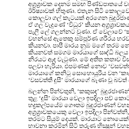
අග්‍රශ්‍රාවක දෙනම සමඟ පිණ්ඩපාතයේ 
ඊර්ෂ්‍යාවක් හිතුණා. එතැන සිටි කොලු
කොලුවා ගල් කැටයක් අරගෙන බුදුරජා
ඒ ගල වැදුණේ ‘විධුර’ කියන අග්‍රශ්‍රා
පැලී ලේ ගලන්නට වුණා. ඒ වෙලාවේ ‘ක
වහන්සේ ඇතෙකු සම්පූර්ණ ශරීරය හරව
කියනවා. පාපී මාරය නුඹ මගේ තරම න
කියනවත් සමගම මාරයාගේ සෘද්ධි බලය
නිරයට ඇඳ වැටුණා. මේ අතීත කතාව විස්
පලවා හැරියා. එපමණක් නොව ‘වසවත්ති’
මාරයාගේ කනිටු සොහොයුරිය වන ‘කාළි
‘වසවත්තී දුසී’ මාරයාගේ බෑණා වූ බවත
බලන්න පින්වතුනි, ‘කකුසඳ’ බුදුරජ
තුළ ‘දුසී’ මාරයා වෙලා ඉපදිලා පව් ක
භද්‍රකල්පයේම ගෞතම බුදුරජාණන් ව
අග්‍රශ්‍රාවකයෙකු වෙලා ඉපදිලා පින්වත්
තරමට සියුම් දෙයක්. මාරයාට නොයෙක් 
භාවනා කරමින් සිටි තරුණ භික්‍ෂූන් වහ