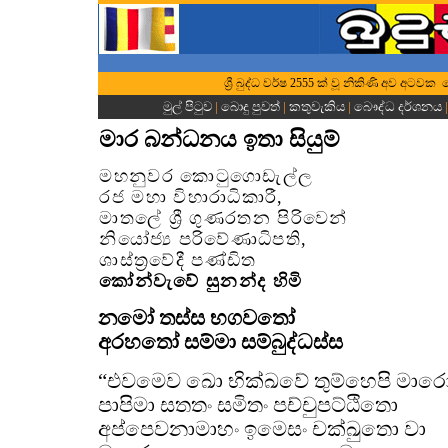
ශ්‍රී බුද්ධ වර්ෂ 2555 ක් වූ නිකිණි අව අටවක
මුල් පිටුව
|
බොදු පුවත්
|
කතුවැකිය
|
බෞද්ධ දර්ශනය
මාර බන්ධනය ඉතා සියුම්
මහනුවර කොටුගොඩැල්ල
රජ මහා විහාරාධිකාරී,
මාතලේ ශ්‍රී ගුණරතන පිරිවෙන්
නියෝජ්‍ය පරිවේණාධිපති,
ශාස්ත්‍රවේදී පණ්ඩිත
කෝන්වැවේ සුනන්ද හිමි
නමෝ තස්ස භගවතෝ
අරහතෝ සම්මා සම්බුද්ධස්ස
“එවමෙව ඛො භික්ඛවේ තුම්හෙපි මාර
පාපිමා සතතං සමිතං පච්චුපට්ඨිතො
අප්පෙවනාමාහං ඉමෙසං චක්ඛුතො වා